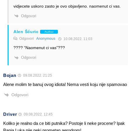
vidjecete uskoro zasto je ovo objavljeno. naomenut ci vas.
Odgovori
Alen Šćuric
Author
Odgovori
Anonymous
10.08.2022. 11:03
???? “Naomenut ci vas”???
Odgovori
Bojan
09.08.2022. 21:25
Alene molim te banuj ovog idiota! Nema vesti koju nije spamovao
Odgovori
Driver
09.08.2022. 12:45
Koliko je realno da ce biti putnika? Postoje li neke procene? Ipak
Banja Luka nije neki prometan aerodrom!