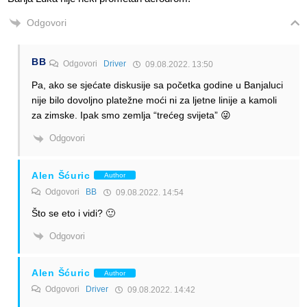
Odgovori
BB
Odgovori
Driver
09.08.2022. 13:50
Pa, ako se sjećate diskusije sa početka godine u Banjaluci
nije bilo dovoljno platežne moći ni za ljetne linije a kamoli
za zimske. Ipak smo zemlja “trećeg svijeta” 😜
Odgovori
Alen Šćuric
Author
Odgovori
BB
09.08.2022. 14:54
Što se eto i vidi? 🙂
Odgovori
Alen Šćuric
Author
Odgovori
Driver
09.08.2022. 14:42