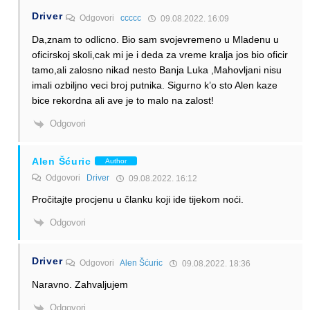
Driver
Odgovori
ccccc
09.08.2022. 16:09
Da,znam to odlicno. Bio sam svojevremeno u Mladenu u
oficirskoj skoli,cak mi je i deda za vreme kralja jos bio oficir
tamo,ali zalosno nikad nesto Banja Luka ,Mahovljani nisu
imali ozbiljno veci broj putnika. Sigurno k’o sto Alen kaze
bice rekordna ali ave je to malo na zalost!
Odgovori
Alen Šćuric
Author
Odgovori
Driver
09.08.2022. 16:12
Pročitajte procjenu u članku koji ide tijekom noći.
Odgovori
Driver
Odgovori
Alen Šćuric
09.08.2022. 18:36
Naravno. Zahvaljujem
Odgovori