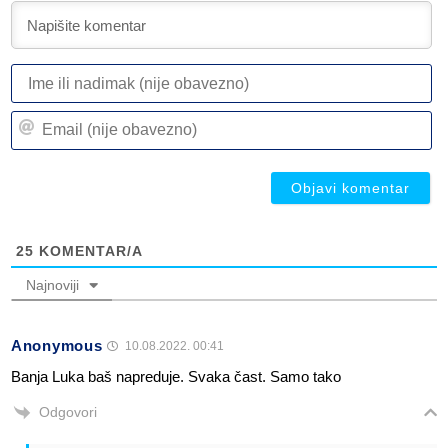
I
ili
n
Em
(n
(n
ob
ob
25
KOMENTAR/A
Najnoviji
Anonymous
10.08.2022. 00:41
Banja Luka baš napreduje. Svaka čast. Samo tako
Odgovori