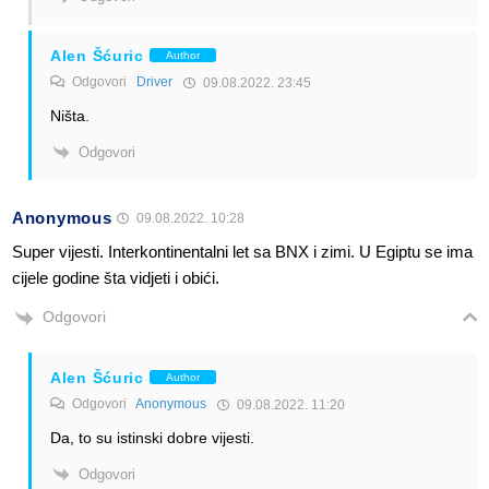
Alen Šćuric
Author
Odgovori
Driver
09.08.2022. 23:45
Ništa.
Odgovori
Anonymous
09.08.2022. 10:28
Super vijesti. Interkontinentalni let sa BNX i zimi. U Egiptu se ima
cijele godine šta vidjeti i obići.
Odgovori
Alen Šćuric
Author
Odgovori
Anonymous
09.08.2022. 11:20
Da, to su istinski dobre vijesti.
Odgovori