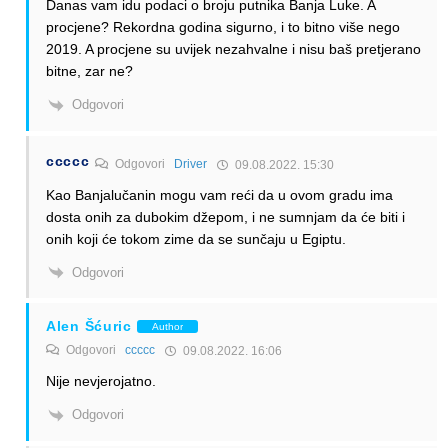
Danas vam idu podaci o broju putnika Banja Luke. A
procjene? Rekordna godina sigurno, i to bitno više nego
2019. A procjene su uvijek nezahvalne i nisu baš pretjerano
bitne, zar ne?
Odgovori
ccccc
Odgovori
Driver
09.08.2022. 15:30
Kao Banjalučanin mogu vam reći da u ovom gradu ima
dosta onih za dubokim džepom, i ne sumnjam da će biti i
onih koji će tokom zime da se sunčaju u Egiptu.
Odgovori
Alen Šćuric
Author
Odgovori
ccccc
09.08.2022. 16:06
Nije nevjerojatno.
Odgovori