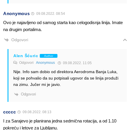
Anonymous
09.08.2022. 08:54
Ovo je najavljeno od samog starta kao celogodisnja linija. Imate
na drugim portalima.
Odgovori
Alen Šćuric
Author
Odgovori
Anonymous
09.08.2022. 11:05
Nije. Info sam dobio od direktora Aerodroma Banja Luka,
koji se pohvalio da su potpisali ugovor da se linija produži
na zimu. Jučer mi je javio.
Odgovori
ccccc
09.08.2022. 08:13
I za Sarajevo je planirana jedna sedmična rotacija, a od 1.10
pokreću i letove za Ljubljanu.