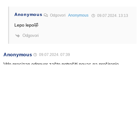
Anonymous
Odgovori
Anonymous
09.07.2024. 13:13
Lepo lepo🤣
Odgovori
Anonymous
09.07.2024. 07:39
Vrlo precizan odgovor zašto potrošiti novac na proširenje.
Odgovori
Anonymous
09.07.2024. 06:22
To neće biti skupo, zemljište je državno i ima ga na pretek.
Odgovori
Alen Šćuric
Author