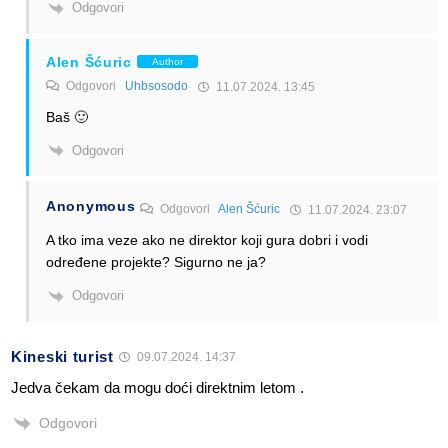
Odgovori
Alen Šćuric
Author
Odgovori
Uhbsosodo
11.07.2024. 13:45
Baš 🙂
Odgovori
Anonymous
Odgovori
Alen Šćuric
11.07.2024. 23:07
A tko ima veze ako ne direktor koji gura dobri i vodi
određene projekte? Sigurno ne ja?
Odgovori
Kineski turist
09.07.2024. 14:37
Jedva čekam da mogu doći direktnim letom .
Odgovori