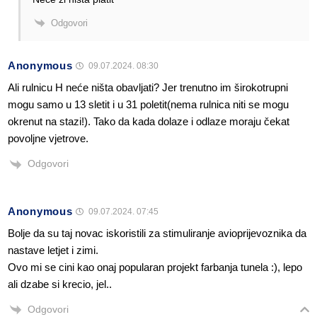
Odgovori
Anonymous
09.07.2024. 08:30
Ali rulnicu H neće ništa obavljati? Jer trenutno im širokotrupni
mogu samo u 13 sletit i u 31 poletit(nema rulnica niti se mogu
okrenut na stazi!). Tako da kada dolaze i odlaze moraju čekat
povoljne vjetrove.
Odgovori
Anonymous
09.07.2024. 07:45
Bolje da su taj novac iskoristili za stimuliranje avioprijevoznika da
nastave letjet i zimi.
Ovo mi se cini kao onaj popularan projekt farbanja tunela :), lepo
ali dzabe si krecio, jel..
Odgovori