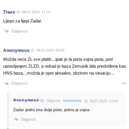
Traes
09.07.2024. 11:19
Lijepo za lijepi Zadar.
Odgovori
Anonymous
09.07.2024. 09:39
Možda neće ZL sve platiti…ipak je ta pista vojna pista, pod
upravljanjem ZLZD, a nekad je baza Zemunik bila predviđena kao
HNS baza…možda je opet aktualno, obzirom na situaciju…
Odgovori
Anonymous
Odgovori
Anonymous
09.07.2024. 12:44
Zadar jedini ima dvije piste, jedna je vojna
Odgovori