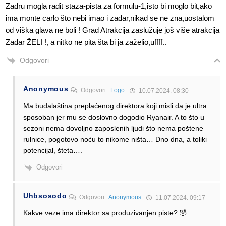
Zadru mogla radit staza-pista za formulu-1,isto bi moglo bit,ako
ima monte carlo što nebi imao i zadar,nikad se ne zna,uostalom
od viška glava ne boli ! Grad Atrakcija zaslužuje još više atrakcija
Zadar ŽELI !, a nitko ne pita šta bi ja zaželio,uffff..
Odgovori
Anonymous
Odgovori
Logo
10.07.2024. 08:30
Ma budalaština preplaćenog direktora koji misli da je ultra
sposoban jer mu se doslovno dogodio Ryanair. A to što u
sezoni nema dovoljno zaposlenih ljudi što nema poštene
rulnice, pogotovo noću to nikome ništa… Dno dna, a toliki
potencijal, šteta….
Odgovori
Uhbsosodo
Odgovori
Anonymous
11.07.2024. 09:17
Kakve veze ima direktor sa produzivanjen piste? 🤣