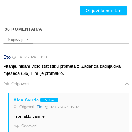
ob
36
KOMENTAR/A
Najnoviji
Eto
14.07.2024. 18:03
Pitanje, nisam vidio statistiku prometa zl Zadar za zadnja dva
mjeseca (5i6) ili mi je promaklo.
Odgovori
Alen Šćuric
Author
Odgovori
Eto
14.07.2024. 19:14
Promaklo vam je
Odgovori