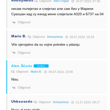
Anonymous
Odgovori
Alen Foglar
10.07.2024. 07:30
нисам полијетао и слијетао али сам био у Марини
Сукошан кад су изнад мене слијетали А320 и Б737 на 04
Odgovori
Mario B.
Odgovori
Anonymous
09.07.2024. 16:29
Vrlo vjerojatno da su vojne potrebe u pitanju.
Odgovori
Alen Šćuric
Author
Odgovori
Mario B.
09.07.2024. 23:00
Nisu.
Odgovori
Uhbsosodo
Odgovori
Anonymous
11.07.2024. 09:17
Nece zl nista platit