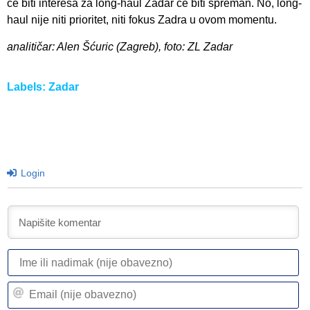
će biti interesa za long-haul Zadar će biti spreman. No, long-
haul nije niti prioritet, niti fokus Zadra u ovom momentu.
analitičar: Alen Šćuric (Zagreb), foto: ZL Zadar
Labels:
Zadar
Login
I
ili
n
Em
(n
(n
ob