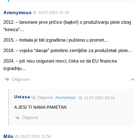
Anonymous
10.07.2024. 01:18
2012. – lansirane prve pričice (bajke!) o produživanju piste zbog
“kineza”…
2015. – trebala je biti izgrađena i puštena u promet…
2018. – vojska “daruje” potrebno zemljište za produžetak piste…
2024. – još nisu osigurani novci, čeka se da EU financira
izgradnju…
Odgovori
Ustasa
Odgovori
Anonymous
11.07.2024. 09:16
A JESI TI NAMA PAMETAN
Odgovori
Milo
09.07.2024. 21:56