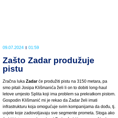
09.07.2024
01:59
Zašto Zadar produžuje
pistu
Zračna luka
Zadar
će produžiti pistu na 3150 metara, pa
smo pitali Josipa Klišmanića želi li on to dobiti long-haul
letove umjesto Splita koji ima problem sa prekratkom pistom.
Gospodin Klišmanić mi je rekao da Zadar želi imati
infrastrukturu koja omogućuje svim kompanijama da dođu, tj.
uvjete koje zadovoljavaju sve segmente prometa. Stoga ako