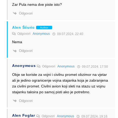
Zar Pula nema dve piste isto?
Odgovori
Alen Šćuric
Author
Odgovori
Anonymous
09.07.2024. 22:40
Nema
Odgovori
Anonymous
Odgovori
Anonymous
09.07.2024. 17:50
Obje se koriste za vojni i civilnu promet obzimor na vjetar
ali je jedino ogranicenje vojna stajanka koja je zabranjena
za civilni promet. Civilni avion koji sleti na stazu uz vojnu
stajanku taksira po samoj pisti ako je potrebno.
Odgovori
Alen Foglar
Odgovori
Anonymous
09.07.2024. 19:16