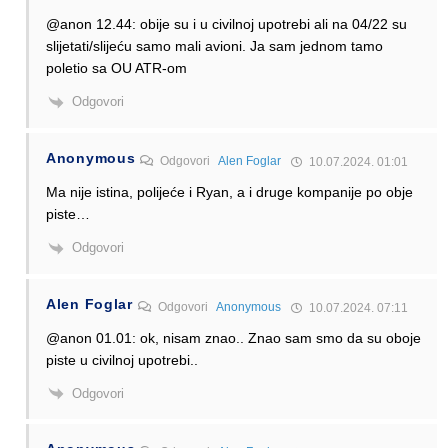
@anon 12.44: obije su i u civilnoj upotrebi ali na 04/22 su
slijetati/slijeću samo mali avioni. Ja sam jednom tamo
poletio sa OU ATR-om
Odgovori
Anonymous
Odgovori
Alen Foglar
10.07.2024. 01:01
Ma nije istina, polijeće i Ryan, a i druge kompanije po obje
piste…
Odgovori
Alen Foglar
Odgovori
Anonymous
10.07.2024. 07:11
@anon 01.01: ok, nisam znao.. Znao sam smo da su oboje
piste u civilnoj upotrebi..
Odgovori