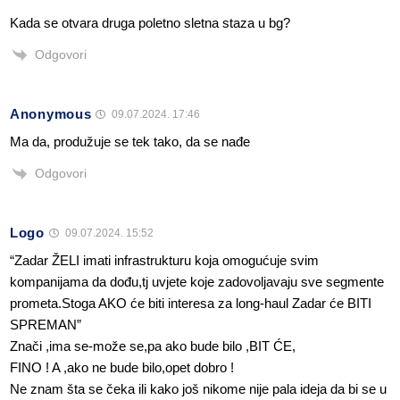
Kada se otvara druga poletno sletna staza u bg?
Odgovori
Anonymous
09.07.2024. 17:46
Ma da, produžuje se tek tako, da se nađe
Odgovori
Logo
09.07.2024. 15:52
“Zadar ŽELI imati infrastrukturu koja omogućuje svim
kompanijama da dođu,tj uvjete koje zadovoljavaju sve segmente
prometa.Stoga AKO će biti interesa za long-haul Zadar će BITI
SPREMAN”
Znači ,ima se-može se,pa ako bude bilo ,BIT ĆE,
FINO ! A ,ako ne bude bilo,opet dobro !
Ne znam šta se čeka ili kako još nikome nije pala ideja da bi se u