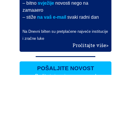
– bitno
svježije
novosti nego na
zamaaero
– stiže
na vaš e-mail
svaki radni dan
Na Dnevni bilten su pretplaćene najveće institucije
i zračne luke
Pročitajte više>
POŠALJITE NOVOST
Budite i vi novinar
zama
aero
!
Ako pošaljete 10 novosti koje objavimo
možete postati honorarni suradnik
i pisati za novac!
Info