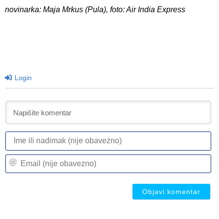
novinarka: Maja Mrkus (Pula), foto: Air India Express
Login
I
ili
n
Em
(n
(n
ob
ob