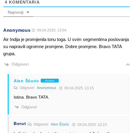
4
KOMENTAR/A
Najnoviji
Anonymous
09.04.2025. 13:04
Air Indija je promijenila tonu toga. U svim segmentima poslovanja
su napravili ogromne promjene. Dobre promjene. Bravo TATA
grupa.
Odgovori
Alen Šćuric
Author
Odgovori
Anonymous
09.04.2025. 13:15
Istina. Bravo TATA.
Odgovori
Borut
Odgovori
Alen Šćuric
09.04.2025. 22:23