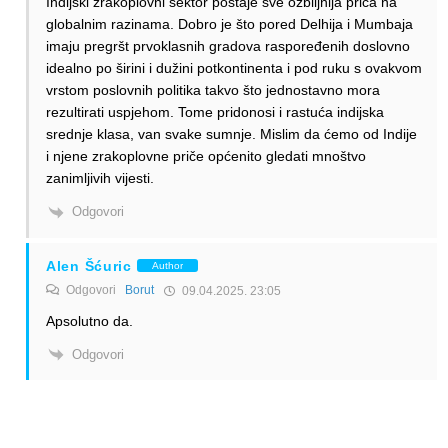
Indijski zrakoplovni sektor postaje sve ozbiljnija priča na
globalnim razinama. Dobro je što pored Delhija i Mumbaja
imaju pregršt prvoklasnih gradova raspoređenih doslovno
idealno po širini i dužini potkontinenta i pod ruku s ovakvom
vrstom poslovnih politika takvo što jednostavno mora
rezultirati uspjehom. Tome pridonosi i rastuća indijska
srednje klasa, van svake sumnje. Mislim da ćemo od Indije
i njene zrakoplovne priče općenito gledati mnoštvo
zanimljivih vijesti.
Odgovori
Alen Šćuric
Author
Odgovori
Borut
09.04.2025. 23:05
Apsolutno da.
Odgovori