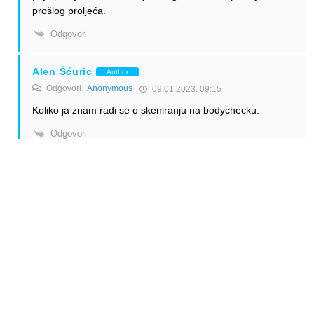
prošlog proljeća.
Odgovori
Alen Šćuric
Author
Odgovori
Anonymous
09.01.2023. 09:15
Koliko ja znam radi se o skeniranju na bodychecku.
Odgovori