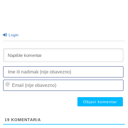
Login
I
ili
n
Em
(n
(n
ob
ob
19
KOMENTAR/A