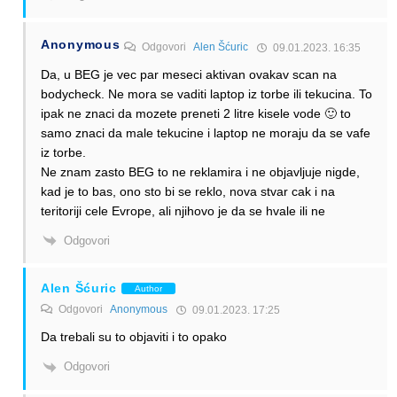
Anonymous
Odgovori
Alen Šćuric
09.01.2023. 16:35
Da, u BEG je vec par meseci aktivan ovakav scan na
bodycheck. Ne mora se vaditi laptop iz torbe ili tekucina. To
ipak ne znaci da mozete preneti 2 litre kisele vode 🙂 to
samo znaci da male tekucine i laptop ne moraju da se vafe
iz torbe.
Ne znam zasto BEG to ne reklamira i ne objavljuje nigde,
kad je to bas, ono sto bi se reklo, nova stvar cak i na
teritoriji cele Evrope, ali njihovo je da se hvale ili ne
Odgovori
Alen Šćuric
Author
Odgovori
Anonymous
09.01.2023. 17:25
Da trebali su to objaviti i to opako
Odgovori