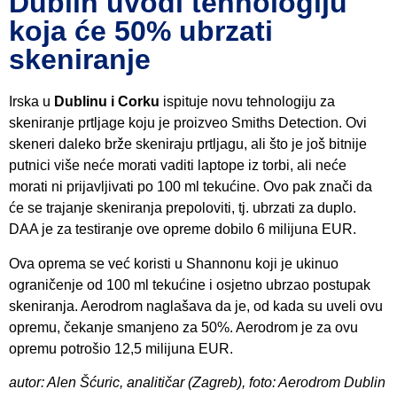
Dublin uvodi tehnologiju
koja će 50% ubrzati
skeniranje
Irska u
Dublinu i Corku
ispituje novu tehnologiju za
skeniranje prtljage koju je proizveo Smiths Detection. Ovi
skeneri daleko brže skeniraju prtljagu, ali što je još bitnije
putnici više neće morati vaditi laptope iz torbi, ali neće
morati ni prijavljivati po 100 ml tekućine. Ovo pak znači da
će se trajanje skeniranja prepoloviti, tj. ubrzati za duplo.
DAA je za testiranje ove opreme dobilo 6 milijuna EUR.
Ova oprema se već koristi u Shannonu koji je ukinuo
ograničenje od 100 ml tekućine i osjetno ubrzao postupak
skeniranja. Aerodrom naglašava da je, od kada su uveli ovu
opremu, čekanje smanjeno za 50%. Aerodrom je za ovu
opremu potrošio 12,5 milijuna EUR.
autor: Alen Šćuric, analitičar (Zagreb), foto: Aerodrom Dublin