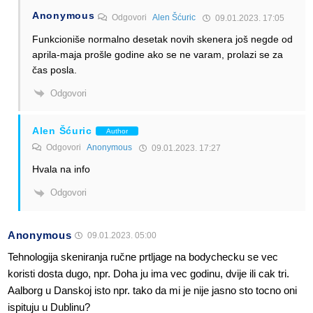
Anonymous
Odgovori
Alen Šćuric
09.01.2023. 17:05
Funkcioniše normalno desetak novih skenera još negde od
aprila-maja prošle godine ako se ne varam, prolazi se za
čas posla.
Odgovori
Alen Šćuric
Author
Odgovori
Anonymous
09.01.2023. 17:27
Hvala na info
Odgovori
Anonymous
09.01.2023. 05:00
Tehnologija skeniranja ručne prtljage na bodychecku se vec
koristi dosta dugo, npr. Doha ju ima vec godinu, dvije ili cak tri.
Aalborg u Danskoj isto npr. tako da mi je nije jasno sto tocno oni
ispituju u Dublinu?