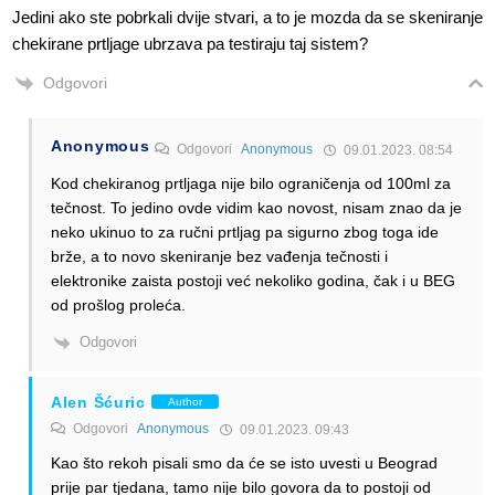
Jedini ako ste pobrkali dvije stvari, a to je mozda da se skeniranje
chekirane prtljage ubrzava pa testiraju taj sistem?
Odgovori
Anonymous
Odgovori
Anonymous
09.01.2023. 08:54
Kod chekiranog prtljaga nije bilo ograničenja od 100ml za
tečnost. To jedino ovde vidim kao novost, nisam znao da je
neko ukinuo to za ručni prtljag pa sigurno zbog toga ide
brže, a to novo skeniranje bez vađenja tečnosti i
elektronike zaista postoji već nekoliko godina, čak i u BEG
od prošlog proleća.
Odgovori
Alen Šćuric
Author
Odgovori
Anonymous
09.01.2023. 09:43
Kao što rekoh pisali smo da će se isto uvesti u Beograd
prije par tjedana, tamo nije bilo govora da to postoji od