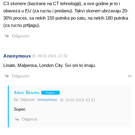
C3 skenere (bazirane na CT tehnologiji), a ove godine je to i
obaveza u EU (za rucnu i predanu). Takvi skeneri ubrzavaju 20-
30% proces, sa nekih 150 putnika po satu, na nekih 180 putnika
(za rucnu prtljagu).
Odgovori
Anonymous
09.01.2023. 21:33
Linate, Malpensa, London City. Svi oni to imaju.
Odgovori
Alen Šćuric
Author
Odgovori
Anonymous
10.01.2023. 02:31
Super.
Odgovori