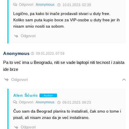
Odgovori
Anonymous
10.01.2023. 02:39
Logično, pa kako bi inače prodavali stvari u duty free.
Koliko sam puta kupio boce za VIP-osobe u duty free jer ih
nisam smio nositi sa sobom.
Odgovori
Anonymous
09.01.2023. 07:59
Pa to već ima u Beogradu, niti se vade laptopi niti tecnost i zaista
ide brze
Odgovori
Alen Šćuric
Author
Odgovori
Anonymous
09.01.2023. 09:23
Čuo sam da Beograd planira to instalirati, čak smo o tome i
pisali, ali nisam znao da je već instalirano.
Odgovori