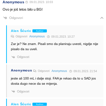
Anonymous
09.01.2023. 10:03
Ovo je još letos bilo u BG!
Odgovori
Alen Šćuric
Author
Odgovori
Anonymous
09.01.2023. 10:27
Zar je? Ne znam. Pisali smo da planiraju uvesti, nigdje nije
pisalo da su uveli.
Odgovori
Anonymous
Odgovori
Anonymous
09.01.2023. 21:54
jeste ali 100 mL i dalje stoji. FAA je rekao da to u SAD jos
dosta dugo nece da se mijenja.
Odgovori
Alen Šćuric
Author