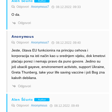
Alen Šćuric
Author
Odgovori
Anonymous7
08.12.2022. 09:33
O da.
Odgovori
Anonymous
Odgovori
Anonymous7
08.12.2022. 09:40
Jeste, čitava EU funkcionira na principu cehova i
korporacija na isti način kao u srednjem vijeku, dok kmetovi
plaćaju porez i nemaju pravo da puno govore. Jedino su
još ubacili gayeve, environement activists, support Ukraine,
Greta Thunberg, take your life saving vaccine i još Bog zna
kakvih debilana.
Odgovori
Alen Šćuric
Author
Odgovori
Anonymous
08.12.2022. 09:49