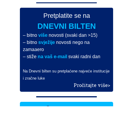
Pretplatite se na
DNEVNI BILTEN
– bitno
više
novosti (svaki dan >15)
– bitno
svježije
novosti nego na
zamaaero
– stiže
na vaš e-mail
svaki radni dan
Na Dnevni bilten su pretplaćene najveće institucije
i zračne luke
Pročitajte više>
POŠALJITE NOVOST
Budite i vi novinar
zama
aero
!
Ako pošaljete 10 novosti koje objavimo
možete postati honorarni suradnik