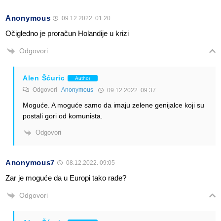
Anonymous
09.12.2022. 01:20
Očigledno je proračun Holandije u krizi
Odgovori
Alen Šćuric
Author
Odgovori
Anonymous
09.12.2022. 09:37
Moguće. A moguće samo da imaju zelene genijalce koji su
postali gori od komunista.
Odgovori
Anonymous7
08.12.2022. 09:05
Zar je moguće da u Europi tako rade?
Odgovori