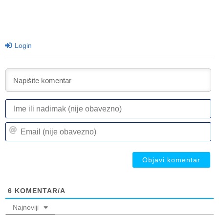
Login
I
ili
n
Em
(n
(n
ob
ob
6
KOMENTAR/A
Najnoviji