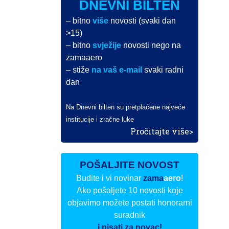
DNEVNI BILTEN
– bitno
više
novosti (svaki dan
>15)
– bitno
svježije
novosti nego na
zamaaero
– stiže
na vaš e-mail
svaki radni
dan
Na Dnevni bilten su pretplaćene najveće
institucije i zračne luke
Pročitajte više>
POŠALJITE NOVOST
Budite i vi novinar
zama
aero
!
Ako pošaljete 10 novosti koje
objavimo možete postati honorarni
suradnik
i pisati za novac!