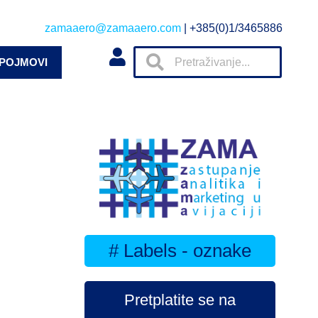
zamaaero@zamaaero.com
| +385(0)1/3465886
 POJMOVI
# Labels - oznake
Pretplatite se na