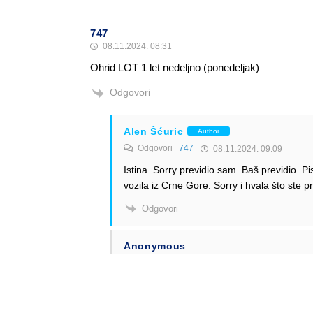
747
08.11.2024. 08:31
Ohrid LOT 1 let nedeljno (ponedeljak)
Odgovori
Alen Šćuric
Author
Odgovori
747
08.11.2024. 09:09
Istina. Sorry previdio sam. Baš previdio.
vozila iz Crne Gore. Sorry i hvala što ste pri
Odgovori
Anonymous
Odgovori
Alen Šćuric
08.11.2024. 11:02
Vi ste pisali? Pa zar nije Mladen?
Odgovori