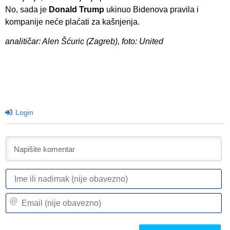
No, sada je
Donald Trump
ukinuo Bidenova pravila i
kompanije neće plaćati za kašnjenja.
analitičar: Alen Šćuric (Zagreb), foto: United
Login
I
ili
n
Em
(n
(n
ob
ob