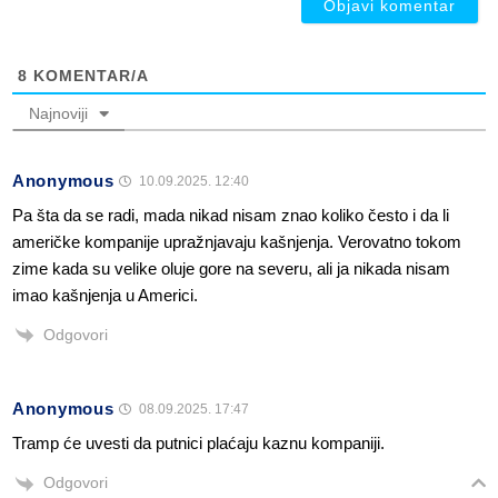
8
KOMENTAR/A
Najnoviji
Anonymous
10.09.2025. 12:40
Pa šta da se radi, mada nikad nisam znao koliko često i da li
američke kompanije upražnjavaju kašnjenja. Verovatno tokom
zime kada su velike oluje gore na severu, ali ja nikada nisam
imao kašnjenja u Americi.
Odgovori
Anonymous
08.09.2025. 17:47
Tramp će uvesti da putnici plaćaju kaznu kompaniji.
Odgovori