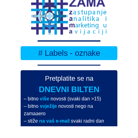
# Labels - oznake
Pretplatite se na
DNEVNI BILTEN
– bitno
više
novosti (svaki dan >15)
– bitno
svježije
novosti nego na
zamaaero
– stiže
na vaš e-mail
svaki radni dan
Na Dnevni bilten su pretplaćene najveće institucije