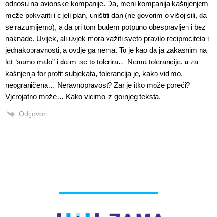
odnosu na avionske kompanije. Da, meni kompanija kašnjenjem
može pokvariti i cijeli plan, uništiti dan (ne govorim o višoj sili, da
se razumijemo), a da pri tom budem potpuno obespravljen i bez
naknade. Uvijek, ali uvjek mora važiti sveto pravilo reciprociteta i
jednakopravnosti, a ovdje ga nema. To je kao da ja zakasnim na
let “samo malo” i da mi se to tolerira… Nema tolerancije, a za
kašnjenja for profit subjekata, tolerancija je, kako vidimo,
neograničena… Neravnopravost? Zar je itko može poreći?
Vjerojatno može… Kako vidimo iz gornjeg teksta.
Odgovori