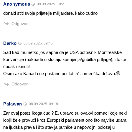
Anonymous
08.09.2025. 10:21
donald stiti svoje prijatelje milijardere, kako cudno
Odgovori
Darko
08.09.2025. 09:45
Sad kad mu netko još šapne da je USA potpisnik Montrealske
konvencije (naknade u slučaju kašnjenja/gubitka prtljage), i to će
čudak ukinuti!
Osim ako Kanada ne pristane postati 51. američka država.🤭
Odgovori
Palawan
08.09.2025. 09:18
Zar ovaj potez ikoga čudi? E, upravo su ovakvi pomaci koje neki
lobiji žele provući kroz Europski parlament ono što najviše udara
na ljudska prava i što stavlja putnike u nepovoljni položaj u