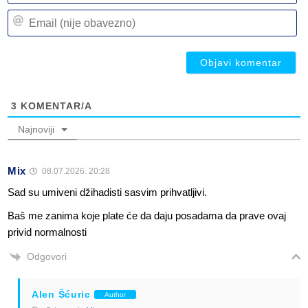
n
Em
(n
(n
ob
ob
3
KOMENTAR/A
Najnoviji
Mix
08.07.2026. 20:28
Sad su umiveni džihadisti sasvim prihvatljivi.
Baš me zanima koje plate će da daju posadama da prave ovaj
privid normalnosti
Odgovori
Alen Šćuric
Author