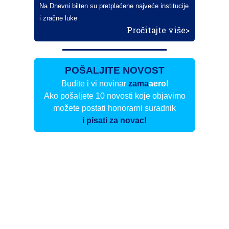
Na Dnevni bilten su pretplaćene najveće institucije
i zračne luke
Pročitajte više>
POŠALJITE NOVOST
Budite i vi novinar
zama
aero
!
Ako pošaljete 10 novosti koje objavimo
možete postati honorarni suradnik
i pisati za novac!
Info
Pretplata na dnevne biltene
Update