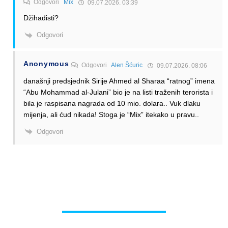
Odgovori
Mix
09.07.2026. 03:39
Džihadisti?
Odgovori
Anonymous
Odgovori
Alen Šćuric
09.07.2026. 08:06
današnji predsjednik Sirije Ahmed al Sharaa “ratnog” imena
“Abu Mohammad al-Julani” bio je na listi traženih terorista i
bila je raspisana nagrada od 10 mio. dolara.. Vuk dlaku
mijenja, ali ćud nikada! Stoga je “Mix” itekako u pravu..
Odgovori