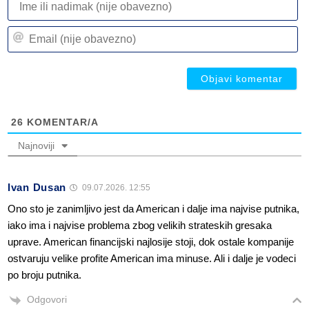
ili
n
Em
(n
(n
ob
ob
26
KOMENTAR/A
Najnoviji
Ivan Dusan
09.07.2026. 12:55
Ono sto je zanimljivo jest da American i dalje ima najvise putnika,
iako ima i najvise problema zbog velikih strateskih gresaka
uprave. American financijski najlosije stoji, dok ostale kompanije
ostvaruju velike profite American ima minuse. Ali i dalje je vodeci
po broju putnika.
Odgovori