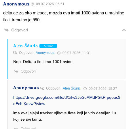
Anonymous
09.07.2026. 05:51
delta ce za oko mjesec, mozda dva imati 1000 aviona u mainline
floti. trenutno je 990.
Odgovori
Alen Šćuric
Author
Odgovori
Anonymous
09.07.2026. 11:31
Nop. Delta u floti ima 1001 avion.
Odgovori
Anonymous
Odgovori
Alen Šćuric
09.07.2026. 15:27
https://drive.google.com/file/d/1ifw3JeSuAMdPGkPrpqoac9
dEchIKaxwP/view
ima ovaj sjajni tracker njihove flote koji je vrlo detaljan i u
koji se svi kunu.
Odgovori