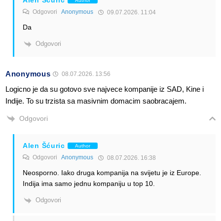
Alen Šćuric
Author
Odgovori
Anonymous
09.07.2026. 11:04
Da
Odgovori
Anonymous
08.07.2026. 13:56
Logicno je da su gotovo sve najvece kompanije iz SAD, Kine i
Indije. To su trzista sa masivnim domacim saobracajem.
Odgovori
Alen Šćuric
Author
Odgovori
Anonymous
08.07.2026. 16:38
Neosporno. Iako druga kompanija na svijetu je iz Europe.
Indija ima samo jednu kompaniju u top 10.
Odgovori