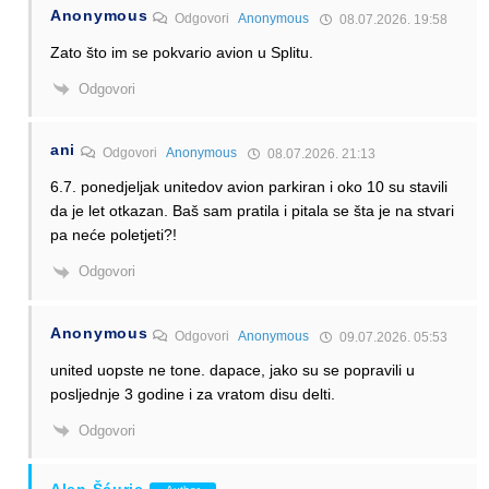
Anonymous
Odgovori
Anonymous
08.07.2026. 19:58
Zato što im se pokvario avion u Splitu.
Odgovori
ani
Odgovori
Anonymous
08.07.2026. 21:13
6.7. ponedjeljak unitedov avion parkiran i oko 10 su stavili
da je let otkazan. Baš sam pratila i pitala se šta je na stvari
pa neće poletjeti?!
Odgovori
Anonymous
Odgovori
Anonymous
09.07.2026. 05:53
united uopste ne tone. dapace, jako su se popravili u
posljednje 3 godine i za vratom disu delti.
Odgovori