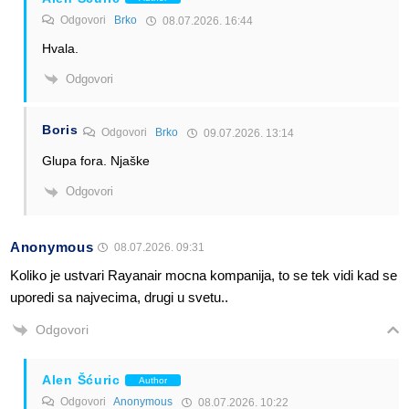
Odgovori
Brko
08.07.2026. 16:44
Hvala.
Odgovori
Boris
Odgovori
Brko
09.07.2026. 13:14
Glupa fora. Njaške
Odgovori
Anonymous
08.07.2026. 09:31
Koliko je ustvari Rayanair mocna kompanija, to se tek vidi kad se
uporedi sa najvecima, drugi u svetu..
Odgovori
Alen Šćuric
Author
Odgovori
Anonymous
08.07.2026. 10:22