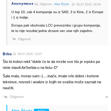
Anonymous
Odgovori
Alen Šćuric
08.07.2026. 18:06
U top 10, cak 4 kompanije su iz SAD, 3 iz Kine, 2 iz Evrope
i 1 iz Indije.
Evropa pak obuhvata LCC prevoznika i grupu kompanija,
te to nije rezultat jedne drzave vec vise njih zajedno.
Odgovori
Brko
08.07.2026. 13:07
Što bi trolovi rekli “dokle će te da mrzite sve što je srpsko pa
niste stavili AirSerbia-u na listu:-D”
Šala mala, morao sam:-)….inače, imate vrlo dobre i korisne
tekstove, novosti i analize iz kojih se svašta može saznati na
naučiti.
Odgovori
Alen Šćuric
Author