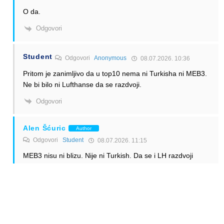
O da.
Odgovori
Student
Odgovori
Anonymous
08.07.2026. 10:36
Pritom je zanimljivo da u top10 nema ni Turkisha ni MEB3.
Ne bi bilo ni Lufthanse da se razdvoji.
Odgovori
Alen Šćuric
Author
Odgovori
Student
08.07.2026. 11:15
MEB3 nisu ni blizu. Nije ni Turkish. Da se i LH razdvoji
Turkish ne bi ušao u top 10.
Odgovori
Anonymous
08.07.2026. 06:53