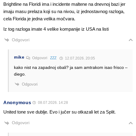
Brightline na Floridi ima i incidente maltene na dnevnoj bazi jer
imaju masu prelaza koji su na nivou, iz jednostavnog razloga,
cela Florida je jedna velika močvara.
Iz tog razloga imate 4 velike kompanije iz USA na listi
Odgovori
mike
Odgovori
ZZZ
12.07.2026. 20:05
kako nist na zapadnoj obali? ja sam amtrakom isao frisco –
diego.
Odgovori
Anonymous
08.07.2026. 14:28
United tone sve dublje. Evo i jučer su otkazali let za Split.
Odgovori