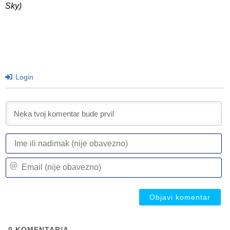
Sky)
Login
I
ili
n
Em
(n
(n
ob
ob
0
KOMENTAR/A