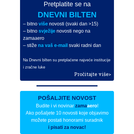
Pretplatite se na
DNEVNI BILTEN
– bitno
više
novosti (svaki dan >15)
– bitno
svježije
novosti nego na
zamaaero
– stiže
na vaš e-mail
svaki radni dan
Na Dnevni bilten su pretplaćene najveće institucije
i zračne luke
Pročitajte više>
POŠALJITE NOVOST
Budite i vi novinar
zama
aero
!
Ako pošaljete 10 novosti koje objavimo
možete postati honorarni suradnik
i pisati za novac!