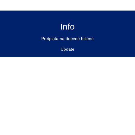
Info
Pretplata na dnevne biltene
Update
O nama
Kontakt
Impressum
Privacy Policy
Pratite nas
Facebook