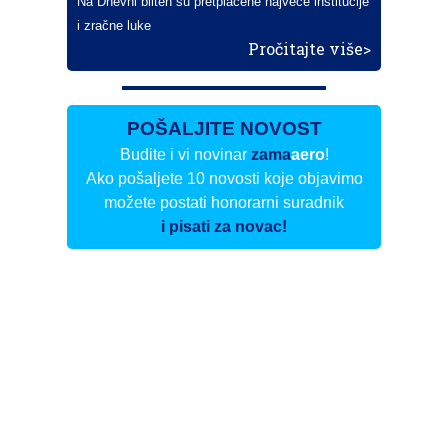
Na Dnevni bilten su pretplaćene najveće institucije
i zračne luke
Pročitajte više>
POŠALJITE NOVOST
Budite i vi novinar
zama
aero
!
Ako pošaljete 10 novosti koje objavimo
možete postati honorarni suradnik
i pisati za novac!
Info
Pretplata na dnevne biltene
Update
O nama