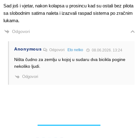
Sad još i vjetar, nakon kolapsa u prosincu kad su ostali bez pilota
sa slobodnim satima naleta i izazvali raspad sistema po zračnim
lukama.
Odgovori
Anonymous
Odgovori
Eto netko
08.06.2026. 13:24
Ništa čudno za zemlju u kojoj u sudaru dva bicikla pogine
nekoliko ljudi.
Odgovori