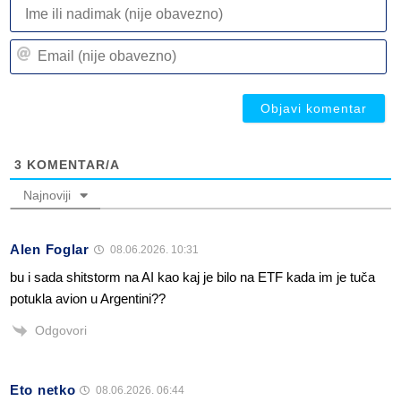
I
ili
n
Em
(n
(n
ob
ob
3
KOMENTAR/A
Najnoviji
Alen Foglar
08.06.2026. 10:31
bu i sada shitstorm na AI kao kaj je bilo na ETF kada im je tuča
potukla avion u Argentini??
Odgovori
Eto netko
08.06.2026. 06:44