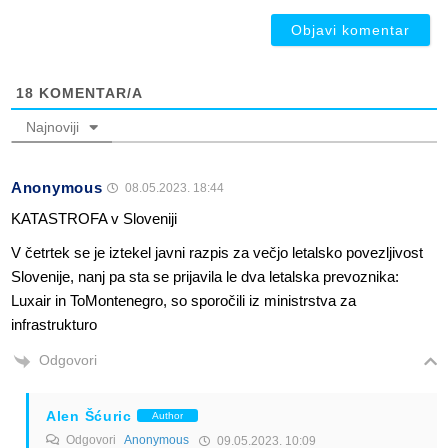
18
KOMENTAR/A
Najnoviji
Anonymous
08.05.2023. 18:44
KATASTROFA v Sloveniji
V četrtek se je iztekel javni razpis za večjo letalsko povezljivost
Slovenije, nanj pa sta se prijavila le dva letalska prevoznika:
Luxair in ToMontenegro, so sporočili iz ministrstva za
infrastrukturo
Odgovori
Alen Šćuric
Author
Odgovori
Anonymous
09.05.2023. 10:09