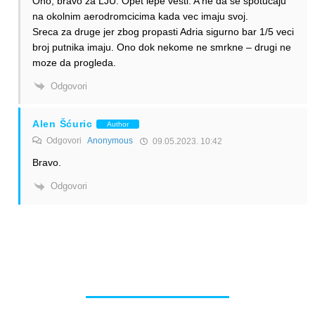
Oho, bravo za LJU. Opet lepe vesti. A ne da se spotucaju
na okolnim aerodromcicima kada vec imaju svoj.
Sreca za druge jer zbog propasti Adria sigurno bar 1/5 veci
broj putnika imaju. Ono dok nekome ne smrkne – drugi ne
moze da progleda.
Odgovori
Alen Šćuric
Author
Odgovori
Anonymous
09.05.2023. 10:42
Bravo.
Odgovori