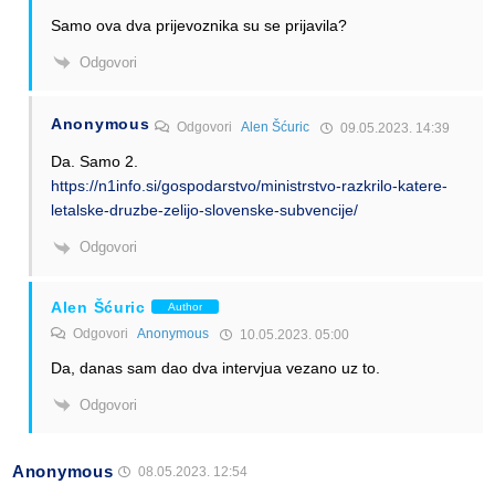
Samo ova dva prijevoznika su se prijavila?
Odgovori
Anonymous
Odgovori
Alen Šćuric
09.05.2023. 14:39
Da. Samo 2.
https://n1info.si/gospodarstvo/ministrstvo-razkrilo-katere-
letalske-druzbe-zelijo-slovenske-subvencije/
Odgovori
Alen Šćuric
Author
Odgovori
Anonymous
10.05.2023. 05:00
Da, danas sam dao dva intervjua vezano uz to.
Odgovori
Anonymous
08.05.2023. 12:54