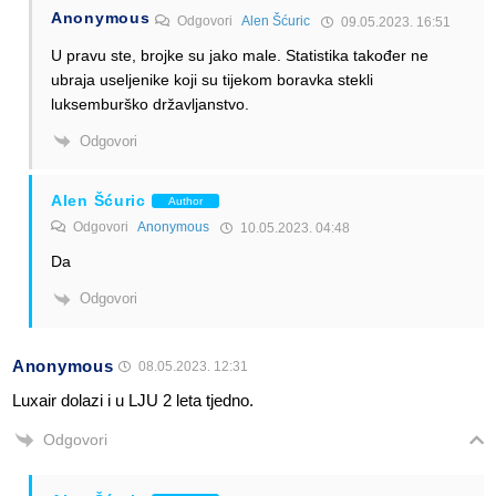
Anonymous
Odgovori
Alen Šćuric
09.05.2023. 16:51
U pravu ste, brojke su jako male. Statistika također ne
ubraja useljenike koji su tijekom boravka stekli
luksemburško državljanstvo.
Odgovori
Alen Šćuric
Author
Odgovori
Anonymous
10.05.2023. 04:48
Da
Odgovori
Anonymous
08.05.2023. 12:31
Luxair dolazi i u LJU 2 leta tjedno.
Odgovori