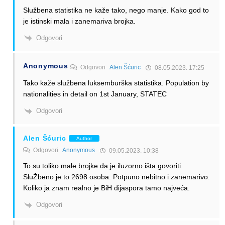
Službena statistika ne kaže tako, nego manje. Kako god to
je istinski mala i zanemariva brojka.
Odgovori
Anonymous
Odgovori
Alen Šćuric
08.05.2023. 17:25
Tako kaže službena luksemburška statistika. Population by
nationalities in detail on 1st January, STATEC
Odgovori
Alen Šćuric
Author
Odgovori
Anonymous
09.05.2023. 10:38
To su toliko male brojke da je iluzorno išta govoriti.
SluŽbeno je to 2698 osoba. Potpuno nebitno i zanemarivo.
Koliko ja znam realno je BiH dijaspora tamo najveća.
Odgovori