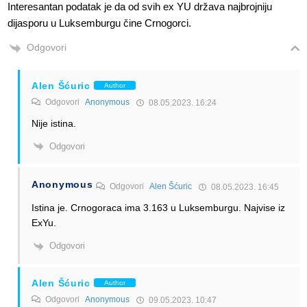
Interesantan podatak je da od svih ex YU država najbrojniju
dijasporu u Luksemburgu čine Crnogorci.
Odgovori
Alen Šćuric
Author
Odgovori
Anonymous
08.05.2023. 16:24
Nije istina.
Odgovori
Anonymous
Odgovori
Alen Šćuric
08.05.2023. 16:45
Istina je. Crnogoraca ima 3.163 u Luksemburgu. Najvise iz
ExYu.
Odgovori
Alen Šćuric
Author
Odgovori
Anonymous
09.05.2023. 10:47