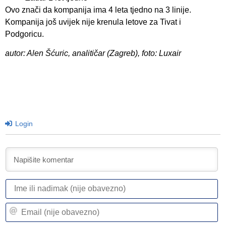
Ovo znači da kompanija ima 4 leta tjedno na 3 linije.
Kompanija još uvijek nije krenula letove za Tivat i
Podgoricu.
autor: Alen Šćuric, analitičar (Zagreb), foto: Luxair
Login
I
ili
n
Em
(n
(n
ob
ob