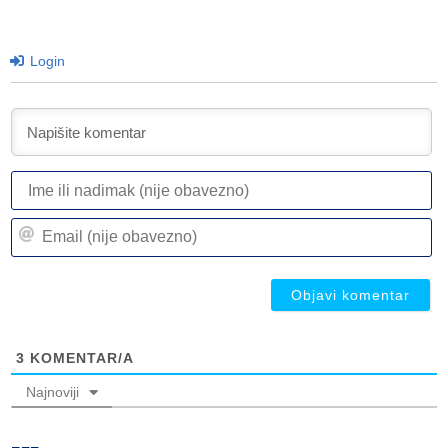
Login
I
ili
n
Em
(n
(n
ob
ob
3
KOMENTAR/A
Najnoviji