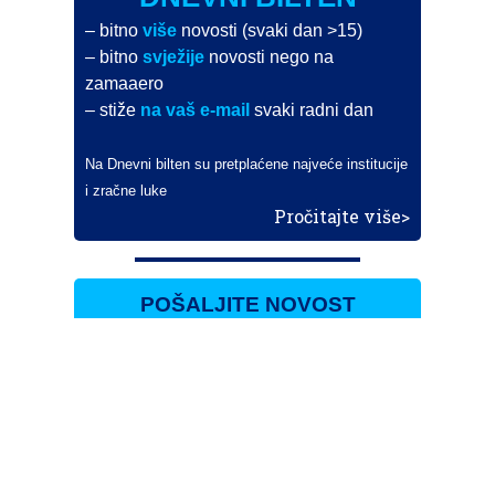
– bitno
više
novosti (svaki dan >15)
– bitno
svježije
novosti nego na
zamaaero
– stiže
na vaš e-mail
svaki radni dan
Na Dnevni bilten su pretplaćene najveće institucije
i zračne luke
Pročitajte više>
POŠALJITE NOVOST
Budite i vi novinar
zama
aero
!
Ako pošaljete 10 novosti koje objavimo
možete postati honorarni suradnik
i pisati za novac!