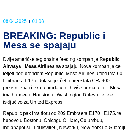
08.04.2025
01:08
BREAKING: Republic i
Mesa se spajaju
Dvije američke regionalne feeding kompanije
Republic
Airways i Mesa Airlines
sa spajaju. Nova kompanija će
letjeti pod brendom Republic. Mesa Airlines u floti ima 60
Embraera E175, dok su joj četiri preostala CRJ900
prizemljena i čekaju prodaju te ih više nema u floti. Mesa
ima hubove u Houstonu i Washington Dulesu, te lete
isključivo za United Express.
Republic pak ima flotu od 209 Embraera E170 i E175, te
hubove u Bostonu, Chicagu O’Hare, Columbuu,
Indianapolisu, Louisvilleu, Newarku, New York La Guardiji,