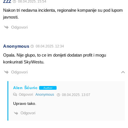
ZZZ
08.04.2025. 15:54
Nakon tri nedavna incidenta, regionalne kompanije su pod lupom
javnosti.
Odgovori
Anonymous
08.04.2025. 12:34
Opala. Nije glupo, to ce im donijeti dodatan profit i mogu
konkurirati SkyWestu.
Odgovori
Alen Šćuric
Author
Odgovori
Anonymous
08.04.2025. 13:07
Upravo tako.
Odgovori