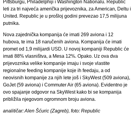
Pittsburgu, Philadelphiji i Washington Nationalu. Republic
leti za tri najveća američka prijevoznika, za American, Deltu i
United. Republic je u prošloj godini prevezao 17,5 milijuna
putnika.
Nova zajednička kompanija će imati 269 aviona i 12
hubova, te ima 18 naručenih aviona. Kompanija će imati
promet od 1,9 milijardi USD. U novoj kompaniji Republic će
imati 88% vlasništva, a Mesa 12%. Opako. Uz ova dva
prijevoznika velike kompanije imaju i svoje vlastite
regionalne feeding kompanije koje ih feedaju, a od
neovisnih kompanije za njih lete još i SkyWest (509 aviona),
GoJet (59 aviona) i Commuter Air (65 aviona). Evidentno je
ovo spajanje odgovor na SkyWest kako bi se kompanija
približila njegovom ogromnom broju aviona.
analitičar: Alen Šćuric (Zagreb), foto: Republic