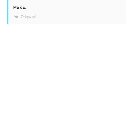
Ma da.
Odgovori
Anonymous
Odgovori
Anonymous
09.03.2025. 13:38
Ne slazem se….ali dobro je da su misljenja sarena.
Odgovori