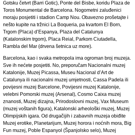
Gotsku četvrt (Barri Gotic), Ponte del Bisbe, koridu Plaza de
Toros Monumental de Barcelona. Nogometni zaluđenici
moraju posjetiti i stadion Camp Nou. Obavezno prošetajte i
nešto kupite na tržnici La Boqueria, pa kvartom El Born,
Trgom (Placa) d’Espanya, Plaza del Catalunya
(Katalonskim trgom), Placa Reial, Parkom Ciutadella,
Rambla del Mar (drvena šetnica uz more).
Barcelona, kao i svaka metropola ima ogroman broj muzeja.
Sve ih nećete posjetiti. No, preporučam Nacionalni muzej
Katalonije, Muzej Picassa, Museu Nacional d’Art de
Catalunya ili nacionalni muzej umjetnosti, Cassa Padela ili
povijesni muzej Barcelone, Povijesni muzej Katalonije,
velebni Pomorski muzej (Arsenal), Cosmo Caixa muzej
znanosti, Muzej dizajna, Prirodoslovni muzej, Vax Museum
(muzej voštanih figura), Katalonski arheološki muzej, Muzej
Olimpijskih igara. Od drugačijih i zabavnih muzeja obiđite
Muzej erotike, Planetarijum, Muzej horora i noćnih mora, Big
Fun muzej, Poble Espanyol (Španjolsko selo), Muzej