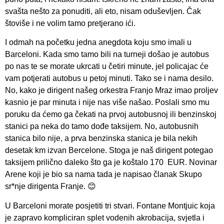
svašta nešto za ponuditi, ali eto, nisam oduševljen. Čak
štoviše i ne volim tamo pretjerano ići.
I odmah na početku jedna anegdota koju smo imali u
Barceloni. Kada smo tamo bili na turneji došao je autobus
po nas te se morate ukrcati u četiri minute, jel policajac će
vam potjerati autobus u petoj minuti. Tako se i nama desilo.
No, kako je dirigent našeg orkestra Franjo Mraz imao proljev
kasnio je par minuta i nije nas više našao. Poslali smo mu
poruku da ćemo ga čekati na prvoj autobusnoj ili benzinskoj
stanici pa neka do tamo dođe taksijem. No, autobusnih
stanica bilo nije, a prva benzinska stanica je bila nekih
desetak km izvan Bercelone. Stoga je naš dirigent potegao
taksijem prilično daleko što ga je koštalo 170 EUR. Novinar
Arene koji je bio sa nama tada je napisao članak Skupo
sr*nje dirigenta Franje. 😊
U Barceloni morate posjetiti tri stvari. Fontane Montjuic koja
je zapravo kompliciran splet vodenih akrobacija, svjetla i