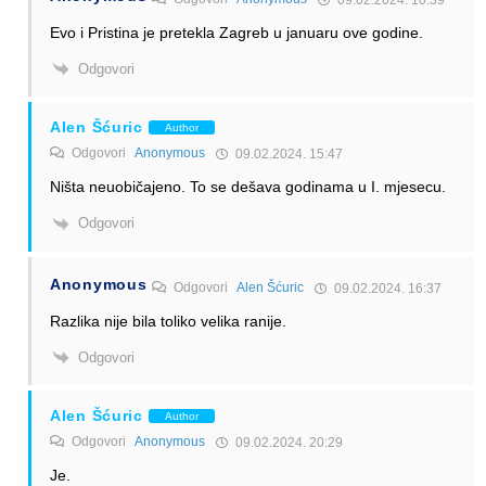
Evo i Pristina je pretekla Zagreb u januaru ove godine.
Odgovori
Alen Šćuric
Author
Odgovori
Anonymous
09.02.2024. 15:47
Ništa neuobičajeno. To se dešava godinama u I. mjesecu.
Odgovori
Anonymous
Odgovori
Alen Šćuric
09.02.2024. 16:37
Razlika nije bila toliko velika ranije.
Odgovori
Alen Šćuric
Author
Odgovori
Anonymous
09.02.2024. 20:29
Je.