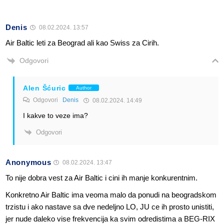
Denis
08.02.2024. 13:57
Air Baltic leti za Beograd ali kao Swiss za Cirih.
Odgovori
Alen Šćuric
Author
Odgovori
Denis
08.02.2024. 14:49
I kakve to veze ima?
Odgovori
Anonymous
08.02.2024. 13:47
To nije dobra vest za Air Baltic i cini ih manje konkurentnim.
Konkretno Air Baltic ima veoma malo da ponudi na beogradskom
trzistu i ako nastave sa dve nedeljno LO, JU ce ih prosto unistiti,
jer nude daleko vise frekvencija ka svim odredistima a BEG-RIX