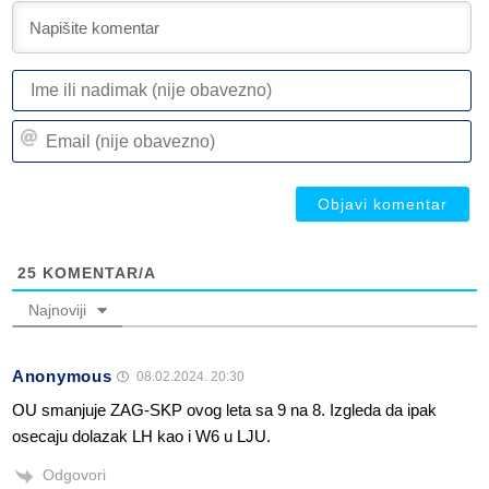
I
ili
n
Em
(n
(n
ob
ob
25
KOMENTAR/A
Najnoviji
Anonymous
08.02.2024. 20:30
OU smanjuje ZAG-SKP ovog leta sa 9 na 8. Izgleda da ipak
osecaju dolazak LH kao i W6 u LJU.
Odgovori