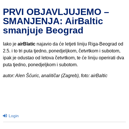
PRVI OBJAVLJUJEMO –
SMANJENJA: AirBaltic
smanjuje Beograd
Iako je
airBlatic
najavio da će letjeti liniju Riga-Beograd od
2.5. i to tri puta tjedno, ponedjeljkom, četvrtkom i subotom,
ipak je odustao od letova četvrtkom, te će liniju operirati dva
puta tjedno, ponedjeljkom i subotom.
autor: Alen Šćuric, analitičar (Zagreb), foto: airBaltic
Login