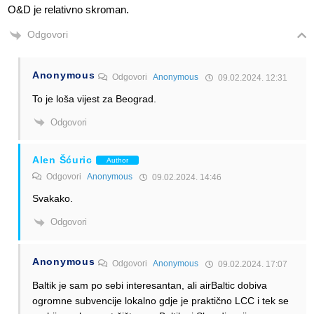
O&D je relativno skroman.
Odgovori
Anonymous
Odgovori
Anonymous
09.02.2024. 12:31
To je loša vijest za Beograd.
Odgovori
Alen Šćuric
Author
Odgovori
Anonymous
09.02.2024. 14:46
Svakako.
Odgovori
Anonymous
Odgovori
Anonymous
09.02.2024. 17:07
Baltik je sam po sebi interesantan, ali airBaltic dobiva
ogromne subvencije lokalno gdje je praktično LCC i tek se