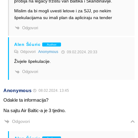
probija na legacy tržištu van Baltika i Skandinavije.
Mislim da bi mogli uvesti letove i za SJJ, po nekim
špekulacijama su imali plan da apliciraju na tender
Odgovori
Alen Šćuric
Author
Odgovori
Anonymous
09.02.2024. 20:33
Živjele špekulacije.
Odgovori
Anonymous
08.02.2024. 13:45
Odakle ta informacija?
Na sajtu Air Baltic-a je 3 tjedno.
Odgovori