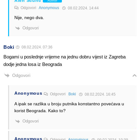
Alen Šćuric
Author
Odgovori
Anonymous
08.02.2024. 14:44
Nije, nego dva.
Odgovori
Boki
08.02.2024. 07:36
Bogami u poslednje vrijeme na jednu dobru vijest iz Zagreba
dodje jedna losa iz Beograda
Odgovori
Anonymous
Odgovori
Boki
08.02.2024. 16:45
A ipak se razlika u broju putnika konstantno povećava u
korist Beograda. Kako to?
Odgovori
Anonymous
Odgovori
Anonymous
09.02.2024. 10:39