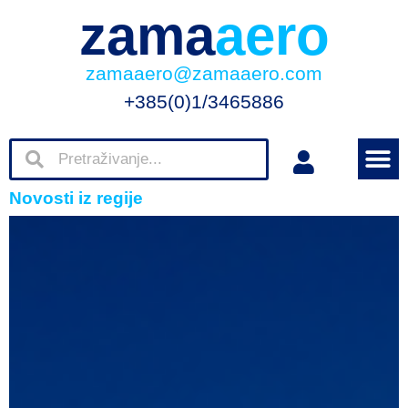
zama
aero
zamaaero@zamaaero.com
+385(0)1/3465886
Novosti iz regije