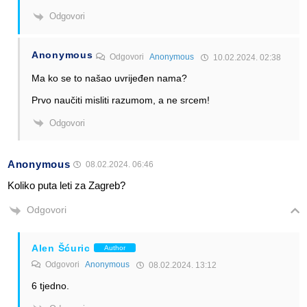
Odgovori
Anonymous
Odgovori
Anonymous
10.02.2024. 02:38
Ma ko se to našao uvrijeđen nama?
Prvo naučiti misliti razumom, a ne srcem!
Odgovori
Anonymous
08.02.2024. 06:46
Koliko puta leti za Zagreb?
Odgovori
Alen Šćuric
Author
Odgovori
Anonymous
08.02.2024. 13:12
6 tjedno.