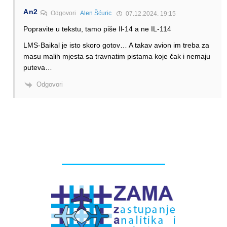
An2
Odgovori
Alen Šćuric
07.12.2024. 19:15
Popravite u tekstu, tamo piše Il-14 a ne IL-114
LMS-Baikal je isto skoro gotov… A takav avion im treba za
masu malih mjesta sa travnatim pistama koje čak i nemaju
puteva…
Odgovori