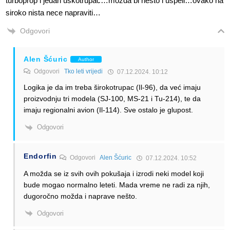
turboprop i jedan uskotrupac…mozda bi nesto i uspeli…ovako na
siroko nista nece napraviti…
Odgovori
Alen Šćuric
Author
Odgovori
Tko leti vrijedi
07.12.2024. 10:12
Logika je da im treba širokotrupac (Il-96), da već imaju
proizvodnju tri modela (SJ-100, MS-21 i Tu-214), te da
imaju regionalni avion (Il-114). Sve ostalo je glupost.
Odgovori
Endorfin
Odgovori
Alen Šćuric
07.12.2024. 10:52
A možda se iz svih ovih pokušaja i izrodi neki model koji
bude mogao normalno leteti. Mada vreme ne radi za njih,
dugoročno možda i naprave nešto.
Odgovori