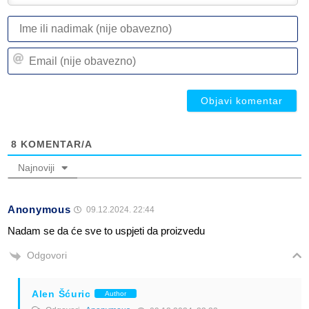
I
ili
n
Em
(n
(n
ob
ob
8
KOMENTAR/A
Najnoviji
Anonymous
09.12.2024. 22:44
Nadam se da će sve to uspjeti da proizvedu
Odgovori
Alen Šćuric
Author