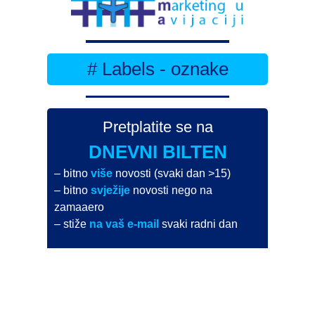
# Labels - oznake
Pretplatite se na
DNEVNI BILTEN
– bitno
više
novosti (svaki dan >15)
– bitno
svježije
novosti nego na
zamaaero
– stiže
na vaš e-mail
svaki radni dan
Na Dnevni bilten su pretplaćene najveće institucije
i zračne luke
Pročitajte više>