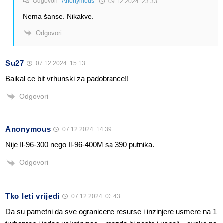
Odgovori
Anonymous
09.12.2024. 23:33
Nema šanse. Nikakve.
Odgovori
Su27
07.12.2024. 15:13
Baikal ce bit vrhunski za padobrance!!
Odgovori
Anonymous
07.12.2024. 14:39
Nije Il-96-300 nego Il-96-400M sa 390 putnika.
Odgovori
Tko leti vrijedi
07.12.2024. 03:43
Da su pametni da sve ogranicene resurse i inzinjere usmere na 1