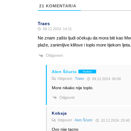
21
KOMENTAR/A
Traes
08.12.2024. 14:31
Ne znam zašto ljudi očekuju da mora biti kao Med
plaže, zanimljive klifove i toplo more tijekom ljeta.
Odgovori
Alen Šćuric
Author
Odgovori
Traes
09.12.2024. 00:06
More nikako nije toplo.
Odgovori
Kobaja
Odgovori
Alen Šćuric
10.12.2024. 20:40
Ovo nije tacno