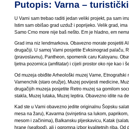
Putopis: Varna – turističk
U Varni sam trebao raditi jedan veliki projekt, pa sam i
Istim sam obišao grad uzduž i poprijeko. Velik grad, ima n
Samo Crno more nije baš nešto. Em je hladno, em nema 
Grad ima niz lendmarkova. Obavezno morate posjetiti Alad
drugačiji. U samoj Varni posjetite Evksinograd palaču,
(pravoslavnu), Pantheon, spomenik caru Kaloyanu. Obav
ljetna pozornica (amfitatar) i cijeli prostor oko nje kao i
Od muzeja obiđite Arheološki muzej Varne, Etnografski m
Varnenchik (staro oružje), Muzej povijesti medicine, Mu
drugačijih muzeja posjetite Retro muzej sa gomilom socrea
stakla, Muzej lutaka, Muzej leptira. Obavezno idite na del
Kad ste u Varni obavezno jedite originalnu Šopsku salat
mesa na žaru), Kavarma (svinjetina sa lukom, paprikom,
mesom i začinima), Balkansku pljeskavicu, Katak (salat
hrane (seafood), ali i ogromna izbor kvalitetnih riba. O