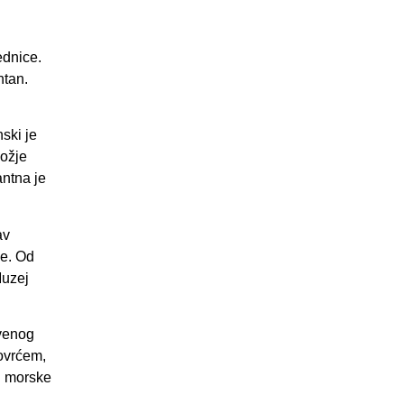
ednice.
ntan.
ski je
Božje
ntna je
av
ne. Od
Muzej
evenog
ovrćem,
d morske