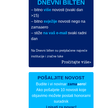
DNEVNI BILTEN
– bitno
više
novosti (svaki dan
>15)
– bitno
svježije
novosti nego na
zamaaero
– stiže
na vaš e-mail
svaki radni
dan
Na Dnevni bilten su pretplaćene najveće
institucije i zračne luke
Pročitajte više>
POŠALJITE NOVOST
Budite i vi novinar
zama
aero
!
Ako pošaljete 10 novosti koje
objavimo možete postati honorarni
suradnik
i pisati za novac!