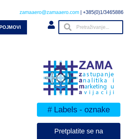
zamaaero@zamaaero.com
| +385(0)1/3465886
 POJMOVI
# Labels - oznake
Pretplatite se na