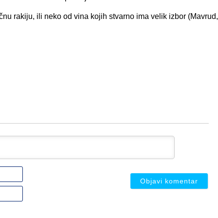
nu rakiju, ili neko od vina kojih stvarno ima velik izbor (Mavrud,
Ime
ili
nadimak
Email
(nije
(nije
obavezno)
obavezno)