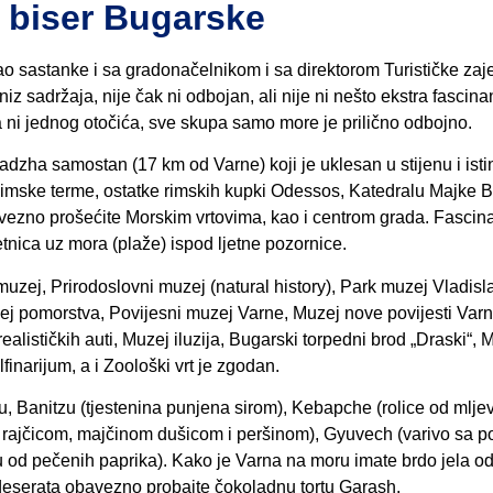
i biser Bugarske
mao sastanke i sa gradonačelnikom i sa direktorom Turističke zaj
iz sadržaja, nije čak ni odbojan, ali nije ni nešto ekstra fascina
ni jednog otočića, sve skupa samo more je prilično odbojno.
zha samostan (17 km od Varne) koji je uklesan u stijenu i istin
 Rimske terme, ostatke rimskih kupki Odessos, Katedralu Majke 
ezno prošećite Morskim vrtovima, kao i centrom grada. Fascina
 šetnica uz mora (plaže) ispod ljetne pozornice.
uzej, Prirodoslovni muzej (natural history), Park muzej Vladisl
zej pomorstva, Povijesni muzej Varne, Muzej nove povijesti Var
lističkih auti, Muzej iluzija, Bugarski torpedni brod „Draski“, 
finarijum, a i Zoološki vrt je zgodan.
u, Banitzu (tjestenina punjena sirom), Kebapche (rolice od mlj
 rajčicom, majčinom dušicom i peršinom), Gyuvech (varivo sa p
u od pečenih paprika). Kako je Varna na moru imate brdo jela o
d deserata obavezno probajte čokoladnu tortu Garash.