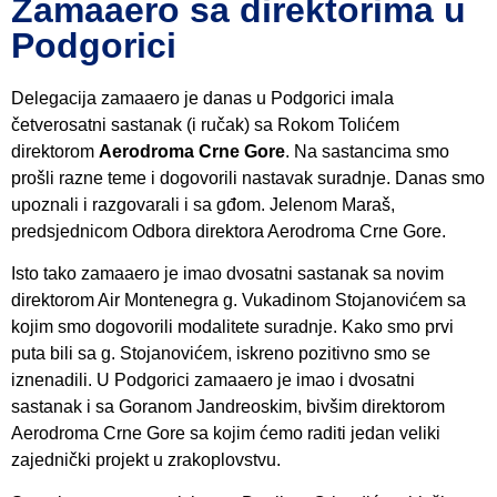
Zamaaero sa direktorima u
Podgorici
Delegacija zamaaero je danas u Podgorici imala
četverosatni sastanak (i ručak) sa Rokom Tolićem
direktorom
Aerodroma Crne Gore
. Na sastancima smo
prošli razne teme i dogovorili nastavak suradnje. Danas smo
upoznali i razgovarali i sa gđom. Jelenom Maraš,
predsjednicom Odbora direktora Aerodroma Crne Gore.
Isto tako zamaaero je imao dvosatni sastanak sa novim
direktorom Air Montenegra g. Vukadinom Stojanovićem sa
kojim smo dogovorili modalitete suradnje. Kako smo prvi
puta bili sa g. Stojanovićem, iskreno pozitivno smo se
iznenadili. U Podgorici zamaaero je imao i dvosatni
sastanak i sa Goranom Jandreoskim, bivšim direktorom
Aerodroma Crne Gore sa kojim ćemo raditi jedan veliki
zajednički projekt u zrakoplovstvu.