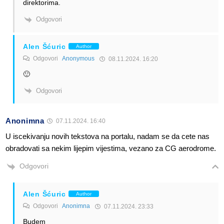
direktorima.
Odgovori
Alen Šćuric
Author
Odgovori
Anonymous
08.11.2024. 16:20
🙂
Odgovori
Anonimna
07.11.2024. 16:40
U iscekivanju novih tekstova na portalu, nadam se da cete nas
obradovati sa nekim lijepim vijestima, vezano za CG aerodrome.
Odgovori
Alen Šćuric
Author
Odgovori
Anonimna
07.11.2024. 23:33
Budem