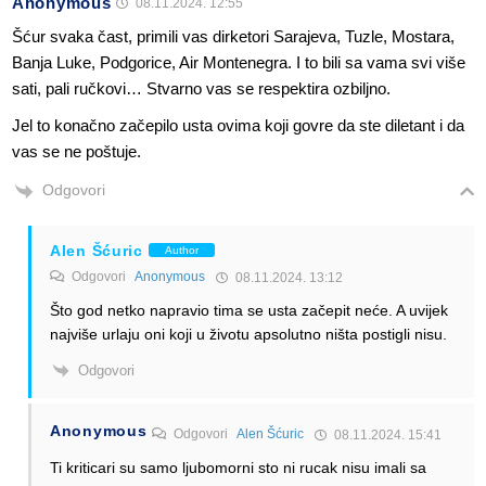
Anonymous
08.11.2024. 12:55
Šćur svaka čast, primili vas dirketori Sarajeva, Tuzle, Mostara,
Banja Luke, Podgorice, Air Montenegra. I to bili sa vama svi više
sati, pali ručkovi… Stvarno vas se respektira ozbiljno.
Jel to konačno začepilo usta ovima koji govre da ste diletant i da
vas se ne poštuje.
Odgovori
Alen Šćuric
Author
Odgovori
Anonymous
08.11.2024. 13:12
Što god netko napravio tima se usta začepit neće. A uvijek
najviše urlaju oni koji u životu apsolutno ništa postigli nisu.
Odgovori
Anonymous
Odgovori
Alen Šćuric
08.11.2024. 15:41
Ti kriticari su samo ljubomorni sto ni rucak nisu imali sa