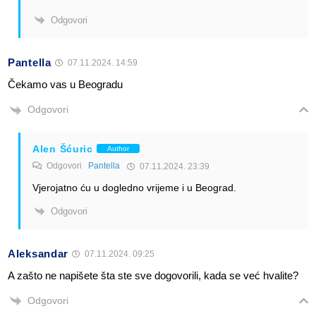
Odgovori
Pantella
07.11.2024. 14:59
Čekamo vas u Beogradu
Odgovori
Alen Šćuric
Author
Odgovori
Pantella
07.11.2024. 23:39
Vjerojatno ću u dogledno vrijeme i u Beograd.
Odgovori
Aleksandar
07.11.2024. 09:25
A zašto ne napišete šta ste sve dogovorili, kada se već hvalite?
Odgovori