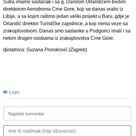
Sutra imamo sastanak i sa g. Danilom Orlandićem bivšim
direktorom Aerodroma Crne Gore, koji se danas vratio iz
Libije, a sa kojim radimo jedan veliki projekt u Baru, gdje je
Orlandić direktor Turističke zajednice, a koji nema veze sa
zrakoplovstvom. Danas smo sastanke u Podgorici imali i sa
nekim drugim osobama iz zrakoplovstva Crne Gore.
djelatnica: Suzana Proroković (Zagreb)
Login
I
ili