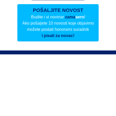
POŠALJITE NOVOST
Budite i vi novinar
zama
aero
!
Ako pošaljete 10 novosti koje objavimo
možete postati honorarni suradnik
i pisati za novac!
Info
Pretplata na dnevne biltene
Update
O nama
Kontakt
Impressum