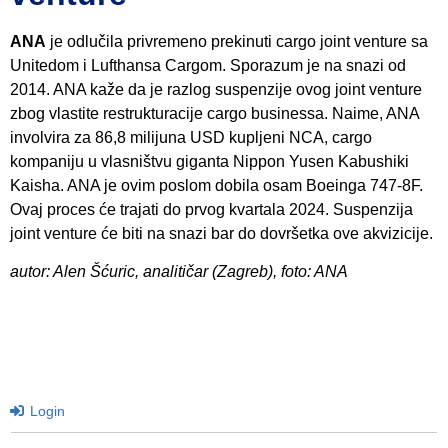
ANA
je odlučila privremeno prekinuti cargo joint venture sa
Unitedom i Lufthansa Cargom. Sporazum je na snazi od
2014. ANA kaže da je razlog suspenzije ovog joint venture
zbog vlastite restrukturacije cargo businessa. Naime, ANA
involvira za 86,8 milijuna USD kupljeni NCA, cargo
kompaniju u vlasništvu giganta Nippon Yusen Kabushiki
Kaisha. ANA je ovim poslom dobila osam Boeinga 747-8F.
Ovaj proces će trajati do prvog kvartala 2024. Suspenzija
joint venture će biti na snazi bar do dovršetka ove akvizicije.
autor: Alen Šćuric, analitičar (Zagreb), foto: ANA
Login