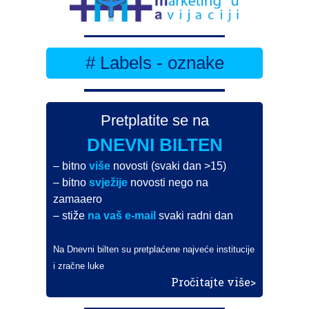
# Labels - oznake
Pretplatite se na
DNEVNI BILTEN
– bitno
više
novosti (svaki dan >15)
– bitno
svježije
novosti nego na
zamaaero
– stiže
na vaš e-mail
svaki radni dan
Na Dnevni bilten su pretplaćene najveće institucije
i zračne luke
Pročitajte više>