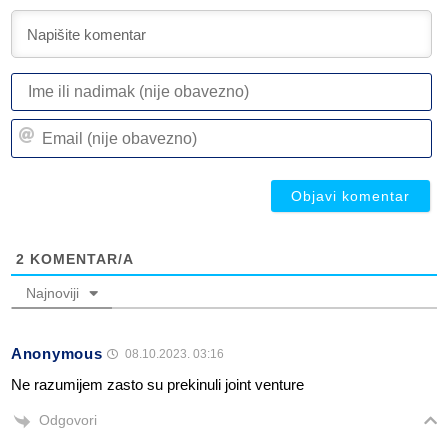
I
ili
n
Em
(n
(n
ob
ob
2
KOMENTAR/A
Najnoviji
Anonymous
08.10.2023. 03:16
Ne razumijem zasto su prekinuli joint venture
Odgovori