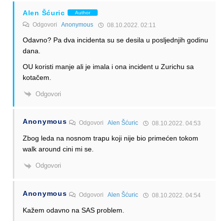
Alen Šćuric
Author
Odgovori
Anonymous
08.10.2022. 02:11
Odavno? Pa dva incidenta su se desila u posljednjih godinu
dana.
OU koristi manje ali je imala i ona incident u Zurichu sa
kotačem.
Odgovori
Anonymous
Odgovori
Alen Šćuric
08.10.2022. 04:53
Zbog leda na nosnom trapu koji nije bio primećen tokom
walk around cini mi se.
Odgovori
Anonymous
Odgovori
Alen Šćuric
08.10.2022. 04:54
Kažem odavno na SAS problem.