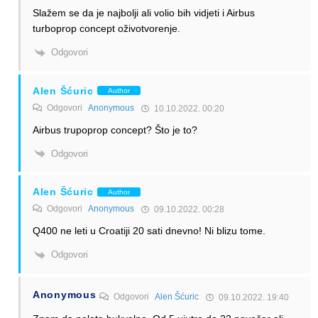
Slažem se da je najbolji ali volio bih vidjeti i Airbus
turboprop concept oživotvorenje.
Odgovori
Alen Šćuric
Author
Odgovori
Anonymous
10.10.2022. 00:20
Airbus trupoprop concept? Što je to?
Odgovori
Alen Šćuric
Author
Odgovori
Anonymous
09.10.2022. 00:28
Q400 ne leti u Croatiji 20 sati dnevno! Ni blizu tome.
Odgovori
Anonymous
Odgovori
Alen Šćuric
09.10.2022. 19:40