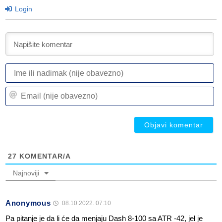
Login
I
ili
n
Em
(n
(n
ob
ob
27
KOMENTAR/A
Najnoviji
Anonymous
08.10.2022. 07:10
Pa pitanje je da li će da menjaju Dash 8-100 sa ATR -42, jel je