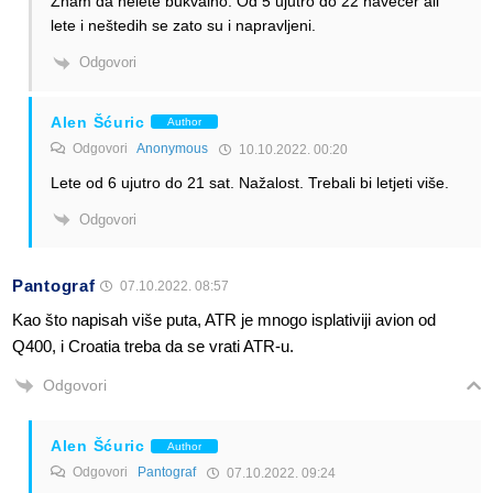
Znam da nelete bukvalno. Od 5 ujutro do 22 navečer ali
lete i neštedih se zato su i napravljeni.
Odgovori
Alen Šćuric
Author
Odgovori
Anonymous
10.10.2022. 00:20
Lete od 6 ujutro do 21 sat. Nažalost. Trebali bi letjeti više.
Odgovori
Pantograf
07.10.2022. 08:57
Kao što napisah više puta, ATR je mnogo isplativiji avion od
Q400, i Croatia treba da se vrati ATR-u.
Odgovori
Alen Šćuric
Author
Odgovori
Pantograf
07.10.2022. 09:24