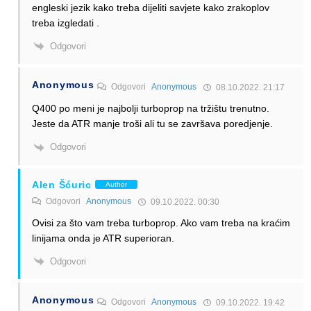
engleski jezik kako treba dijeliti savjete kako zrakoplov
treba izgledati .
Odgovori
Anonymous
Odgovori
Anonymous
08.10.2022. 21:17
Q400 po meni je najbolji turboprop na tržištu trenutno.
Jeste da ATR manje troši ali tu se završava poredjenje.
Odgovori
Alen Šćuric
Author
Odgovori
Anonymous
09.10.2022. 00:30
Ovisi za što vam treba turboprop. Ako vam treba na kraćim
linijama onda je ATR superioran.
Odgovori
Anonymous
Odgovori
Anonymous
09.10.2022. 19:42