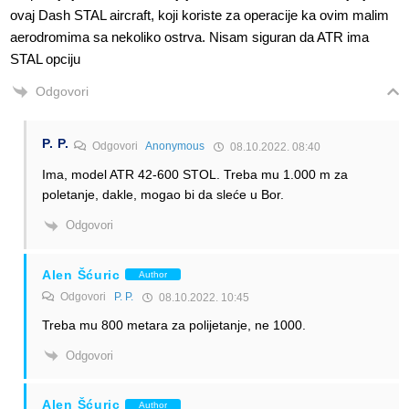
ovaj Dash STAL aircraft, koji koriste za operacije ka ovim malim
aerodromima sa nekoliko ostrva. Nisam siguran da ATR ima
STAL opciju
Odgovori
P. P.
Odgovori
Anonymous
08.10.2022. 08:40
Ima, model ATR 42-600 STOL. Treba mu 1.000 m za
poletanje, dakle, mogao bi da sleće u Bor.
Odgovori
Alen Šćuric
Author
Odgovori
P. P.
08.10.2022. 10:45
Treba mu 800 metara za polijetanje, ne 1000.
Odgovori
Alen Šćuric
Author