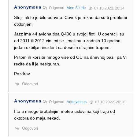
Anonymous
Odgovori
Alen Šćuric
07.10.2022. 20:14
Stoji, ali to je bilo odavno. Covek je rekao da su ti problemi
otklonjeni.
Jazz ima 44 aviona tipa Q400 u svojoj floti. U operaciji su
od 2011 ili 2012 cini mi se. Imali su u zadnjih 10 godina
jedan ozbiljan incident sa desnim strajnim trapom.
Pritom ih korsite mnogo vise od OU na dnevnoj bazi, pa Vi
recite da li je nesiguran.
Pozdrav
Odgovori
Anonymous
Odgovori
Anonymous
07.10.2022. 20:18
I to u mnogo brutalnijim meteo uslovima koji traju od
oktobra do maja nekad.
Odgovori