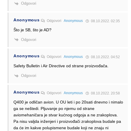
Odgovori
Anonymous
Odgovori
Anonymous
08.10.2022. 02:35
Što je SB, što je AD?
Odgovori
Anonymous
Odgovori
Anonymous
08.10.2022. 04:52
Safety Bulletin i Air Directive od strane proizvođača.
Odgovori
Anonymous
Odgovori
Anonymous
08.10.2022. 20:58
Q400 je odličan avion. U OU leti i po 20sati dnevno i nimalo
ga se neštedi. Pljuvanje po njemu od strane
aviomehaničara je stvar kućnog odgoja a ne zrakoplova.
Pa nisu valjda inženjeri i proizvođači zrakoplova budale pa
da će im kakve polupismene budale koji ne znaju ni