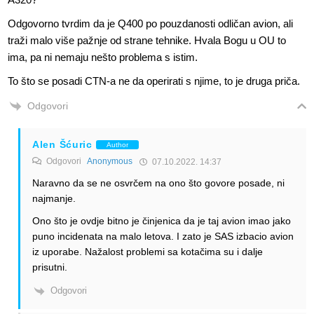
Odgovorno tvrdim da je Q400 po pouzdanosti odličan avion, ali
traži malo više pažnje od strane tehnike. Hvala Bogu u OU to
ima, pa ni nemaju nešto problema s istim.
To što se posadi CTN-a ne da operirati s njime, to je druga priča.
Odgovori
Alen Šćuric
Author
Odgovori
Anonymous
07.10.2022. 14:37
Naravno da se ne osvrčem na ono što govore posade, ni
najmanje.
Ono što je ovdje bitno je činjenica da je taj avion imao jako
puno incidenata na malo letova. I zato je SAS izbacio avion
iz uporabe. Nažalost problemi sa kotačima su i dalje
prisutni.
Odgovori