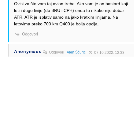
Ovisi za što vam taj avion treba. Ako vam je on bastard koji
leti i duge linije (do BRU i CPH) onda tu nikako nije dobar
ATR. ATR je isplativ samo na jako kratkim linijama. Na
letovima preko 700 km Q400 je bolja opcija.
Odgovori
Anonymous
Odgovori
Alen Šćuric
07.10.2022. 12:33
Slazem se
Odgovori
Alen Šćuric
Author
Odgovori
Anonymous
07.10.2022. 12:36
😉
Odgovori
Nebojsa
Odgovori
Alen Šćuric
09.10.2022. 20:44