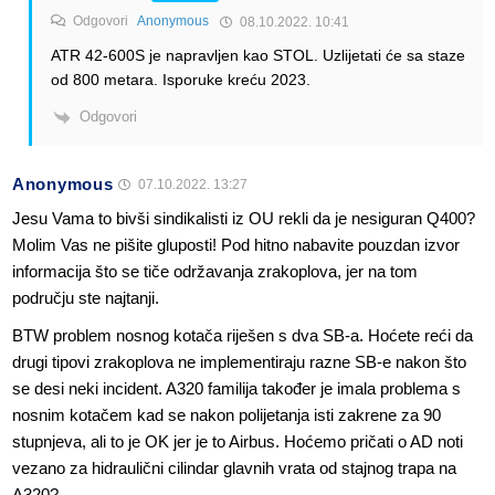
Odgovori
Anonymous
08.10.2022. 10:41
ATR 42-600S je napravljen kao STOL. Uzlijetati će sa staze
od 800 metara. Isporuke kreću 2023.
Odgovori
Anonymous
07.10.2022. 13:27
Jesu Vama to bivši sindikalisti iz OU rekli da je nesiguran Q400?
Molim Vas ne pišite gluposti! Pod hitno nabavite pouzdan izvor
informacija što se tiče održavanja zrakoplova, jer na tom
području ste najtanji.
BTW problem nosnog kotača riješen s dva SB-a. Hoćete reći da
drugi tipovi zrakoplova ne implementiraju razne SB-e nakon što
se desi neki incident. A320 familija također je imala problema s
nosnim kotačem kad se nakon polijetanja isti zakrene za 90
stupnjeva, ali to je OK jer je to Airbus. Hoćemo pričati o AD noti
vezano za hidraulični cilindar glavnih vrata od stajnog trapa na
A320?