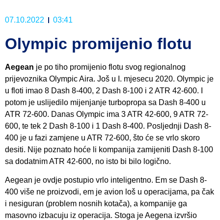
07.10.2022
03:41
Olympic promijenio flotu
Aegean
je po tiho promijenio flotu svog regionalnog
prijevoznika Olympic Aira. Još u I. mjesecu 2020. Olympic je
u floti imao 8 Dash 8-400, 2 Dash 8-100 i 2 ATR 42-600. I
potom je uslijedilo mijenjanje turbopropa sa Dash 8-400 u
ATR 72-600. Danas Olympic ima 3 ATR 42-600, 9 ATR 72-
600, te tek 2 Dash 8-100 i 1 Dash 8-400. Posljednji Dash 8-
400 je u fazi zamjene u ATR 72-600, što će se vrlo skoro
desiti. Nije poznato hoće li kompanija zamijeniti Dash 8-100
sa dodatnim ATR 42-600, no isto bi bilo logično.
Aegean je ovdje postupio vrlo inteligentno. Em se Dash 8-
400 više ne proizvodi, em je avion loš u operacijama, pa čak
i nesiguran (problem nosnih kotača), a kompanije ga
masovno izbacuju iz operacija. Stoga je Aegena izvršio