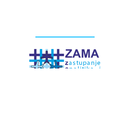
# Labels - oznake
Pretplatite se na