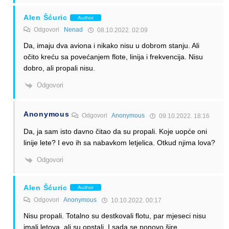
Alen Šćuric
Author
Odgovori
Nenad
08.10.2022. 02:09
Da, imaju dva aviona i nikako nisu u dobrom stanju. Ali
očito kreću sa povećanjem flote, linija i frekvencija. Nisu
dobro, ali propali nisu.
Odgovori
Anonymous
Odgovori
Anonymous
09.10.2022. 18:16
Da, ja sam isto davno čitao da su propali. Koje uopće oni
linije lete? I evo ih sa nabavkom letjelica. Otkud njima lova?
Odgovori
Alen Šćuric
Author
Odgovori
Anonymous
10.10.2022. 00:17
Nisu propali. Totalno su destkovali flotu, par mjeseci nisu
imali letova, ali su opstali. I sada se ponovo šire.