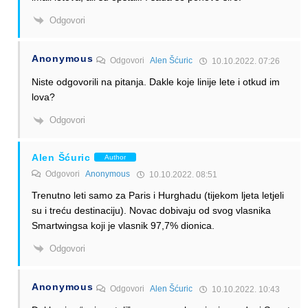
Odgovori
Anonymous
Odgovori
Alen Šćuric
10.10.2022. 07:26
Niste odgovorili na pitanja. Dakle koje linije lete i otkud im
lova?
Odgovori
Alen Šćuric
Author
Odgovori
Anonymous
10.10.2022. 08:51
Trenutno leti samo za Paris i Hurghadu (tijekom ljeta letjeli
su i treću destinaciju). Novac dobivaju od svog vlasnika
Smartwingsa koji je vlasnik 97,7% dionica.
Odgovori
Anonymous
Odgovori
Alen Šćuric
10.10.2022. 10:43