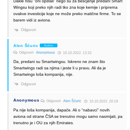
Dakle nisu “oni opstali” nego su za bescjenje predani Smart
Wingsu koji preko njih radi tko zna koje kemije i priprema
ovakve investicije koje ne može preko matične firme. To se
barem vidi iz aviona.
Odgovori
Alen Šćuric
Author
Odgovori
Anonymous
10.10.2022. 13:32
Da, predani su Smartwingsu. Iskreno ne znam što
Smartwings radi sa njima i jeste li u pravu. Ali da je
Smartwings loša kompanija, nije.
Odgovori
Anonymous
Odgovori
Alen Šćuric
10.10.2022. 20:19
Pa nije loša kompanija, dapače. Ali o “nabavci” novih
aviona od strane ČSA se trenutno mogu samo nasmijati, pa
trenutno je i OU za njih Emirates.