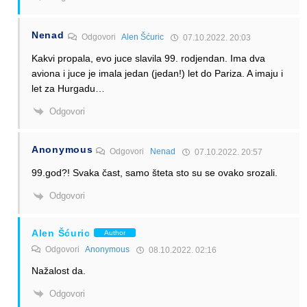
Nenad
Odgovori
Alen Šćuric
07.10.2022. 20:03
Kakvi propala, evo juce slavila 99. rodjendan. Ima dva
aviona i juce je imala jedan (jedan!) let do Pariza. A imaju i
let za Hurgadu…
Odgovori
Anonymous
Odgovori
Nenad
07.10.2022. 20:57
99.god?! Svaka čast, samo šteta sto su se ovako srozali.
Odgovori
Alen Šćuric
Author
Odgovori
Anonymous
08.10.2022. 02:16
Nažalost da.
Odgovori