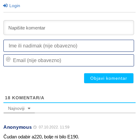
Login
I
ili
n
Em
(n
(n
ob
ob
18
KOMENTAR/A
Najnoviji
Anonymous
07.10.2022. 11:59
Čudan odabir a220, bolje ni bilo E190.