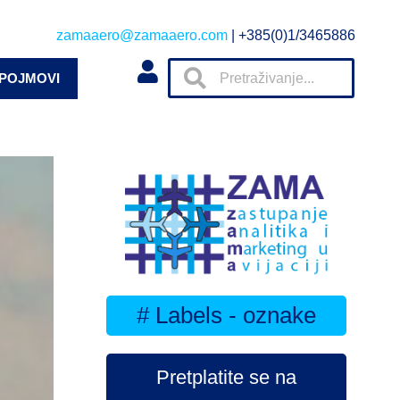
zamaaero@zamaaero.com
| +385(0)1/3465886
 POJMOVI
# Labels - oznake
Pretplatite se na