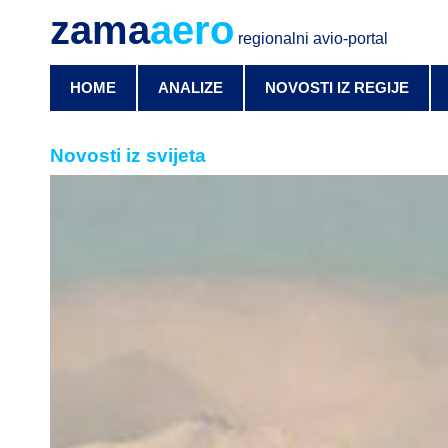
zama
aero
regionalni avio-portal
HOME
ANALIZE
NOVOSTI IZ REGIJE
Novosti iz svijeta