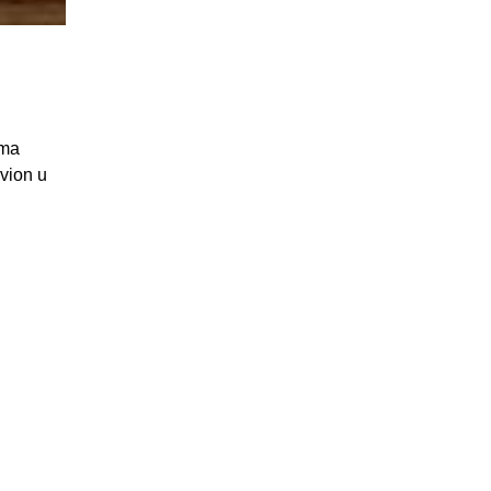
ima
vion u