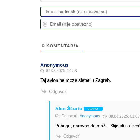
6
KOMENTAR/A
Anonymous
07.08.2025. 14:53
Taj avion ne moze sleteti u Zagreb.
Odgovori
Alen Šćuric
Author
Odgovori
Anonymous
08.08.2025. 03:03
Pobogu, naravno da može. Slijetali su i već
Odgovori