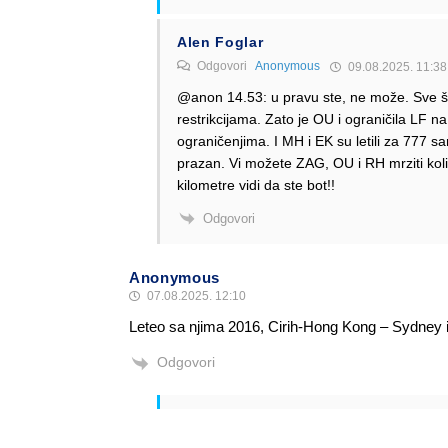
Alen Foglar
Odgovori
Anonymous
09.08.2025. 11:38
@anon 14.53: u pravu ste, ne može. Sve 
restrikcijama. Zato je OU i ograničila LF na
ograničenjima. I MH i EK su letili za 777 s
prazan. Vi možete ZAG, OU i RH mrziti kolik
kilometre vidi da ste bot!!
Odgovori
Anonymous
07.08.2025. 12:10
Leteo sa njima 2016, Cirih-Hong Kong – Sydney i 
Odgovori
Alen Šćuric
Author
Odgovori
Anonymous
07.08.2025. 12:23