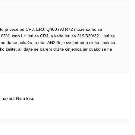
što je veće od CRJ, ERJ, Q400 i ATR72 može samo sa
 65%, zato LH leti sa CRJ, a kada leti sa 319/320/321, leti sa
amo da se pokažu, a eto i AN225 je svojedobno sletio i poletio
o želite, ali dajte se barem držite činjenica jer ovako se na
nazad. Nisu loši.