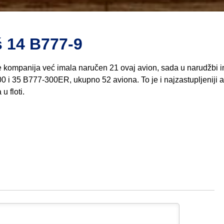
š 14 B777-9
e kompanija već imala naručen 21 ovaj avion, sada u narudžbi 
0 i 35 B777-300ER, ukupno 52 aviona. To je i najzastupljeniji a
u floti.