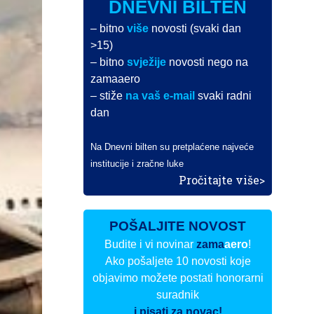
DNEVNI BILTEN
– bitno
više
novosti (svaki dan
>15)
– bitno
svježije
novosti nego na
zamaaero
– stiže
na vaš e-mail
svaki radni
dan
Na Dnevni bilten su pretplaćene najveće
institucije i zračne luke
Pročitajte više>
POŠALJITE NOVOST
Budite i vi novinar
zama
aero
!
Ako pošaljete 10 novosti koje
objavimo možete postati honorarni
suradnik
i pisati za novac!