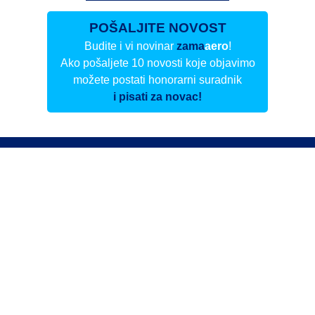
POŠALJITE NOVOST
Budite i vi novinar
zama
aero
!
Ako pošaljete 10 novosti koje objavimo
možete postati honorarni suradnik
i pisati za novac!
Info
Pretplata na dnevne biltene
Update
O nama
Kontakt
Impressum