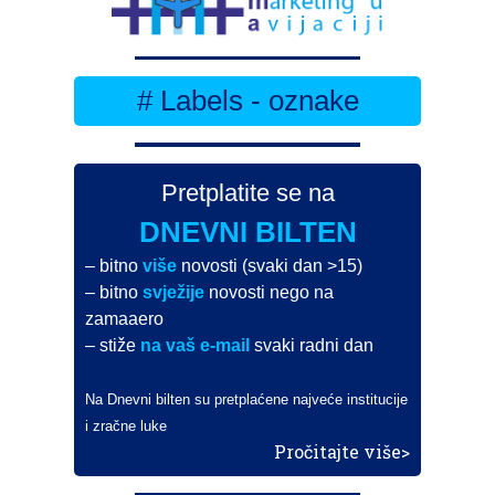
# Labels - oznake
Pretplatite se na
DNEVNI BILTEN
– bitno
više
novosti (svaki dan >15)
– bitno
svježije
novosti nego na
zamaaero
– stiže
na vaš e-mail
svaki radni dan
Na Dnevni bilten su pretplaćene najveće institucije
i zračne luke
Pročitajte više>