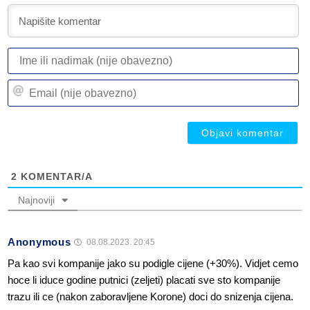
I
ili
n
Em
(n
(n
ob
ob
2
KOMENTAR/A
Najnoviji
Anonymous
08.08.2023. 20:45
Pa kao svi kompanije jako su podigle cijene (+30%). Vidjet cemo
hoce li iduce godine putnici (zeljeti) placati sve sto kompanije
trazu ili ce (nakon zaboravljene Korone) doci do snizenja cijena.