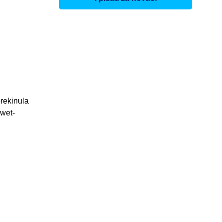
prekinula
 wet-