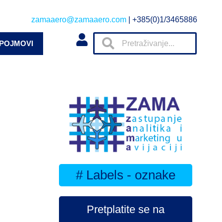
zamaaero@zamaaero.com
| +385(0)1/3465886
 POJMOVI
# Labels - oznake
Pretplatite se na