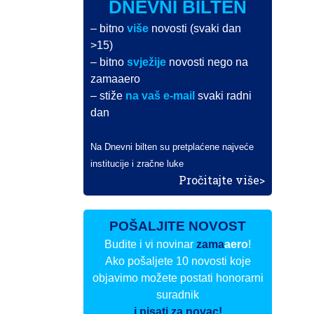
DNEVNI BILTEN
– bitno
više
novosti (svaki dan
>15)
– bitno
svježije
novosti nego na
zamaaero
– stiže
na vaš e-mail
svaki radni
dan
Na Dnevni bilten su pretplaćene najveće
institucije i zračne luke
Pročitajte više>
POŠALJITE NOVOST
Budite i vi novinar
zama
aero
!
Ako pošaljete 10 novosti koje
objavimo možete postati honorarni
suradnik
i pisati za novac!