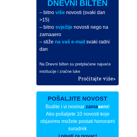
DNEVNI BILTEN
– bitno
više
novosti (svaki dan
>15)
– bitno
svježije
novosti nego na
zamaaero
– stiže
na vaš e-mail
svaki radni
dan
Na Dnevni bilten su pretplaćene najveće
institucije i zračne luke
Pročitajte više>
POŠALJITE NOVOST
Budite i vi novinar
zama
aero
!
Ako pošaljete 10 novosti koje
objavimo možete postati honorarni
suradnik
i pisati za novac!