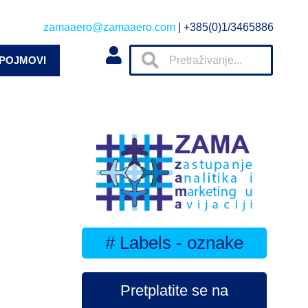
zamaaero@zamaaero.com
| +385(0)1/3465886
 POJMOVI
# Labels - oznake
Pretplatite se na