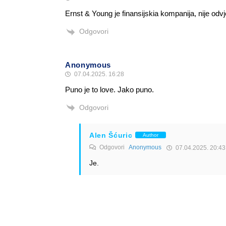
Ernst & Young je finansijskia kompanija, nije odv
Odgovori
Anonymous
07.04.2025. 16:28
Puno je to love. Jako puno.
Odgovori
Alen Šćuric
Author
Odgovori
Anonymous
07.04.2025. 20:43
Je.
Odgovori