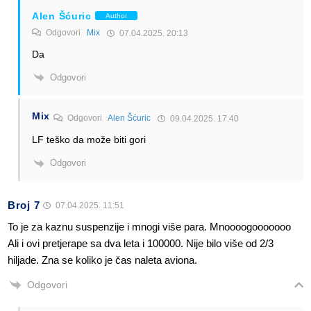
Alen Šćuric
Author
Odgovori
Mix
07.04.2025. 20:13
Da
Odgovori
Mix
Odgovori
Alen Šćuric
09.04.2025. 17:40
LF teško da može biti gori
Odgovori
Broj 7
07.04.2025. 11:51
To je za kaznu suspenzije i mnogi više para. Mnoooogooooooo
Ali i ovi pretjerape sa dva leta i 100000. Nije bilo više od 2/3
hiljade. Zna se koliko je čas naleta aviona.
Odgovori