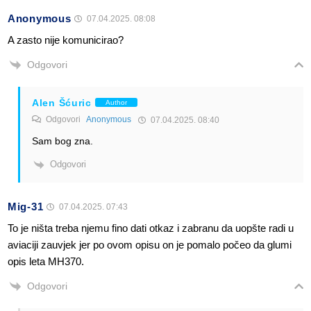
Anonymous
07.04.2025. 08:08
A zasto nije komunicirao?
Odgovori
Alen Šćuric
Author
Odgovori
Anonymous
07.04.2025. 08:40
Sam bog zna.
Odgovori
Mig-31
07.04.2025. 07:43
To je ništa treba njemu fino dati otkaz i zabranu da uopšte radi u
aviaciji zauvjek jer po ovom opisu on je pomalo počeo da glumi
opis leta MH370.
Odgovori