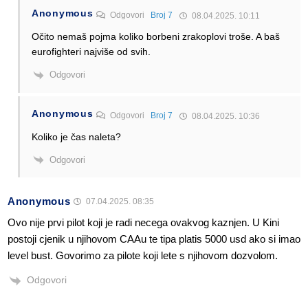
Anonymous
Odgovori
Broj 7
08.04.2025. 10:11
Očito nemaš pojma koliko borbeni zrakoplovi troše. A baš
eurofighteri najviše od svih.
Odgovori
Anonymous
Odgovori
Broj 7
08.04.2025. 10:36
Koliko je čas naleta?
Odgovori
Anonymous
07.04.2025. 08:35
Ovo nije prvi pilot koji je radi necega ovakvog kaznjen. U Kini
postoji cjenik u njihovom CAAu te tipa platis 5000 usd ako si imao
level bust. Govorimo za pilote koji lete s njihovom dozvolom.
Odgovori