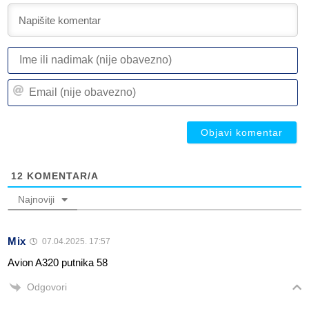
I
ili
n
Em
(n
(n
ob
ob
12
KOMENTAR/A
Najnoviji
Mix
07.04.2025. 17:57
Avion A320 putnika 58
Odgovori