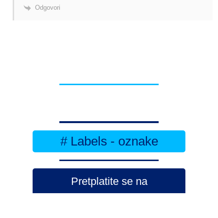
Odgovori
# Labels - oznake
Pretplatite se na
DNEVNI BILTEN
– bitno
više
novosti (svaki dan >15)