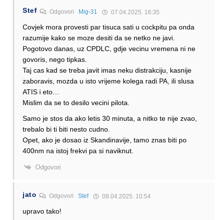
Stef
Odgovori
Mig-31
07.04.2025. 16:35
Covjek mora provesti par tisuca sati u cockpitu pa onda
razumije kako se moze desiti da se netko ne javi.
Pogotovo danas, uz CPDLC, gdje vecinu vremena ni ne
govoris, nego tipkas.
Taj cas kad se treba javit imas neku distrakciju, kasnije
zaboravis, mozda u isto vrijeme kolega radi PA, ili slusa
ATIS i eto…
Mislim da se to desilo vecini pilota.
Samo je stos da ako letis 30 minuta, a nitko te nije zvao,
trebalo bi ti biti nesto cudno.
Opet, ako je dosao iz Skandinavije, tamo znas biti po
400nm na istoj frekvi pa si naviknut.
Odgovori
jato
Odgovori
Stef
09.04.2025. 10:54
upravo tako!