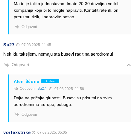
Ma to je toliko jednostavno. Imate 20-30 dovoljno velikih
kompanija koje bi to mogle napraviti. Kontaktirate ih, oni
preuzmu rizik, i napravite posao.
Odgovori
Su27
07.03.2025. 11:45
Nek idu taksijem, nemaju sta busevi radit na aerodromu!
Odgovori
Alen Šćuric
Author
Odgovori
Su27
07.03.2025. 11:58
Dajte ne pričajte gluposti. Busevi su prisutni na svim
aerodromima Europe, pobogu.
Odgovori
vortexstrike
07.03.2025. 05:05