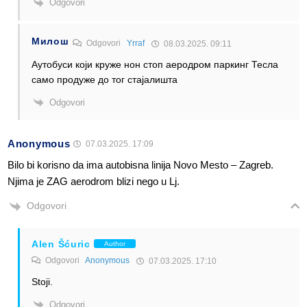
Odgovori
Милош
Odgovori
Yrraf
08.03.2025. 09:11
Аутобуси који круже нон стоп аеродром паркинг Тесла
само продуже до тог стајалишта
Odgovori
Anonymous
07.03.2025. 17:09
Bilo bi korisno da ima autobisna linija Novo Mesto – Zagreb.
Njima je ZAG aerodrom blizi nego u Lj.
Odgovori
Alen Šćuric
Author
Odgovori
Anonymous
07.03.2025. 17:10
Stoji.
Odgovori