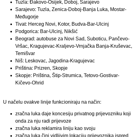
Tuzla: Đakovo-Osijek, Doboj, Sarajevo
Sarajevo: Tuzla, Zenica-Doboj-Banja Luka, Mostar-
Međugorje
Tivat: Herceg Novi, Kotor, Budva-Bar-Ulcinj
Podgorica: Bar-Ulcinj, Nikšić
Beograd: autobuse za Novi Sad, Suboticu, Pančevo-
Vršac, Kragujevac-Kraljevo-Vrnjačka Banja-Kruševac,
Temišvar
Niš: Leskovac, Jagodina-Kragujevac
Priština: Prizren, Skopje
Skopje: Priština, Štip-Strumica, Tetovo-Gostivar-
Kičevo-Ohrid
U načelu ovakve linije funkcioniraju na način:
zračna luka daje koncesiju privatnog prijevozniku koji
onda za nju radi prijevoze
zračna luka reklamira liniju kao svoju
zračna luka čini vidljivim lokaciju prijevoznika ispred