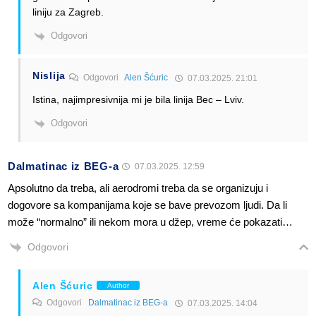
liniju za Zagreb.
Odgovori
Nislija
Odgovori
Alen Šćuric
07.03.2025. 21:01
Istina, najimpresivnija mi je bila linija Bec – Lviv.
Odgovori
Dalmatinac iz BEG-a
07.03.2025. 12:59
Apsolutno da treba, ali aerodromi treba da se organizuju i
dogovore sa kompanijama koje se bave prevozom ljudi. Da li
može “normalno” ili nekom mora u džep, vreme će pokazati…
Odgovori
Alen Šćuric
Author
Odgovori
Dalmatinac iz BEG-a
07.03.2025. 14:04