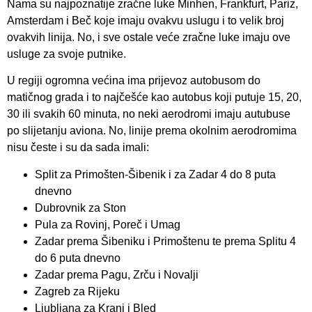
Nama su najpoznatije zračne luke Minhen, Frankfurt, Pariz,
Amsterdam i Beč koje imaju ovakvu uslugu i to velik broj
ovakvih linija. No, i sve ostale veće zračne luke imaju ove
usluge za svoje putnike.
U regiji ogromna većina ima prijevoz autobusom do
matičnog grada i to najčešće kao autobus koji putuje 15, 20,
30 ili svakih 60 minuta, no neki aerodromi imaju autubuse
po slijetanju aviona. No, linije prema okolnim aerodromima
nisu česte i su da sada imali:
Split za Primošten-Šibenik i za Zadar 4 do 8 puta
dnevno
Dubrovnik za Ston
Pula za Rovinj, Poreč i Umag
Zadar prema Šibeniku i Primoštenu te prema Splitu 4
do 6 puta dnevno
Zadar prema Pagu, Zrču i Novalji
Zagreb za Rijeku
Ljubljana za Kranj i Bled