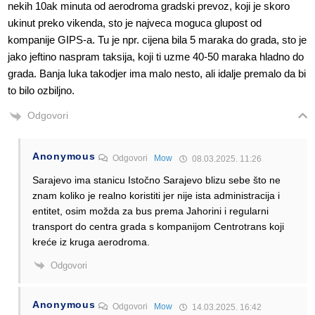
nekih 10ak minuta od aerodroma gradski prevoz, koji je skoro
ukinut preko vikenda, sto je najveca moguca glupost od
kompanije GIPS-a. Tu je npr. cijena bila 5 maraka do grada, sto je
jako jeftino naspram taksija, koji ti uzme 40-50 maraka hladno do
grada. Banja luka takodjer ima malo nesto, ali idalje premalo da bi
to bilo ozbiljno.
Odgovori
Anonymous
Odgovori
Mow
08.03.2025. 11:26
Sarajevo ima stanicu Istočno Sarajevo blizu sebe što ne
znam koliko je realno koristiti jer nije ista administracija i
entitet, osim možda za bus prema Jahorini i regularni
transport do centra grada s kompanijom Centrotrans koji
kreće iz kruga aerodroma.
Odgovori
Anonymous
Odgovori
Mow
14.03.2025. 16:42