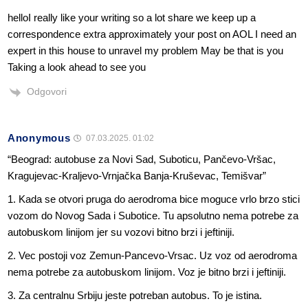
helloI really like your writing so a lot share we keep up a
correspondence extra approximately your post on AOL I need an
expert in this house to unravel my problem May be that is you
Taking a look ahead to see you
Odgovori
Anonymous
07.03.2025. 01:02
“Beograd: autobuse za Novi Sad, Suboticu, Pančevo-Vršac,
Kragujevac-Kraljevo-Vrnjačka Banja-Kruševac, Temišvar”
1. Kada se otvori pruga do aerodroma bice moguce vrlo brzo stici
vozom do Novog Sada i Subotice. Tu apsolutno nema potrebe za
autobuskom linijom jer su vozovi bitno brzi i jeftiniji.
2. Vec postoji voz Zemun-Pancevo-Vrsac. Uz voz od aerodroma
nema potrebe za autobuskom linijom. Voz je bitno brzi i jeftiniji.
3. Za centralnu Srbiju jeste potreban autobus. To je istina.