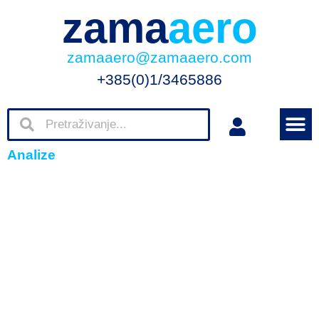
zama
aero
zamaaero@zamaaero.com
+385(0)1/3465886
Analize