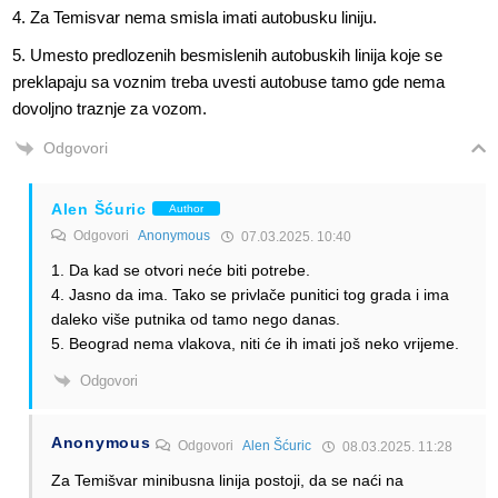
4. Za Temisvar nema smisla imati autobusku liniju.
5. Umesto predlozenih besmislenih autobuskih linija koje se
preklapaju sa voznim treba uvesti autobuse tamo gde nema
dovoljno traznje za vozom.
Odgovori
Alen Šćuric
Author
Odgovori
Anonymous
07.03.2025. 10:40
1. Da kad se otvori neće biti potrebe.
4. Jasno da ima. Tako se privlače punitici tog grada i ima
daleko više putnika od tamo nego danas.
5. Beograd nema vlakova, niti će ih imati još neko vrijeme.
Odgovori
Anonymous
Odgovori
Alen Šćuric
08.03.2025. 11:28
Za Temišvar minibusna linija postoji, da se naći na