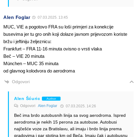
Alen Foglar
07.03.2025. 13:45
MUC, VIE a pogotovo FRA su loši primjeri za konekcije
busevima jer tu gro onih koji dolaze javnom prijevozom koriste
bržu i jeftiniju željeznicu:
Frankfurt – FRA 11-16 minuta ovisno o vrsti vlaka
Beč – VIE 20 minuta
München – MUC 35 minuta
od glavnog kolodvora do aerodroma
Odgovori
Alen Šćuric
Author
Odgovori
Alen Foglar
07.03.2025. 14:26
Beč ima brdo autobusnih linija sa svog aerodroma. Ispred
aerodroma je nekih 15 perona za autobuse. Autobusi
najčešće voze za Bratislavu, ali imaju i brdo linija prema
gradovima i par stotina km od Beča. Imaju čak i autobusnu