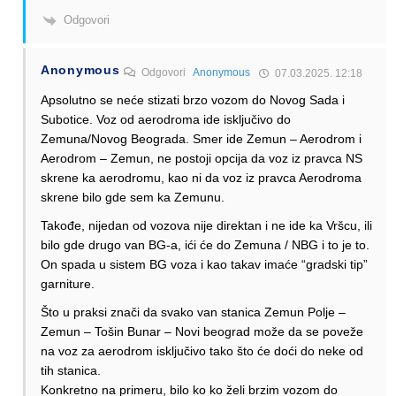
Odgovori
Anonymous
Odgovori
Anonymous
07.03.2025. 12:18
Apsolutno se neće stizati brzo vozom do Novog Sada i
Subotice. Voz od aerodroma ide isključivo do
Zemuna/Novog Beograda. Smer ide Zemun – Aerodrom i
Aerodrom – Zemun, ne postoji opcija da voz iz pravca NS
skrene ka aerodromu, kao ni da voz iz pravca Aerodroma
skrene bilo gde sem ka Zemunu.
Takođe, nijedan od vozova nije direktan i ne ide ka Vršcu, ili
bilo gde drugo van BG-a, ići će do Zemuna / NBG i to je to.
On spada u sistem BG voza i kao takav imaće “gradski tip”
garniture.
Što u praksi znači da svako van stanica Zemun Polje –
Zemun – Tošin Bunar – Novi beograd može da se poveže
na voz za aerodrom isključivo tako što će doći do neke od
tih stanica.
Konkretno na primeru, bilo ko ko želi brzim vozom do