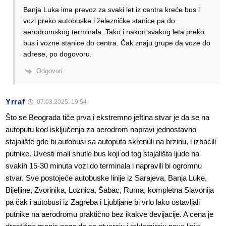
Banja Luka ima prevoz za svaki let iz centra kreće bus i
vozi preko autobuske i železničke stanice pa do
aerodromskog terminala. Tako i nakon svakog leta preko
bus i vozne stanice do centra. Čak znaju grupe da voze do
adrese, po dogovoru.
Odgovori
Yrraf
07.03.2025. 19:54
Što se Beograda tiče prva i ekstremno jeftina stvar je da se na
autoputu kod isključenja za aerodrom napravi jednostavno
stajalište gde bi autobusi sa autoputa skrenuli na brzinu, i izbacili
putnike. Uvesti mali shutle bus koji od tog stajališta ljude na
svakih 15-30 minuta vozi do terminala i napravili bi ogromnu
stvar. Sve postojeće autobuske linije iz Sarajeva, Banja Luke,
Bijeljine, Zvorinika, Loznica, Šabac, Ruma, kompletna Slavonija
pa čak i autobusi iz Zagreba i Ljubljane bi vrlo lako ostavljali
putnike na aerodromu praktično bez ikakve devijacije. A cena je