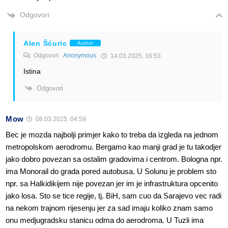
Odgovori
Alen Šćuric
Author
Odgovori
Anonymous
14.03.2025. 16:53
Istina
Odgovori
Mow
08.03.2025. 04:59
Bec je mozda najbolji primjer kako to treba da izgleda na jednom
metropolskom aerodromu. Bergamo kao manji grad je tu takodjer
jako dobro povezan sa ostalim gradovima i centrom. Bologna npr.
ima Monorail do grada pored autobusa. U Solunu je problem sto
npr. sa Halkidikijem nije povezan jer im je infrastruktura opcenito
jako losa. Sto se tice regije, tj. BiH, sam cuo da Sarajevo vec radi
na nekom trajnom rijesenju jer za sad imaju koliko znam samo
onu medjugradsku stanicu odma do aerodroma. U Tuzli ima