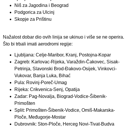
Niš za Jagodina i Beograd
Podgorica za Ulcinj
Skopje za Prištinu
Nažalost dobar dio ovih linija se ukinuo i više se ne operira.
Što bi trbali imati aerodromi regije:
Ljubljana: Celje-Maribor, Kranj, Postojna-Kopar
Zagreb: Karlovac-Rijeka, Varaždin-Čakovec, Sisak-
Petrinja, Slavonski Brod-Đakovo-Osijek, Vinkovci-
Vukovar, Banja Luka, Bihać
Pula: Rovinj-Poreč-Umag
Rijeka: Crikvenica-Senj, Opatija
Zadar: Pag-Novalja, Biograd-Vodice-Šibenik-
Primošten
Split: Primošten-Šibenik-Vodice, Omiš-Makarska-
Ploče, Međugorje-Mostar
Dubrovnik: Ston-Ploče, Herceg Novi-Tivat-Budva