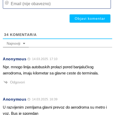
Em
(n
(n
ob
ob
34
KOMENTAR/A
Najnoviji
Anonymous
14.03.2025. 17:10
Npr. mnogo linija autobuskih prolazi pored banjalučkog
aerodroma, imaju kilometar sa glavne ceste do terminala.
Odgovori
Anonymous
14.03.2025. 16:39
U razvijenim zemljama glavni prevoz do aerodroma su metro i
voz. Bus je sporedan