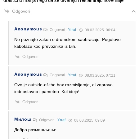
drastično manja nego da se otvaraju i reklamiraju nove linije
Odgovori
Anonymous
Odgovori
Yrraf
08.03.2025. 06:04
Ne poznajte zakon o drumskom saobracaju. Pogotovo
kabotazu kod prevoznika iz Bih.
Odgovori
Anonymous
Odgovori
Yrraf
08.03.2025. 07:21
Ovo je outside-of-the box razmisljamje, al zapravo
iednostavno i pametno. Kul ideja!
Odgovori
Милош
Odgovori
Yrraf
08.03.2025. 09:09
Добро размишљање