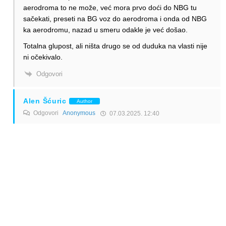
aerodroma to ne može, već mora prvo doći do NBG tu
sačekati, preseti na BG voz do aerodroma i onda od NBG
ka aerodromu, nazad u smeru odakle je već došao.
Totalna glupost, ali ništa drugo se od duduka na vlasti nije
ni očekivalo.
Odgovori
Alen Šćuric
Author
Odgovori
Anonymous
07.03.2025. 12:40
Da tako je. No, opcija će postojati. A onda je upitno imati
autobusnu liniju.
Odgovori
Anonymous
Odgovori
Anonymous
07.03.2025. 15:34
Sta je problem doci vozom od Novog Sada do stanice
Zemun Polje i presesti na voz za aerodrom? Sasvim
normalna stvar svuda u svetu.