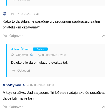
😉...
07.03.2023. 17:31
Kako to da Srbija ne sarađuje u vazdušnom saobračaju sa tim
prijateljskim državama?
Odgovori
Alen Šćuric
Author
Odgovori
😉...
08.03.2023. 02:50
Daleko bilo da oni ulaze u ovakav tal.
Odgovori
Anonymous
07.03.2023. 13:53
A koje društvo. Jad sa jadom. Tri loše se nadaju ako će surađivati
da će biti manje loši.
Odgovori