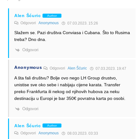
Alen Šćuric
Author
Odgovori
Anonymous
07.03.2023. 15:26
Slažem se. Pazi društva Conviasa i Cubana. Što to Rusima
treba? Dno dna.
Odgovori
Anonymous
Odgovori
Alen Šćuric
07.03.2023. 19:47
A šta fali društvu? Bolje ovo nego LH Group drustvo,
unistise sve oko sebe i nabijaju cijene karata. Transfer
preko Frankfurta ili nekog od njihovih hubova za neku
destinaciju u Europi je bar 350€ povratna karta po osobi.
Odgovori
Alen Šćuric
Author
Odgovori
Anonymous
08.03.2023. 03:33