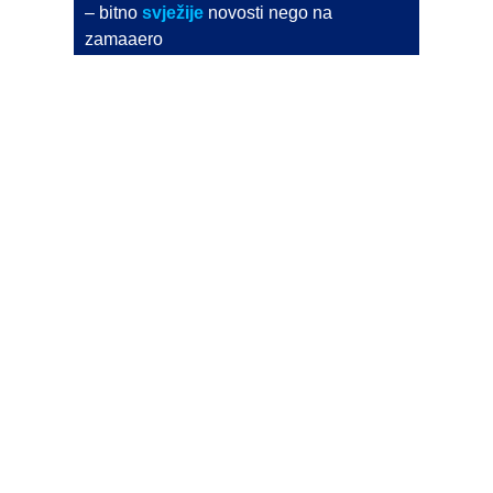
– bitno
svježije
novosti nego na
zamaaero
– stiže
na vaš e-mail
svaki radni dan
Na Dnevni bilten su pretplaćene najveće institucije
i zračne luke
Pročitajte više>
POŠALJITE NOVOST
Budite i vi novinar
zama
aero
!
Ako pošaljete 10 novosti koje objavimo
možete postati honorarni suradnik
i pisati za novac!
Info