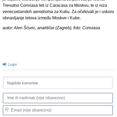
Trenutno Conviasa leti iz Caracasa za Moskvu, te iz niza
venecuelanskih aerodroma za Kubu. Za očekivati je i uskoro
obnavljanje letova između Moskve i Kube.
autor: Alen Šćuric, analitičar (Zagreb), foto: Conviasa
Login
I
ili
n
Em
(n
(n
ob
ob