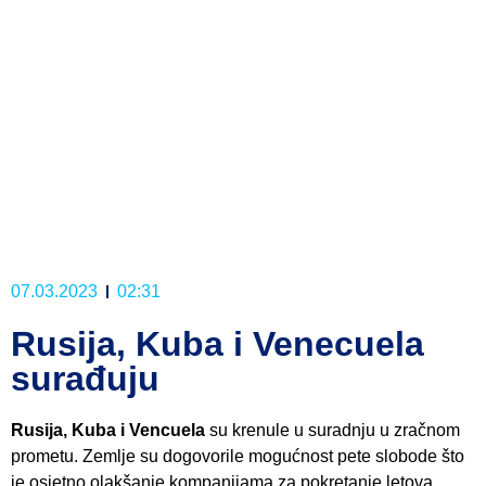
07.03.2023
02:31
Rusija, Kuba i Venecuela
surađuju
Rusija, Kuba i Vencuela
su krenule u suradnju u zračnom
prometu. Zemlje su dogovorile mogućnost pete slobode što
je osjetno olakšanje kompanijama za pokretanje letova.