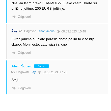
Nije. Ja letim preko FRA/MUC/VIE jako često i karte su
prilično jeftine. 200 EUR ili jeftinije.
Odgovori
Jay
Odgovori
Anonymous
08.03.2023. 15:48
Evropljanima su plate porasle dosta pa im to vise nije
skupo. Meni jeste, zato wizz i slicno
Odgovori
Alen Šćuric
Author
Odgovori
Jay
08.03.2023. 17:25
Stoji.
Odgovori