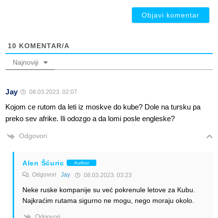
10
KOMENTAR/A
Najnoviji
Jay
08.03.2023. 02:07
Kojom ce rutom da leti iz moskve do kube? Dole na tursku pa
preko sev afrike. Ili odozgo a da lomi posle engleske?
Odgovori
Alen Šćuric
Author
Odgovori
Jay
08.03.2023. 03:23
Neke ruske kompanije su već pokrenule letove za Kubu.
Najkraćim rutama sigurno ne mogu, nego moraju okolo.
Odgovori