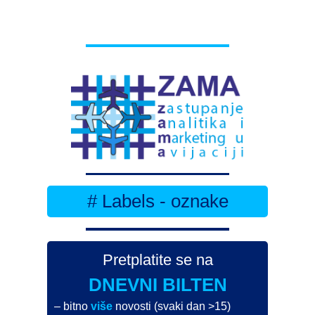
# Labels - oznake
Pretplatite se na
DNEVNI BILTEN
– bitno
više
novosti (svaki dan >15)