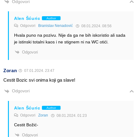
Odgovori
Alen Šćuric
Author
Odgovori
Branislav Nenadović
08.01.2024. 08:56
Hvala puno na pozivu. Nije da ga ne bih iskoristio ali sada
je istinski totalni kaos i ne stignem ni na WC otići.
Odgovori
Zoran
07.01.2024. 23:47
Cestit Bozic svi onima koji ga slave!
Odgovori
Alen Šćuric
Author
Odgovori
Zoran
08.01.2024. 01:23
Cestit Božić-
Odgovori