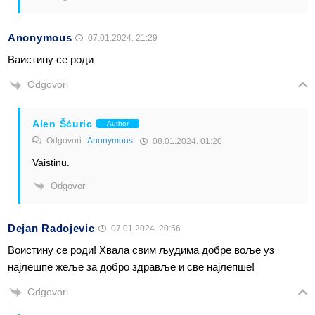
Anonymous
07.01.2024. 21:29
Ваистину се роди
Odgovori
Alen Šćuric
Author
Odgovori
Anonymous
08.01.2024. 01:20
Vaistinu.
Odgovori
Dejan Radojevic
07.01.2024. 20:56
Воистину се роди! Хвала свим људима добре воље уз
најлешпе жеље за добро здравље и све најлепше!
Odgovori