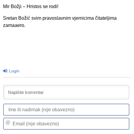
Mir Božji – Hristos se rodi!
Sretan Božić svim pravoslavnim vjernicima čitateljima
zamaaero.
Login
I
ili
n
Em
(n
(n
ob
ob