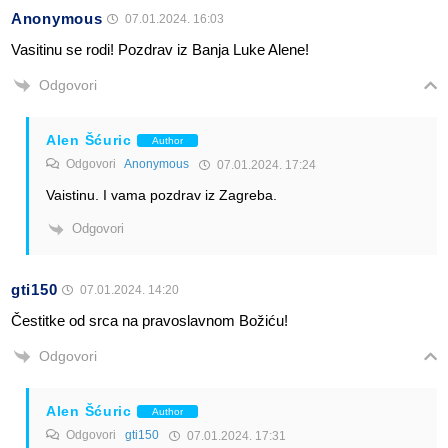
Anonymous
07.01.2024. 16:03
Vasitinu se rodi! Pozdrav iz Banja Luke Alene!
Odgovori
Alen Šćuric
Author
Odgovori
Anonymous
07.01.2024. 17:24
Vaistinu. I vama pozdrav iz Zagreba.
Odgovori
gti150
07.01.2024. 14:20
Čestitke od srca na pravoslavnom Božiću!
Odgovori
Alen Šćuric
Author
Odgovori
gti150
07.01.2024. 17:31