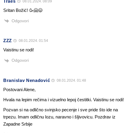
Traes
08.01.2024. 08:09
Sritan Božić! 🥳🤗😃
Odgovori
ZZZ
08.01.2024. 01:54
Vaistinu se rodi!
Odgovori
Branislav Nenadović
08.01.2024. 01:48
Postovani Alene,
Hvala na lepim rečima i vizuelno lepoj čestitki. Vaistinu se rodi!
Pozvan si na odlično svinjsko pecenje i sve pride što ide na
trpezu. Imam odličnu lozu, naravno i šljivovicu. Pozdrav iz
Zapadne Srbije