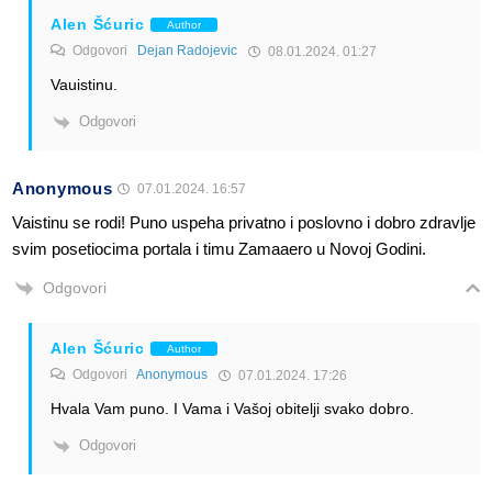
Alen Šćuric
Author
Odgovori
Dejan Radojevic
08.01.2024. 01:27
Vauistinu.
Odgovori
Anonymous
07.01.2024. 16:57
Vaistinu se rodi! Puno uspeha privatno i poslovno i dobro zdravlje
svim posetiocima portala i timu Zamaaero u Novoj Godini.
Odgovori
Alen Šćuric
Author
Odgovori
Anonymous
07.01.2024. 17:26
Hvala Vam puno. I Vama i Vašoj obitelji svako dobro.
Odgovori