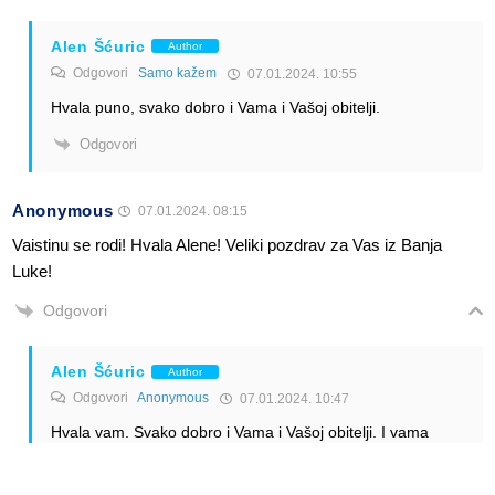
Alen Šćuric
Author
Odgovori
Samo kažem
07.01.2024. 10:55
Hvala puno, svako dobro i Vama i Vašoj obitelji.
Odgovori
Anonymous
07.01.2024. 08:15
Vaistinu se rodi! Hvala Alene! Veliki pozdrav za Vas iz Banja
Luke!
Odgovori
Alen Šćuric
Author
Odgovori
Anonymous
07.01.2024. 10:47
Hvala vam. Svako dobro i Vama i Vašoj obitelji. I vama
pozdrav iz Zagreba.
Odgovori