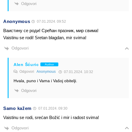
Odgovori
Anonymous
07.01.2024. 09:52
Ваистину се роди! Срећан празник, мир свима!
Vaistinu se rodi! Sretan blagdan, mir svima!
Odgovori
Alen Šćuric
Author
Odgovori
Anonymous
07.01.2024. 10:32
Hvala, puno i Vama i Vašoj obitelji.
Odgovori
Samo kažem
07.01.2024. 09:30
Vaistinu se rodi, srećan Božić i mir i radost svima!
Odgovori