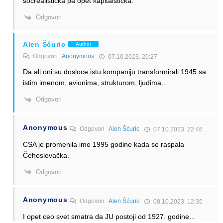
socrealisticka pa opet kapitalsticka.
Odgovori
Alen Šćuric
Author
Odgovori
Anonymous
07.10.2023. 20:27
Da ali oni su dosloce istu kompaniju transformirali 1945 sa
istim imenom, avionima, strukturom, ljudima…
Odgovori
Anonymous
Odgovori
Alen Šćuric
07.10.2023. 22:46
CSA je promenila ime 1995 godine kada se raspala
Čehoslovačka.
Odgovori
Anonymous
Odgovori
Alen Šćuric
08.10.2023. 12:35
I opet ceo svet smatra da JU postoji od 1927. godine…