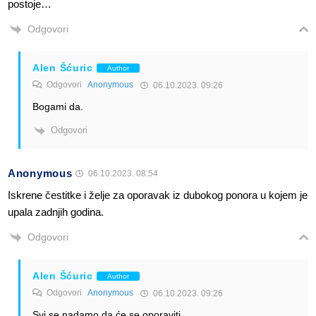
postoje…
Odgovori
Alen Šćuric
Author
Odgovori
Anonymous
06.10.2023. 09:26
Bogami da.
Odgovori
Anonymous
06.10.2023. 08:54
Iskrene čestitke i želje za oporavak iz dubokog ponora u kojem je
upala zadnjih godina.
Odgovori
Alen Šćuric
Author
Odgovori
Anonymous
06.10.2023. 09:26
Svi se nadamo da će se oporaviti.