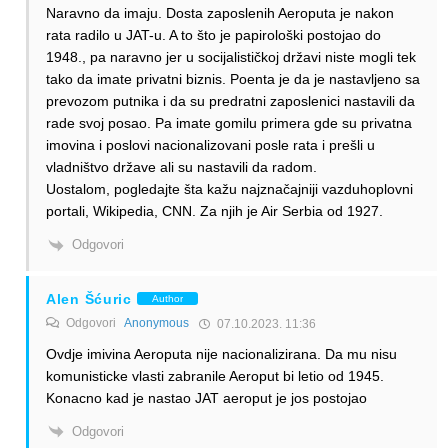
Naravno da imaju. Dosta zaposlenih Aeroputa je nakon
rata radilo u JAT-u. A to što je papirološki postojao do
1948., pa naravno jer u socijalističkoj državi niste mogli tek
tako da imate privatni biznis. Poenta je da je nastavljeno sa
prevozom putnika i da su predratni zaposlenici nastavili da
rade svoj posao. Pa imate gomilu primera gde su privatna
imovina i poslovi nacionalizovani posle rata i prešli u
vladništvo države ali su nastavili da radom.
Uostalom, pogledajte šta kažu najznačajniji vazduhoplovni
portali, Wikipedia, CNN. Za njih je Air Serbia od 1927.
Odgovori
Alen Šćuric
Author
Odgovori
Anonymous
07.10.2023. 11:36
Ovdje imivina Aeroputa nije nacionalizirana. Da mu nisu
komunisticke vlasti zabranile Aeroput bi letio od 1945.
Konacno kad je nastao JAT aeroput je jos postojao
Odgovori