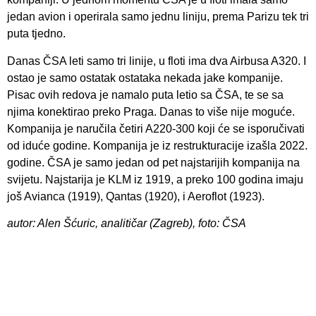
jedan avion i operirala samo jednu liniju, prema Parizu tek tri
puta tjedno.
Danas ČSA leti samo tri linije, u floti ima dva Airbusa A320. I
ostao je samo ostatak ostataka nekada jake kompanije.
Pisac ovih redova je namalo puta letio sa ČSA, te se sa
njima konektirao preko Praga. Danas to više nije moguće.
Kompanija je naručila četiri A220-300 koji će se isporučivati
od iduće godine. Kompanija je iz restrukturacije izašla 2022.
godine. ČSA je samo jedan od pet najstarijih kompanija na
svijetu. Najstarija je KLM iz 1919, a preko 100 godina imaju
još Avianca (1919), Qantas (1920), i Aeroflot (1923).
autor: Alen Šćuric, analitičar (Zagreb), foto: ČSA