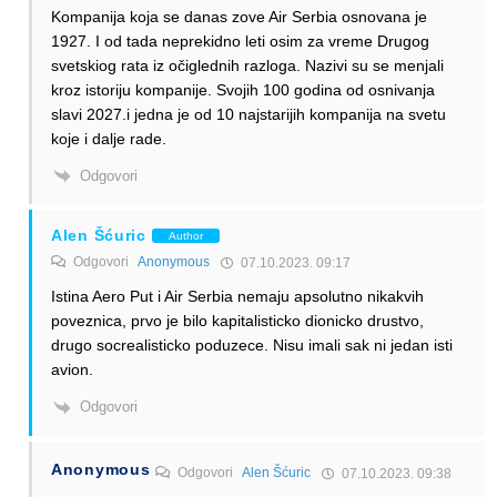
Kompanija koja se danas zove Air Serbia osnovana je
1927. I od tada neprekidno leti osim za vreme Drugog
svetskiog rata iz očiglednih razloga. Nazivi su se menjali
kroz istoriju kompanije. Svojih 100 godina od osnivanja
slavi 2027.i jedna je od 10 najstarijih kompanija na svetu
koje i dalje rade.
Odgovori
Alen Šćuric
Author
Odgovori
Anonymous
07.10.2023. 09:17
Istina Aero Put i Air Serbia nemaju apsolutno nikakvih
poveznica, prvo je bilo kapitalisticko dionicko drustvo,
drugo socrealisticko poduzece. Nisu imali sak ni jedan isti
avion.
Odgovori
Anonymous
Odgovori
Alen Šćuric
07.10.2023. 09:38