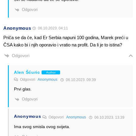
Odgovori
Anonymous
06.10.2023. 04:11
Priča se da će, kad Er Serbia napuni 100 godina, Marek preći u
ČSA kako bi i njih oporavio i vratio na profit. Da li je to istina?
Odgovori
Alen Šćuric
Author
Odgovori
Anonymous
06.10.2023. 09:39
Prvi glas.
Odgovori
Anonymous
Odgovori
Anonymous
06.10.2023. 13:39
Ima svog smisla ovog svijeta.