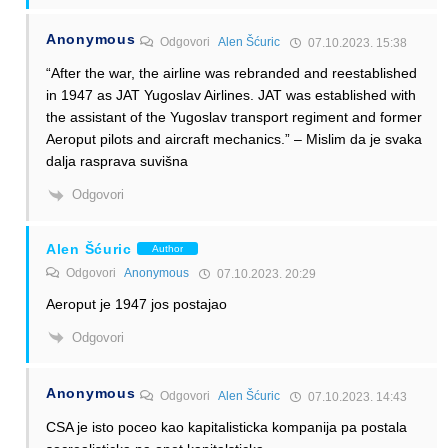
Anonymous
Odgovori
Alen Šćuric
07.10.2023. 15:38
“After the war, the airline was rebranded and reestablished
in 1947 as JAT Yugoslav Airlines. JAT was established with
the assistant of the Yugoslav transport regiment and former
Aeroput pilots and aircraft mechanics.” – Mislim da je svaka
dalja rasprava suvišna
Odgovori
Alen Šćuric
Author
Odgovori
Anonymous
07.10.2023. 20:29
Aeroput je 1947 jos postajao
Odgovori
Anonymous
Odgovori
Alen Šćuric
07.10.2023. 14:43
CSA je isto poceo kao kapitalisticka kompanija pa postala