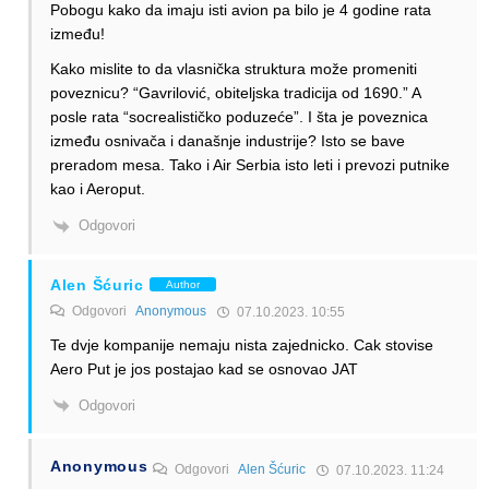
Pobogu kako da imaju isti avion pa bilo je 4 godine rata
između!
Kako mislite to da vlasnička struktura može promeniti
poveznicu? “Gavrilović, obiteljska tradicija od 1690.” A
posle rata “socrealističko poduzeće”. I šta je poveznica
između osnivača i današnje industrije? Isto se bave
preradom mesa. Tako i Air Serbia isto leti i prevozi putnike
kao i Aeroput.
Odgovori
Alen Šćuric
Author
Odgovori
Anonymous
07.10.2023. 10:55
Te dvje kompanije nemaju nista zajednicko. Cak stovise
Aero Put je jos postajao kad se osnovao JAT
Odgovori
Anonymous
Odgovori
Alen Šćuric
07.10.2023. 11:24