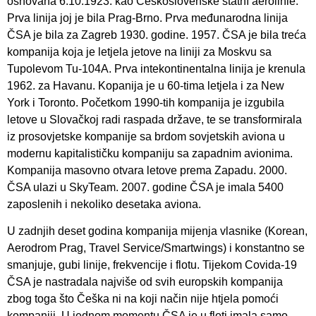
osnovana 6.10.1923. kao Československé státní aerolinie.
Prva linija joj je bila Prag-Brno. Prva međunarodna linija
ČSA je bila za Zagreb 1930. godine. 1957. ČSA je bila treća
kompanija koja je letjela jetove na liniji za Moskvu sa
Tupolevom Tu-104A. Prva intekontinentalna linija je krenula
1962. za Havanu. Kopanija je u 60-tima letjela i za New
York i Toronto. Početkom 1990-tih kompanija je izgubila
letove u Slovačkoj radi raspada države, te se transformirala
iz prosovjetske kompanije sa brdom sovjetskih aviona u
modernu kapitalističku kompaniju sa zapadnim avionima.
Kompanija masovno otvara letove prema Zapadu. 2000.
ČSA ulazi u SkyTeam. 2007. godine ČSA je imala 5400
zaposlenih i nekoliko desetaka aviona.
U zadnjih deset godina kompanija mijenja vlasnike (Korean,
Aerodrom Prag, Travel Service/Smartwings) i konstantno se
smanjuje, gubi linije, frekvencije i flotu. Tijekom Covida-19
ČSA je nastradala najviše od svih europskih kompanija
zbog toga što Češka ni na koji način nije htjela pomoći
kompaniji. U jednom momentu ČSA je u floti imala samo