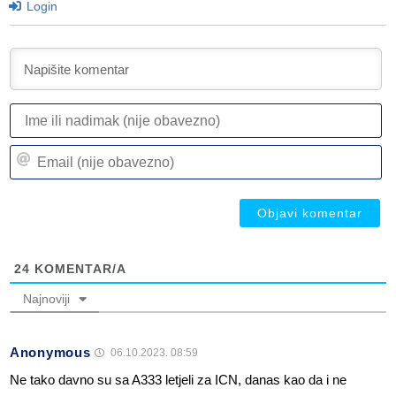
Login
I
ili
n
Em
(n
(n
ob
ob
24
KOMENTAR/A
Najnoviji
Anonymous
06.10.2023. 08:59
Ne tako davno su sa A333 letjeli za ICN, danas kao da i ne