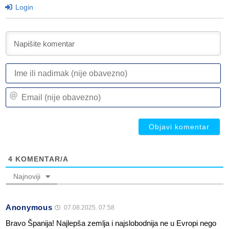
Login
I
ili
n
Em
(n
(n
ob
ob
4
KOMENTAR/A
Najnoviji
Anonymous
07.08.2025. 07:58
Bravo Španija! Najlepša zemlja i najslobodnija ne u Evropi nego