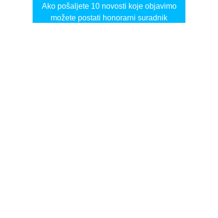
Ako pošaljete 10 novosti koje objavimo
možete postati honorarni suradnik
i pisati za novac!
Info
Pretplata na dnevne biltene
Update
O nama
Kontakt
Impressum
Privacy Policy