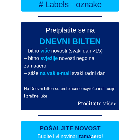
# Labels - oznake
Pretplatite se na
DNEVNI BILTEN
– bitno
više
novosti (svaki dan >15)
– bitno
svježije
novosti nego na
zamaaero
– stiže
na vaš e-mail
svaki radni dan
Na Dnevni bilten su pretplaćene najveće institucije
i zračne luke
Pročitajte više>
POŠALJITE NOVOST
Budite i vi novinar
zama
aero
!