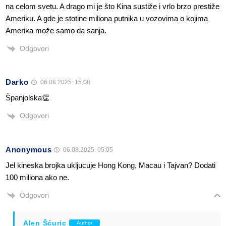
na celom svetu. A drago mi je što Kina sustiže i vrlo brzo prestiže
Ameriku. A gde je stotine miliona putnika u vozovima o kojima
Amerika može samo da sanja.
Odgovori
Darko
06.08.2025. 15:08
Španjolska👏
Odgovori
Anonymous
06.08.2025. 05:05
Jel kineska brojka ukljucuje Hong Kong, Macau i Tajvan? Dodati
100 miliona ako ne.
Odgovori
Alen Šćuric
Author