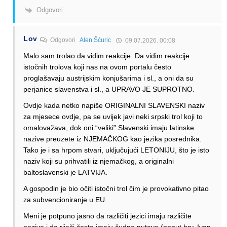
Odgovori
Lov
Odgovori
Alen Šćuric
09.07.2026. 00:08
Malo sam trolao da vidim reakcije. Da vidim reakcije
istočnih trolova koji nas na ovom portalu često
proglašavaju austrijskim konjušarima i sl., a oni da su
perjanice slavenstva i sl., a UPRAVO JE SUPROTNO.
Ovdje kada netko napiše ORIGINALNI SLAVENSKI naziv
za mjesece ovdje, pa se uvijek javi neki srpski trol koji to
omalovažava, dok oni “veliki” Slavenski imaju latinske
nazive preuzete iz NJEMAČKOG kao jezika posrednika.
Tako je i sa hrpom stvari, uključujući LETONIJU, što je isto
naziv koji su prihvatili iz njemačkog, a originalni
baltoslavenski je LATVIJA.
A gospodin je bio očiti istočni trol čim je provokativno pitao
za subvencioniranje u EU.
Meni je potpuno jasno da različiti jezici imaju različite