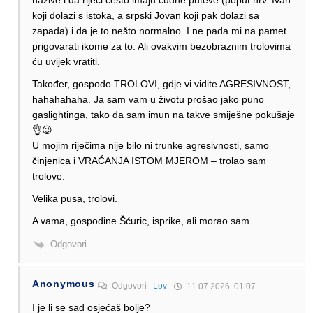
nazive i da riječi često imaju čudne puteve (poput hrv. Ivan
koji dolazi s istoka, a srpski Jovan koji pak dolazi sa
zapada) i da je to nešto normalno. I ne pada mi na pamet
prigovarati ikome za to. Ali ovakvim bezobraznim trolovima
ću uvijek vratiti.
Također, gospodo TROLOVI, gdje vi vidite AGRESIVNOST,
hahahahaha. Ja sam vam u životu prošao jako puno
gaslightinga, tako da sam imun na takve smiješne pokušaje
👌😉
U mojim riječima nije bilo ni trunke agresivnosti, samo
činjenica i VRAĆANJA ISTOM MJEROM – trolao sam
trolove.
Velika pusa, trolovi.
A vama, gospodine Šćuric, isprike, ali morao sam.
Odgovori
Anonymous
Odgovori
Lov
11.07.2026. 01:07
I je li se sad osjećaš bolje?