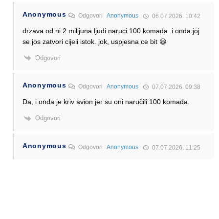
Anonymous
Odgovori
Anonymous
06.07.2026. 10:42
drzava od ni 2 milijuna ljudi naruci 100 komada. i onda joj
se jos zatvori cijeli istok. jok, uspjesna ce bit 😀
Odgovori
Anonymous
Odgovori
Anonymous
07.07.2026. 09:38
Da, i onda je kriv avion jer su oni naručili 100 komada.
Odgovori
Anonymous
Odgovori
Anonymous
07.07.2026. 11:25
Ma ne razume oni to. Glavno je popljuvati A220 jer ga je
OU naručila.
Odgovori
Anonymous
Odgovori
Anonymous
07.07.2026. 12:19