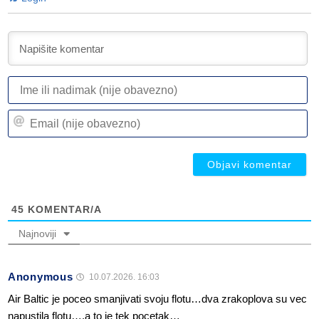
I
ili
n
Em
(n
(n
ob
ob
45
KOMENTAR/A
Najnoviji
Anonymous
10.07.2026. 16:03
Air Baltic je poceo smanjivati svoju flotu…dva zrakoplova su vec
napustila flotu….a to je tek pocetak…