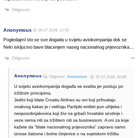
Odgovori
Anonymous
06.07.2026. 12:55
Pogledajml sto se sve dogada u svijetu aviokompanija dok se
Neki iskljucivo bave blacenjem naseg nacionalnog prijevoznika…
Odgovori
Anonymous
Odgovori
Anonymous
07.07.2026. 00:09
U svijetu aviokompanija događa se svašta jer posluju po
tržišnim principima.
Jedini koji blate Croatiu Airlines su oni koji prihvataju
onakvog kakav je i veličaju Partijski entitet pun uhljeba i
nesposobnjakovića koji živi na grbači hrvatske sirotinje i
veze nema niti sa tržištem niti sa businessom. A oni za koje
kažete da “blate nacionalnog prijevoznika” zapravo samo
iznose žalosne i bolne činjenice o na svjetskom tržištu