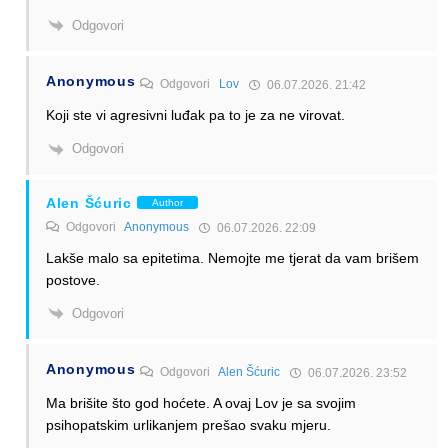
Odgovori
Anonymous
Odgovori
Lov
06.07.2026. 21:42
Koji ste vi agresivni luđak pa to je za ne virovat.
Odgovori
Alen Šćuric
Author
Odgovori
Anonymous
06.07.2026. 22:09
Lakše malo sa epitetima. Nemojte me tjerat da vam brišem
postove.
Odgovori
Anonymous
Odgovori
Alen Šćuric
06.07.2026. 23:52
Ma brišite što god hoćete. A ovaj Lov je sa svojim
psihopatskim urlikanjem prešao svaku mjeru.