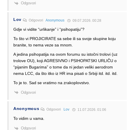
Odgovori
Lov
Odgovori
Anonymous
09.07.2026. 00:28
Gdje vi vidite “urlikanje” i “psihopatiju”?
To što vi PROJICIRATE sa sebe ili sa svoje skupine koju
branite, to nema veze sa mnom.
A jedina psihopatija na ovom forumu su istočni trolovi (uz
trolove OU), koji AGRESIVNO i PSIHOPATSKI URLIČU o
“pijanim Bugarima” o tome da ni jedan veliki aerodrom
nema LCC, da što itko iz HR ima pisati o Srbiji itd. itd. itd.
To je to. Sad se vratimo na zrakoplovstvo.
Odgovori
Anonymous
Odgovori
Lov
11.07.2026. 01:06
To vidim u vama.
Odgovori