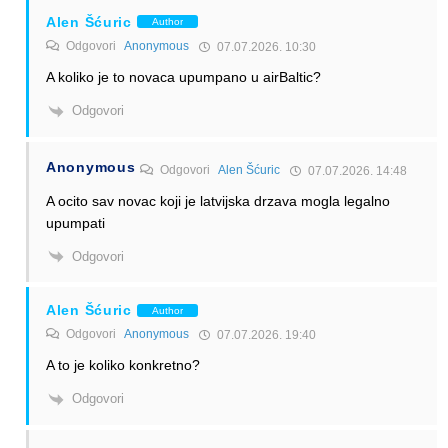
Alen Šćuric
Author
Odgovori
Anonymous
07.07.2026. 10:30
A koliko je to novaca upumpano u airBaltic?
Odgovori
Anonymous
Odgovori
Alen Šćuric
07.07.2026. 14:48
A ocito sav novac koji je latvijska drzava mogla legalno
upumpati
Odgovori
Alen Šćuric
Author
Odgovori
Anonymous
07.07.2026. 19:40
A to je koliko konkretno?
Odgovori