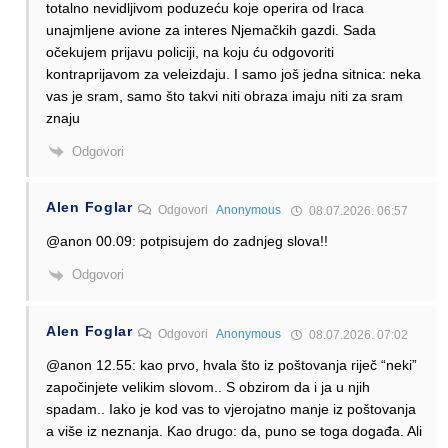
totalno nevidljivom poduzeću koje operira od Iraca
unajmljene avione za interes Njemačkih gazdi. Sada
očekujem prijavu policiji, na koju ću odgovoriti
kontraprijavom za veleizdaju. I samo još jedna sitnica: neka
vas je sram, samo što takvi niti obraza imaju niti za sram
znaju
Odgovori
Alen Foglar
Odgovori
Anonymous
08.07.2026. 06:57
@anon 00.09: potpisujem do zadnjeg slova!!
Odgovori
Alen Foglar
Odgovori
Anonymous
08.07.2026. 07:02
@anon 12.55: kao prvo, hvala što iz poštovanja riječ “neki”
započinjete velikim slovom.. S obzirom da i ja u njih
spadam.. Iako je kod vas to vjerojatno manje iz poštovanja
a više iz neznanja. Kao drugo: da, puno se toga događa. Ali