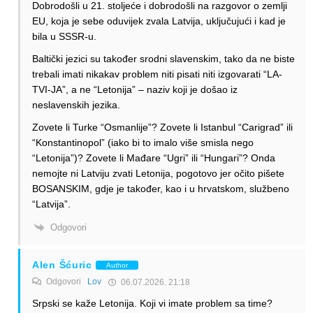
Dobrodošli u 21. stoljeće i dobrodošli na razgovor o zemlji
EU, koja je sebe oduvijek zvala Latvija, uključujući i kad je
bila u SSSR-u.
Baltički jezici su također srodni slavenskim, tako da ne biste
trebali imati nikakav problem niti pisati niti izgovarati “LA-
TVI-JA”, a ne “Letonija” – naziv koji je došao iz
neslavenskih jezika.
Zovete li Turke “Osmanlije”? Zovete li Istanbul “Carigrad” ili
“Konstantinopol” (iako bi to imalo više smisla nego
“Letonija”)? Zovete li Mađare “Ugri” ili “Hungari”? Onda
nemojte ni Latviju zvati Letonija, pogotovo jer očito pišete
BOSANSKIM, gdje je također, kao i u hrvatskom, službeno
“Latvija”.
Odgovori
Alen Šćuric
Author
Odgovori
Lov
06.07.2026. 21:18
Srpski se kaže Letonija. Koji vi imate problem sa time?