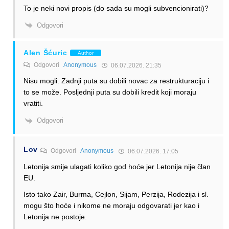
To je neki novi propis (do sada su mogli subvencionirati)?
Odgovori
Alen Šćuric
Author
Odgovori
Anonymous
06.07.2026. 21:35
Nisu mogli. Zadnji puta su dobili novac za restrukturaciju i
to se može. Posljednji puta su dobili kredit koji moraju
vratiti.
Odgovori
Lov
Odgovori
Anonymous
06.07.2026. 17:05
Letonija smije ulagati koliko god hoće jer Letonija nije član
EU.
Isto tako Zair, Burma, Cejlon, Sijam, Perzija, Rodezija i sl.
mogu što hoće i nikome ne moraju odgovarati jer kao i
Letonija ne postoje.