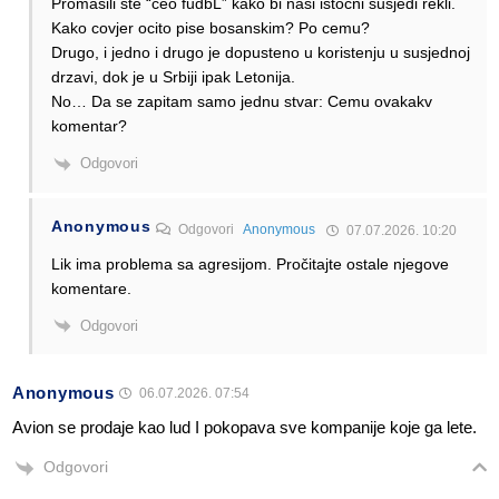
Promasili ste “ceo fudbL” kako bi nasi istocni susjedi rekli.
Kako covjer ocito pise bosanskim? Po cemu?
Drugo, i jedno i drugo je dopusteno u koristenju u susjednoj
drzavi, dok je u Srbiji ipak Letonija.
No… Da se zapitam samo jednu stvar: Cemu ovakakv
komentar?
Odgovori
Anonymous
Odgovori
Anonymous
07.07.2026. 10:20
Lik ima problema sa agresijom. Pročitajte ostale njegove
komentare.
Odgovori
Anonymous
06.07.2026. 07:54
Avion se prodaje kao lud I pokopava sve kompanije koje ga lete.
Odgovori