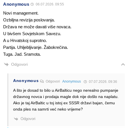
Anonymous
06.07.2026. 09:55
Novi management.
Ozbiljna revizija poslovanja.
Država ne može davati više novaca.
U bivšem Sovjetskom Savezu.
A u Hrvatskoj suprotno.
Partija. Uhljebljivanje. Žabokrečina.
Tuga. Jad. Sramota.
Odgovori
Anonymous
Odgovori
Anonymous
07.07.2026. 09:36
A što je dosad to bilo u AirBalticu nego nerealno pumpanje
državnog novca i prodaja magle dok nije došlo na naplatu.
Ako je taj AirBaltic u toj istoj ex SSSR državi bajan, čemu
onda ples na samrti već neko vrijeme?
Odgovori