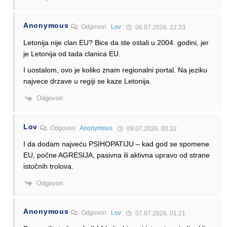
Anonymous
Odgovori
Lov
06.07.2026. 22:33
Letonija nije clan EU? Bice da ste ostali u 2004. godini, jer
je Letonija od tada clanica EU.
I uostalom, ovo je koliko znam regionalni portal. Na jeziku
najvece drzave u regiji se kaze Letonija.
Odgovori
Lov
Odgovori
Anonymous
09.07.2026. 00:32
I da dodam najveću PSIHOPATIJU – kad god se spomene
EU, počne AGRESIJA, pasivna ili aktivna upravo od strane
istočnih trolova.
Odgovori
Anonymous
Odgovori
Lov
07.07.2026. 01:21