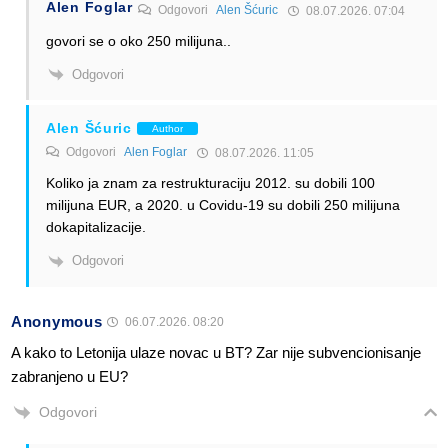
Alen Foglar
Odgovori
Alen Šćuric
08.07.2026. 07:04
govori se o oko 250 milijuna..
Odgovori
Alen Šćuric
Author
Odgovori
Alen Foglar
08.07.2026. 11:05
Koliko ja znam za restrukturaciju 2012. su dobili 100
milijuna EUR, a 2020. u Covidu-19 su dobili 250 milijuna
dokapitalizacije.
Odgovori
Anonymous
06.07.2026. 08:20
A kako to Letonija ulaze novac u BT? Zar nije subvencionisanje
zabranjeno u EU?
Odgovori