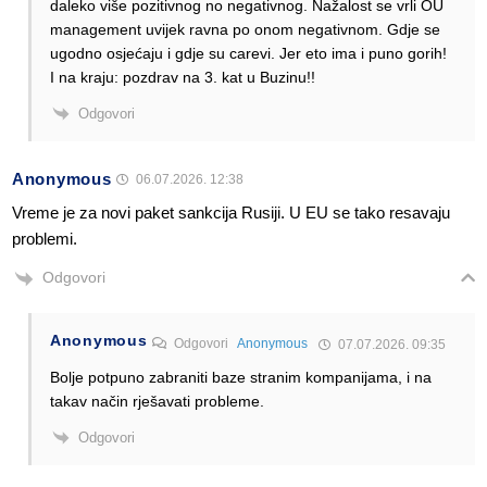
daleko više pozitivnog no negativnog. Nažalost se vrli OU
management uvijek ravna po onom negativnom. Gdje se
ugodno osjećaju i gdje su carevi. Jer eto ima i puno gorih!
I na kraju: pozdrav na 3. kat u Buzinu!!
Odgovori
Anonymous
06.07.2026. 12:38
Vreme je za novi paket sankcija Rusiji. U EU se tako resavaju
problemi.
Odgovori
Anonymous
Odgovori
Anonymous
07.07.2026. 09:35
Bolje potpuno zabraniti baze stranim kompanijama, i na
takav način rješavati probleme.
Odgovori