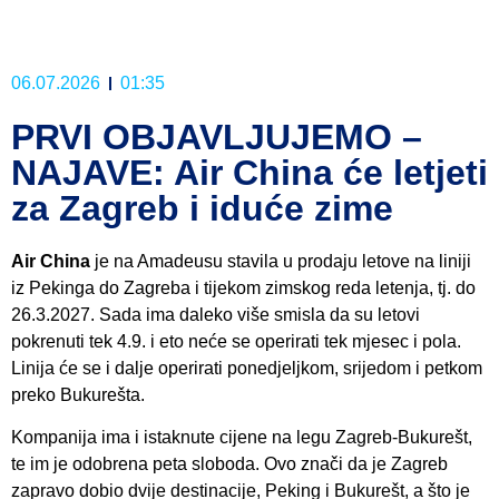
06.07.2026
01:35
PRVI OBJAVLJUJEMO –
NAJAVE: Air China će letjeti
za Zagreb i iduće zime
Air China
je na Amadeusu stavila u prodaju letove na liniji
iz Pekinga do Zagreba i tijekom zimskog reda letenja, tj. do
26.3.2027. Sada ima daleko više smisla da su letovi
pokrenuti tek 4.9. i eto neće se operirati tek mjesec i pola.
Linija će se i dalje operirati ponedjeljkom, srijedom i petkom
preko Bukurešta.
Kompanija ima i istaknute cijene na legu Zagreb-Bukurešt,
te im je odobrena peta sloboda. Ovo znači da je Zagreb
zapravo dobio dvije destinacije, Peking i Bukurešt, a što je