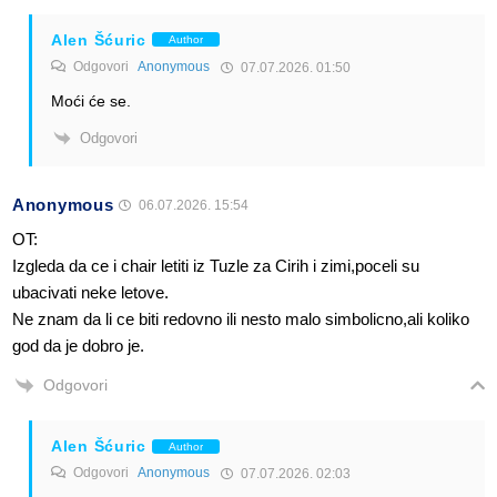
Alen Šćuric
Author
Odgovori
Anonymous
07.07.2026. 01:50
Moći će se.
Odgovori
Anonymous
06.07.2026. 15:54
OT:
Izgleda da ce i chair letiti iz Tuzle za Cirih i zimi,poceli su
ubacivati neke letove.
Ne znam da li ce biti redovno ili nesto malo simbolicno,ali koliko
god da je dobro je.
Odgovori
Alen Šćuric
Author
Odgovori
Anonymous
07.07.2026. 02:03