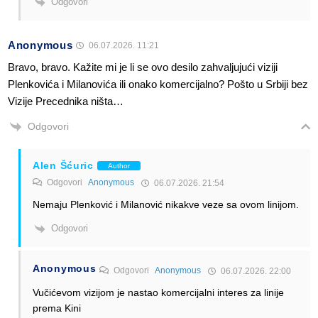
Odgovori
Anonymous
06.07.2026. 11:21
Bravo, bravo. Kažite mi je li se ovo desilo zahvaljujući viziji
Plenkovića i Milanovića ili onako komercijalno? Pošto u Srbiji bez
Vizije Precednika ništa…
Odgovori
Alen Šćuric
Author
Odgovori
Anonymous
06.07.2026. 21:54
Nemaju Plenković i Milanović nikakve veze sa ovom linijom.
Odgovori
Anonymous
Odgovori
Anonymous
06.07.2026. 22:00
Vučićevom vizijom je nastao komercijalni interes za linije
prema Kini