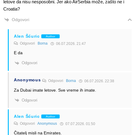
letove da nisu nesposobni. Jer ako AirSerbia može, zašto ne i
Croatia?
Odgovori
Alen Šćuric
Author
Odgovori
Borna
06.07.2026. 21:47
E da
Odgovori
Anonymous
Odgovori
Borna
06.07.2026. 22:38
Za Dubai imate letove. Sve vreme ih imate.
Odgovori
Alen Šćuric
Author
Odgovori
Anonymous
07.07.2026. 01:50
Čitatelj misli na Emirates.