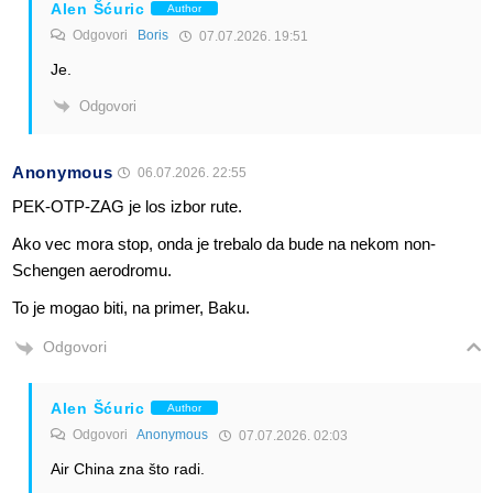
Alen Šćuric
Author
Odgovori
Boris
07.07.2026. 19:51
Je.
Odgovori
Anonymous
06.07.2026. 22:55
PEK-OTP-ZAG je los izbor rute.
Ako vec mora stop, onda je trebalo da bude na nekom non-
Schengen aerodromu.
To je mogao biti, na primer, Baku.
Odgovori
Alen Šćuric
Author
Odgovori
Anonymous
07.07.2026. 02:03
Air China zna što radi.