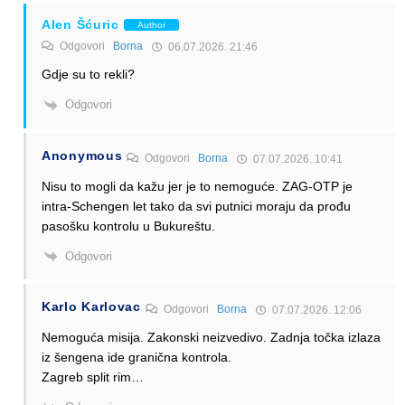
Alen Šćuric
Author
Odgovori
Borna
06.07.2026. 21:46
Gdje su to rekli?
Odgovori
Anonymous
Odgovori
Borna
07.07.2026. 10:41
Nisu to mogli da kažu jer je to nemoguće. ZAG-OTP je
intra-Schengen let tako da svi putnici moraju da prođu
pasošku kontrolu u Bukureštu.
Odgovori
Karlo Karlovac
Odgovori
Borna
07.07.2026. 12:06
Nemoguća misija. Zakonski neizvedivo. Zadnja točka izlaza
iz šengena ide granična kontrola.
Zagreb split rim…