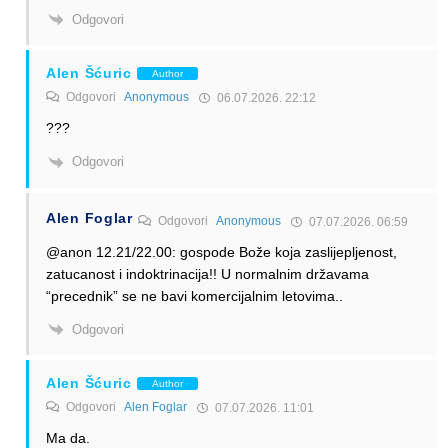
Odgovori
Alen Šćuric
Author
Odgovori
Anonymous
06.07.2026. 22:12
???
Odgovori
Alen Foglar
Odgovori
Anonymous
07.07.2026. 06:59
@anon 12.21/22.00: gospode Bože koja zaslijepljenost,
zatucanost i indoktrinacija!! U normalnim državama
“precednik” se ne bavi komercijalnim letovima..
Odgovori
Alen Šćuric
Author
Odgovori
Alen Foglar
07.07.2026. 11:01
Ma da.