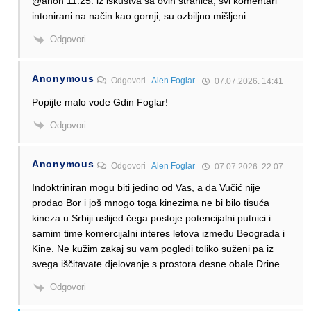
@anon 11.25: iz iskustva sa ovih stranica, svi komentari
intonirani na način kao gornji, su ozbiljno mišljeni..
Odgovori
Anonymous
Odgovori
Alen Foglar
07.07.2026. 14:41
Popijte malo vode Gdin Foglar!
Odgovori
Anonymous
Odgovori
Alen Foglar
07.07.2026. 22:07
Indoktriniran mogu biti jedino od Vas, a da Vučić nije
prodao Bor i još mnogo toga kinezima ne bi bilo tisuća
kineza u Srbiji uslijed čega postoje potencijalni putnici i
samim time komercijalni interes letova između Beograda i
Kine. Ne kužim zakaj su vam pogledi toliko suženi pa iz
svega iščitavate djelovanje s prostora desne obale Drine.
Odgovori