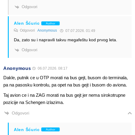
Odgovori
Alen Šćuric
Author
Odgovori
Anonymous
07.07.2026. 01:49
Da, zato su i napravili takvu megafeštu kod prvog leta.
Odgovori
Anonymous
06.07.2026. 08:17
Dakle, putnik ce u OTP morati na bus gejt, busom do terminala,
pa na pasosku kontrolu, pa opet na bus gejt i busom do aviona.
Taj avion ce i na ZAG morati na bus gejt jer nema sirokotrupne
pozicije na Schengen izlazima.
Odgovori
Alen Šćuric
Author