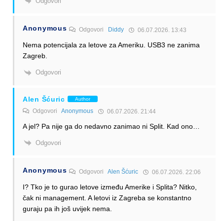
Odgovori
Anonymous
Odgovori
Diddy
06.07.2026. 13:43
Nema potencijala za letove za Ameriku. USB3 ne zanima
Zagreb.
Odgovori
Alen Šćuric
Author
Odgovori
Anonymous
06.07.2026. 21:44
A jel? Pa nije ga do nedavno zanimao ni Split. Kad ono…
Odgovori
Anonymous
Odgovori
Alen Šćuric
06.07.2026. 22:06
I? Tko je to gurao letove između Amerike i Splita? Nitko,
čak ni management. A letovi iz Zagreba se konstantno
guraju pa ih još uvijek nema.