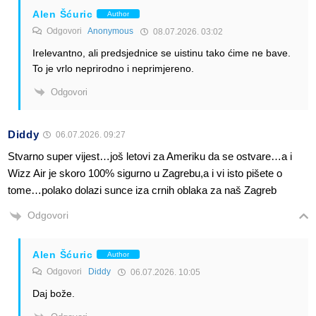
Alen Šćuric
Author
Odgovori
Anonymous
08.07.2026. 03:02
Irelevantno, ali predsjednice se uistinu tako ćime ne bave.
To je vrlo neprirodno i neprimjereno.
Odgovori
Diddy
06.07.2026. 09:27
Stvarno super vijest…još letovi za Ameriku da se ostvare…a i
Wizz Air je skoro 100% sigurno u Zagrebu,a i vi isto pišete o
tome…polako dolazi sunce iza crnih oblaka za naš Zagreb
Odgovori
Alen Šćuric
Author
Odgovori
Diddy
06.07.2026. 10:05
Daj bože.