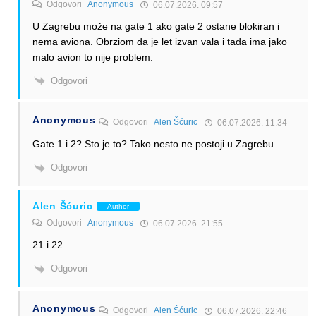
Odgovori
Anonymous
06.07.2026. 09:57
U Zagrebu može na gate 1 ako gate 2 ostane blokiran i
nema aviona. Obrziom da je let izvan vala i tada ima jako
malo avion to nije problem.
Odgovori
Anonymous
Odgovori
Alen Šćuric
06.07.2026. 11:34
Gate 1 i 2? Sto je to? Tako nesto ne postoji u Zagrebu.
Odgovori
Alen Šćuric
Author
Odgovori
Anonymous
06.07.2026. 21:55
21 i 22.
Odgovori
Anonymous
Odgovori
Alen Šćuric
06.07.2026. 22:46