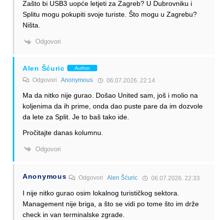
Zašto bi USB3 uopće letjeti za Zagreb? U Dubrovniku i
Splitu mogu pokupiti svoje turiste. Što mogu u Zagrebu?
Ništa.
Odgovori
Alen Šćuric
Author
Odgovori
Anonymous
06.07.2026. 22:14
Ma da nitko nije gurao. Došao United sam, još i molio na
koljenima da ih prime, onda dao puste pare da im dozvole
da lete za Split. Je to baš tako ide.
Pročitajte danas kolumnu.
Odgovori
Anonymous
Odgovori
Alen Šćuric
06.07.2026. 22:33
I nije nitko gurao osim lokalnog turističkog sektora.
Management nije briga, a što se vidi po tome što im drže
check in van terminalske zgrade.