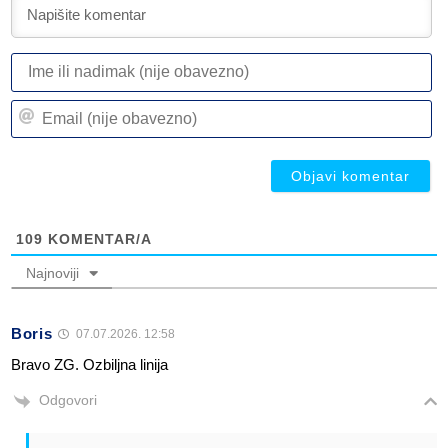
I
ili
n
Em
(n
(n
ob
ob
109
KOMENTAR/A
Najnoviji
Boris
07.07.2026. 12:58
Bravo ZG. Ozbiljna linija
Odgovori