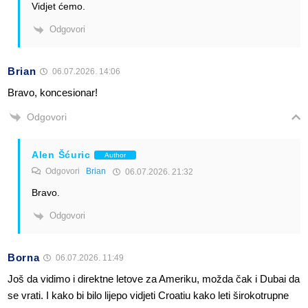
Vidjet ćemo.
Odgovori
Brian
06.07.2026. 14:06
Bravo, koncesionar!
Odgovori
Alen Šćuric
Author
Odgovori
Brian
06.07.2026. 21:32
Bravo.
Odgovori
Borna
06.07.2026. 11:49
Još da vidimo i direktne letove za Ameriku, možda čak i Dubai da
se vrati. I kako bi bilo lijepo vidjeti Croatiu kako leti širokotrupne