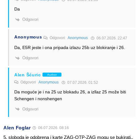
Da
Odgovori
Anonymous
Odgovori
Anonymous
06.07.2026. 22:47
Da, E5R jeste i ona pripada izlazu 25b uz blokiranje i 26.
Odgovori
Alen Šćuric
Author
Odgovori
Anonymous
07.07.2026. 01:52
Da moguće je i na 25 uz blokadu 26, a izllaz 25 može biti
Schengen i nonshengen
Odgovori
Alen Foglar
06.07.2026. 08:16
5. sloboda je odobrena i karte ZAG-OTP-ZAG mogu se bukirati..