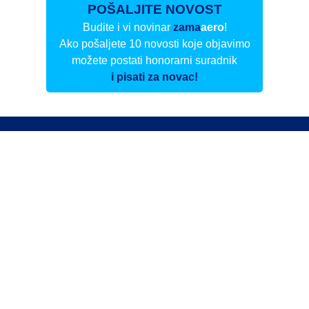
POŠALJITE NOVOST
Budite i vi novinar
zama
aero
!
Ako pošaljete 10 novosti koje objavimo
možete postati honorarni suradnik
i pisati za novac!
Info
Pretplata na dnevne biltene
Update
O nama
Kontakt
Impressum
Privacy Policy