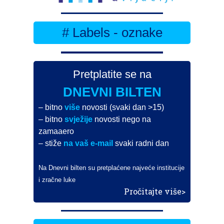
# Labels - oznake
Pretplatite se na
DNEVNI BILTEN
– bitno
više
novosti (svaki dan >15)
– bitno
svježije
novosti nego na
zamaaero
– stiže
na vaš e-mail
svaki radni dan
Na Dnevni bilten su pretplaćene najveće institucije
i zračne luke
Pročitajte više>