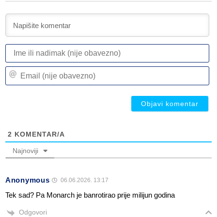
I
ili
n
Em
(n
(n
ob
ob
2
KOMENTAR/A
Najnoviji
Anonymous
06.06.2026. 13:17
Tek sad? Pa Monarch je banrotirao prije milijun godina
Odgovori