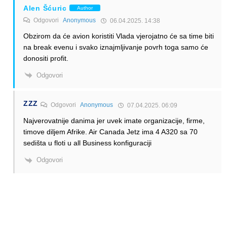
Alen Šćuric
Author
Odgovori
Anonymous
06.04.2025. 14:38
Obzirom da će avion koristiti Vlada vjerojatno će sa time biti
na break evenu i svako iznajmljivanje povrh toga samo će
donositi profit.
Odgovori
ZZZ
Odgovori
Anonymous
07.04.2025. 06:09
Najverovatnije danima jer uvek imate organizacije, firme,
timove diljem Afrike. Air Canada Jetz ima 4 A320 sa 70
sedišta u floti u all Business konfiguraciji
Odgovori