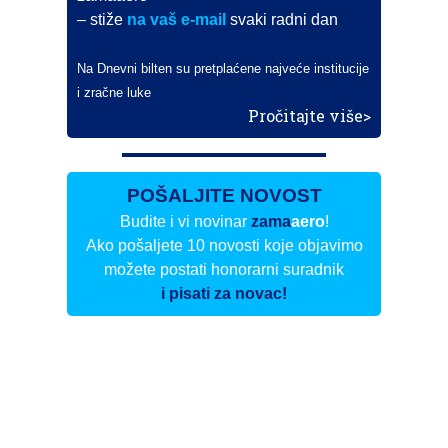
– stiže
na vaš e-mail
svaki radni dan
Na Dnevni bilten su pretplaćene najveće institucije
i zračne luke
Pročitajte više>
POŠALJITE NOVOST
Budite i vi novinar
zama
aero
!
Ako pošaljete 10 novosti koje objavimo
možete postati honorarni suradnik
i pisati za novac!
Info
Pretplata na dnevne biltene