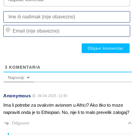
I
ili
n
Em
(n
(n
ob
ob
3
KOMENTAR/A
Najnoviji
Anonymous
06.04.2025. 13:45
Ima li potrebe za ovakvim avionom u Africi? Ako itko to moze
napraviti onda je to Ethiopian. No, nije li to malo prevelik zalogaj?
Odgovori