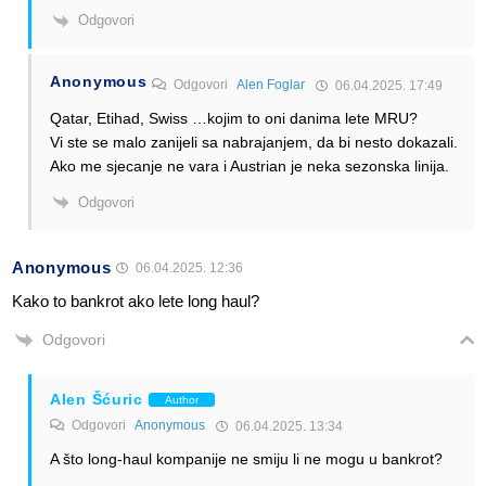
Odgovori
Anonymous
Odgovori
Alen Foglar
06.04.2025. 17:49
Qatar, Etihad, Swiss …kojim to oni danima lete MRU?
Vi ste se malo zanijeli sa nabrajanjem, da bi nesto dokazali.
Ako me sjecanje ne vara i Austrian je neka sezonska linija.
Odgovori
Anonymous
06.04.2025. 12:36
Kako to bankrot ako lete long haul?
Odgovori
Alen Šćuric
Author
Odgovori
Anonymous
06.04.2025. 13:34
A što long-haul kompanije ne smiju li ne mogu u bankrot?