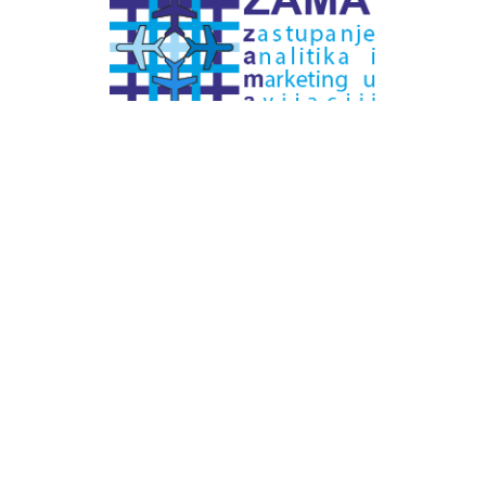
# Labels - oznake
Pretplatite se na
DNEVNI BILTEN
– bitno
više
novosti (svaki dan >15)
– bitno
svježije
novosti nego na
zamaaero
– stiže
na vaš e-mail
svaki radni dan
Na Dnevni bilten su pretplaćene najveće institucije