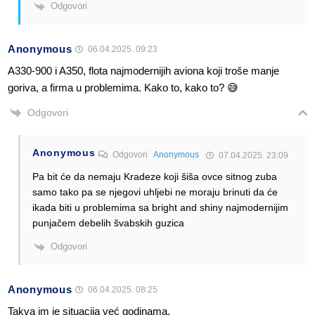
Odgovori
Anonymous
06.04.2025. 09:23
A330-900 i A350, flota najmodernijih aviona koji troše manje
goriva, a firma u problemima. Kako to, kako to? 😅
Odgovori
Anonymous
Odgovori
Anonymous
07.04.2025. 23:09
Pa bit će da nemaju Kradeze koji šiša ovce sitnog zuba
samo tako pa se njegovi uhljebi ne moraju brinuti da će
ikada biti u problemima sa bright and shiny najmodernijim
punjačem debelih švabskih guzica
Odgovori
Anonymous
06.04.2025. 08:25
Takva im je situacija već godinama.