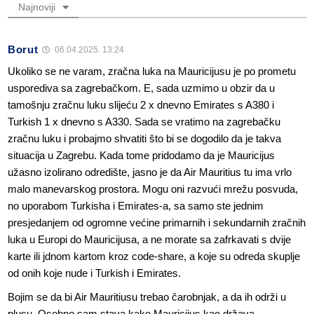
Najnoviji
Borut
06.04.2025. 13:24
Ukoliko se ne varam, zračna luka na Mauricijusu je po prometu
usporediva sa zagrebačkom. E, sada uzmimo u obzir da u
tamošnju zračnu luku slijeću 2 x dnevno Emirates s A380 i
Turkish 1 x dnevno s A330. Sada se vratimo na zagrebačku
zračnu luku i probajmo shvatiti što bi se dogodilo da je takva
situacija u Zagrebu. Kada tome pridodamo da je Mauricijus
užasno izolirano odredište, jasno je da Air Mauritius tu ima vrlo
malo manevarskog prostora. Mogu oni razvući mrežu posvuda,
no uporabom Turkisha i Emirates-a, sa samo ste jednim
presjedanjem od ogromne većine primarnih i sekundarnih zračnih
luka u Europi do Mauricijusa, a ne morate sa zafrkavati s dvije
karte ili jdnom kartom kroz code-share, a koje su odreda skuplje
od onih koje nude i Turkish i Emirates.
Bojim se da bi Air Mauritiusu trebao čarobnjak, a da ih održi u
plusu. Osobno sam stava kako Mauricijus kao država