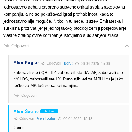
jednostavno trebaju otvoreno subvencionirati svoju zrakoplovnu
kompaniju, a ne se pokušavati igrati profitabilnosti kada to
jednostavno nije moguće. Nitko ih tu neće, izuzev Emirates-a i
Turkisha prozivati jer je jednoj takvoj otočkoj zemlji posjedovanje
vlastite zrakoplovne kompanije istovjetno s udisanjem zraka.
Odgovori
Alen Foglar
Odgovori
Borut
06.04.2025. 15:06
zaboravili ste i QR i EY, zaboravili ste BA i AF, zaboravili ste
4Y i OS, zaboravili ste LX. Puno njih leti za MRU i tu je jako
teško za MK tući se sa svima njima..
Odgovori
Alen Šćuric
Author
Odgovori
Alen Foglar
06.04.2025. 15:13
Jasno.