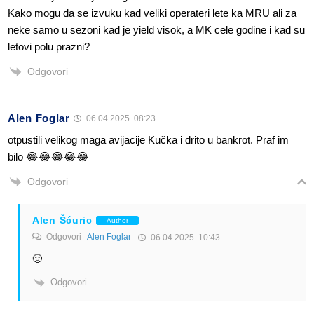
Kako mogu da se izvuku kad veliki operateri lete ka MRU ali za
neke samo u sezoni kad je yield visok, a MK cele godine i kad su
letovi polu prazni?
Odgovori
Alen Foglar
06.04.2025. 08:23
otpustili velikog maga avijacije Kučka i drito u bankrot. Praf im
bilo 😂😂😂😂😂
Odgovori
Alen Šćuric
Author
Odgovori
Alen Foglar
06.04.2025. 10:43
🙂
Odgovori