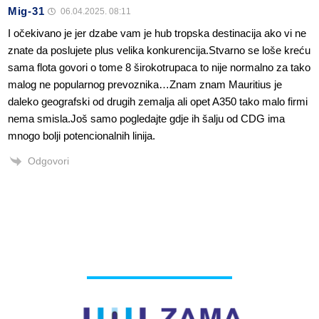
Mig-31
06.04.2025. 08:11
I očekivano je jer dzabe vam je hub tropska destinacija ako vi ne
znate da poslujete plus velika konkurencija.Stvarno se loše kreću
sama flota govori o tome 8 širokotrupaca to nije normalno za tako
malog ne popularnog prevoznika…Znam znam Mauritius je
daleko geografski od drugih zemalja ali opet A350 tako malo firmi
nema smisla.Još samo pogledajte gdje ih šalju od CDG ima
mnogo bolji potencionalnih linija.
Odgovori