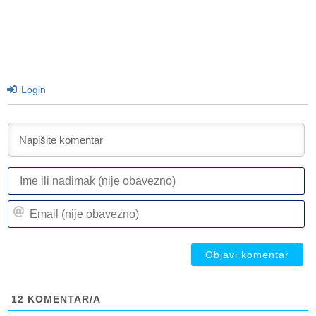
Login
I
ili
n
Em
(n
(n
ob
ob
12
KOMENTAR/A