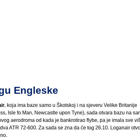
ugu Engleske
ir
, koja ima baze samo u Škotskoj i na sjeveru Velike Britanije
ss, Isle fo Man, Newcastle upon Tyne), sada otvara bazu na s
og aerodroma od kada je bankrotirao flybe, pa je imala sve viš
a dva ATR 72-600. Za sada se zna da će tog 26.10. Loganair otvor
vno.