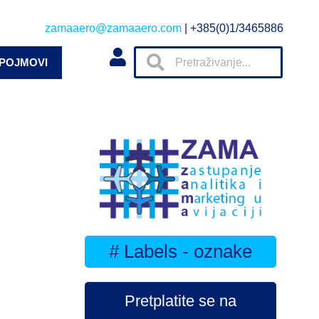
zamaaero@zamaaero.com
| +385(0)1/3465886
 POJMOVI
# Labels - oznake
Pretplatite se na