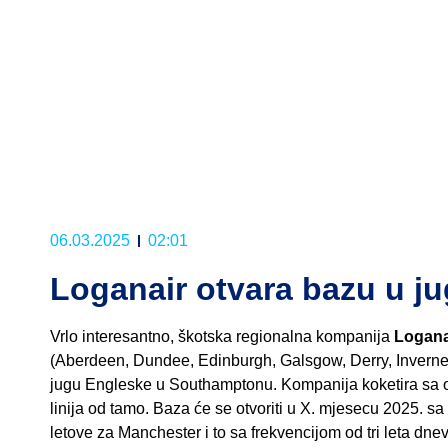
06.03.2025
02:01
Loganair otvara bazu u j
Vrlo interesantno, škotska regionalna kompanija
Logana
(Aberdeen, Dundee, Edinburgh, Galsgow, Derry, Inverne
jugu Engleske u Southamptonu. Kompanija koketira sa ov
linija od tamo. Baza će se otvoriti u X. mjesecu 2025. s
letove za Manchester i to sa frekvencijom od tri leta dne