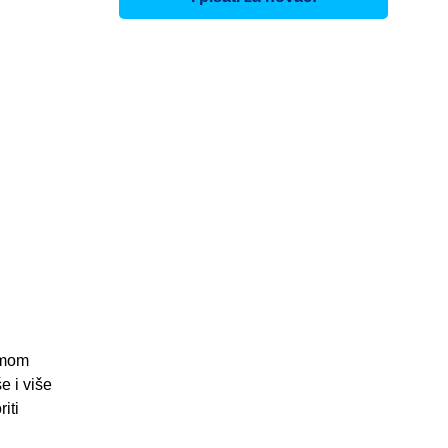
amom
e i više
iti