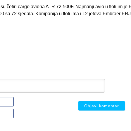
 četiri cargo aviona ATR 72-500F. Najmanji avio u floti im je B
0 sa 72 sjedala. Kompanija u floti ima i 12 jetova Embraer ER
Ime
ili
nadimak
Email
(nije
(nije
obavezno)
obavezno)