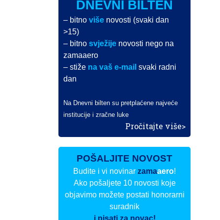
DNEVNI BILTEN
– bitno
više
novosti (svaki dan
>15)
– bitno
svježije
novosti nego na
zamaaero
– stiže
na vaš e-mail
svaki radni
dan
Na Dnevni bilten su pretplaćene najveće
institucije i zračne luke
Pročitajte više>
POŠALJITE NOVOST
Budite i vi novinar
zama
aero
!
Ako pošaljete 10 novosti koje
objavimo možete postati honorarni
suradnik
i pisati za novac!