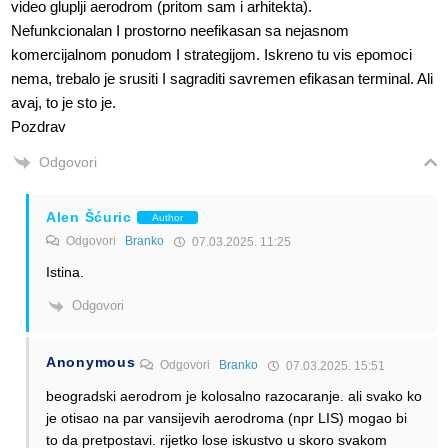
video gluplji aerodrom (pritom sam i arhitekta).
Nefunkcionalan I prostorno neefikasan sa nejasnom
komercijalnom ponudom I strategijom. Iskreno tu vis epomoci
nema, trebalo je srusiti I sagraditi savremen efikasan terminal. Ali
avaj, to je sto je.
Pozdrav
Odgovori
Alen Šćuric
Author
Odgovori
Branko
07.03.2025. 11:25
Istina.
Odgovori
Anonymous
Odgovori
Branko
07.03.2025. 15:51
beogradski aerodrom je kolosalno razocaranje. ali svako ko
je otisao na par vansijevih aerodroma (npr LIS) mogao bi
to da pretpostavi. rijetko lose iskustvo u skoro svakom