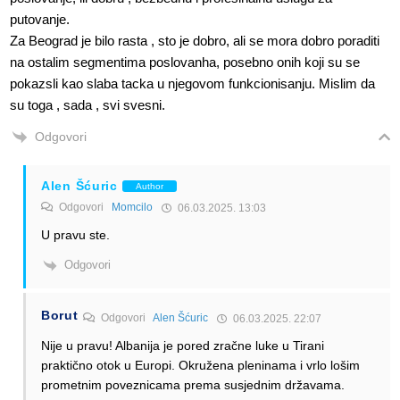
putovanje.
Za Beograd je bilo rasta , sto je dobro, ali se mora dobro poraditi
na ostalim segmentima poslovanha, posebno onih koji su se
pokazsli kao slaba tacka u njegovom funkcionisanju. Mislim da
su toga , sada , svi svesni.
Odgovori
Alen Šćuric
Author
Odgovori
Momcilo
06.03.2025. 13:03
U pravu ste.
Odgovori
Borut
Odgovori
Alen Šćuric
06.03.2025. 22:07
Nije u pravu! Albanija je pored zračne luke u Tirani
praktično otok u Europi. Okružena pleninama i vrlo lošim
prometnim poveznicama prema susjednim državama.