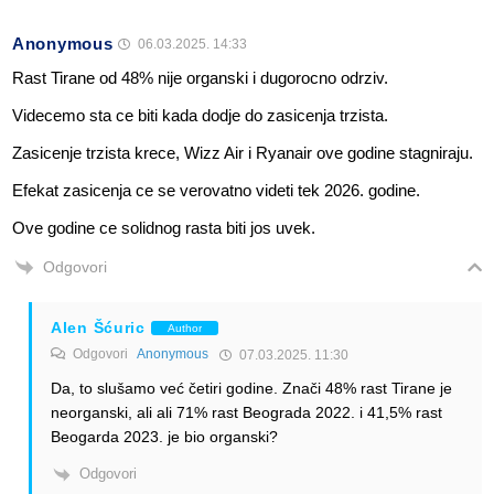
Anonymous
06.03.2025. 14:33
Rast Tirane od 48% nije organski i dugorocno odrziv.
Videcemo sta ce biti kada dodje do zasicenja trzista.
Zasicenje trzista krece, Wizz Air i Ryanair ove godine stagniraju.
Efekat zasicenja ce se verovatno videti tek 2026. godine.
Ove godine ce solidnog rasta biti jos uvek.
Odgovori
Alen Šćuric
Author
Odgovori
Anonymous
07.03.2025. 11:30
Da, to slušamo već četiri godine. Znači 48% rast Tirane je
neorganski, ali ali 71% rast Beograda 2022. i 41,5% rast
Beogarda 2023. je bio organski?
Odgovori