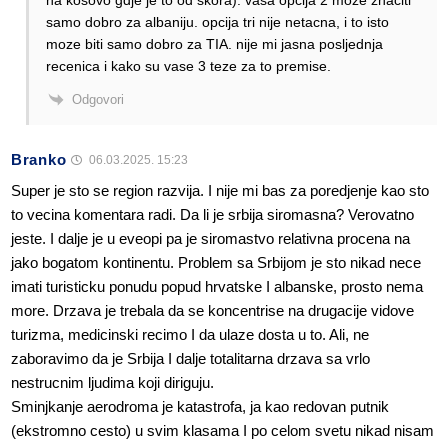
samo dobro za albaniju. opcija tri nije netacna, i to isto
moze biti samo dobro za TIA. nije mi jasna posljednja
recenica i kako su vase 3 teze za to premise.
Odgovori
Branko
06.03.2025. 15:23
Super je sto se region razvija. I nije mi bas za poredjenje kao sto
to vecina komentara radi. Da li je srbija siromasna? Verovatno
jeste. I dalje je u eveopi pa je siromastvo relativna procena na
jako bogatom kontinentu. Problem sa Srbijom je sto nikad nece
imati turisticku ponudu popud hrvatske I albanske, prosto nema
more. Drzava je trebala da se koncentrise na drugacije vidove
turizma, medicinski recimo I da ulaze dosta u to. Ali, ne
zaboravimo da je Srbija I dalje totalitarna drzava sa vrlo
nestrucnim ljudima koji diriguju.
Sminjkanje aerodroma je katastrofa, ja kao redovan putnik
(ekstromno cesto) u svim klasama I po celom svetu nikad nisam