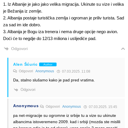
1. Iz Albanije je jako jako velika migracija. Ukinute su vize i velika
je Bežanija iz zemlje.
2. Albanija postaje turistička zemlja i ogroman je priliv turista. Sad
za sad im ide dobro.
3. Albanija je Bogu iza trenera i nema druge opcije nego avion.
Doći će to negdje do 12/13 miliona i uslijediće pad.
Odgovori
Alen Šćuric
Author
Odgovori
Anonymous
07.03.2025. 11:08
Da, stalno slušamo kako je pad pred vratima.
Odgovori
Anonymous
Odgovori
Anonymous
07.03.2025. 15:45
pa net-migracije su ogromne iz srbije tu a vize su ukinute
albancima istoveremeno 2009. kad i srbiji (mozda ste mislili
na kosovo gdje je to od skora). vasa opcija 2 moze znaciti