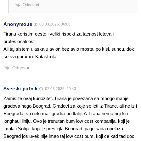
Odgovori
Anonymous
08.03.2025. 06:05
Tiranu koristim cesto i veliki rispekt za tacnost letova i
profesionalnost
Ali taj sistem ulaska u avion bez avio mosta, po kisi, suncu, dok
se svi guramo. Katastrofa.
Odgovori
Svetski putnik
07.03.2025. 20:43
Zamislite ovaj kuriozitet. Tirana je povezana sa mnogo manje
gradova nego Beograd. Gradovi za koje se leti iz Tirane, ali ne iz i
Boegrada, su neki mali gradici po Italiji. A Tirana nema ni jdnu
longhaul liniju. Ovo je trenutan bum low cost kompanija, koji je
imala i Sofija, koja je prestigla Beograd, pa je sada opet iza.
Beograd jos uvek nije imao taj low cost bum, koji ce kad tad doci.