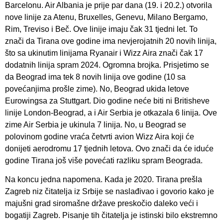
Barcelonu. Air Albania je prije par dana (19. i 20.2.) otvorila
nove linije za Atenu, Bruxelles, Genevu, Milano Bergamo,
Rim, Treviso i Beč. Ove linije imaju čak 31 tjedni let. To
znači da Tirana ove godine ima nevjerojatnih 20 novih linija,
što sa ukinutim linijama Ryanair i Wizz Aira znači čak 17
dodatnih linija spram 2024. Ogromna brojka. Prisjetimo se
da Beograd ima tek 8 novih linija ove godine (10 sa
povećanjima prošle zime). No, Beograd ukida letove
Eurowingsa za Stuttgart. Dio godine neće biti ni Britisheve
linije London-Beograd, a i Air Serbia je otkazala 6 linija. Ove
zime Air Serbia je ukinula 7 linija. No, u Beograd se
polovinom godine vraća četvrti avion Wizz Aira koji će
donijeti aerodromu 17 tjednih letova. Ovo znači da će iduće
godine Tirana još više povećati razliku spram Beograda.
Na koncu jedna napomena. Kada je 2020. Tirana prešla
Zagreb niz čitatelja iz Srbije se naslađivao i govorio kako je
majušni grad siromašne države preskočio daleko veći i
bogatiji Zagreb. Pisanje tih čitatelja je istinski bilo ekstremno