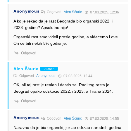
Anonymous
Odgovori
Alen Šćuric
07.03.2025. 12:36
A ko je rekao da je rast Beograda bio organski 2022. i
2023. godine? Apsolutno nije!
Organski rast smo videli prosle godine, a videcemo i ove.
On ce biti nekih 5% godisnje.
Odgovori
Alen Šćuric
Author
Odgovori
Anonymous
07.03.2025. 12:44
OK, ali taj rast je realan i destio se. Radi tog rasta je
Beograd opako odskočio 2022. i 2023, a Tirana 2024.
Odgovori
Anonymous
Odgovori
Alen Šćuric
07.03.2025. 14:55
Naravno da je bio organski, jer ae odrzao narednih godina,