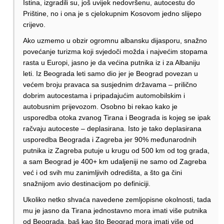
Istina, izgradili su, još uvijek nedovršenu, autocestu do
Prištine, no i ona je s cjelokupnim Kosovom jedno slijepo
crijevo.
Ako uzmemo u obzir ogromnu albansku dijasporu, snažno
povećanje turizma koji svjedoči možda i najvećim stopama
rasta u Europi, jasno je da većina putnika iz i za Albaniju
leti. Iz Beograda leti samo dio jer je Beograd povezan u
većem broju pravaca sa susjednim državama – prilično
dobrim autocestama i pripadajućim automobilskim i
autobusnim prijevozom. Osobno bi rekao kako je
usporedba otoka zvanog Tirana i Beograda is kojeg se ipak
račvaju autoceste – deplasirana. Isto je tako deplasirana
usporedba Beograda i Zagreba jer 90% međunarodnih
putnika iz Zagreba putuje u krugu od 500 km od tog grada,
a sam Beograd je 400+ km udaljeniji ne samo od Zagreba
već i od svih mu zanimljivih odredišta, a što ga čini
snažnijom avio destinacijom po definiciji.
Ukoliko netko shvaća navedene zemljopisne okolnosti, tada
mu je jasno da Tirana jednostavno mora imati više putnika
od Beograda, baš kao što Beograd mora imati više od