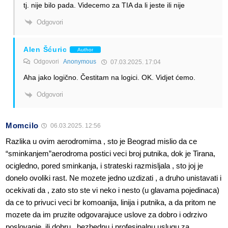
tj. nije bilo pada. Videcemo za TIA da li jeste ili nije
Odgovori
Alen Šćuric
Author
Odgovori
Anonymous
07.03.2025. 17:04
Aha jako logično. Čestitam na logici. OK. Vidjet ćemo.
Odgovori
Momcilo
06.03.2025. 12:56
Razlika u ovim aerodromima , sto je Beograd mislio da ce
“sminkanjem”aerodroma postici veci broj putnika, dok je Tirana,
ocigledno, pored sminkanja, i strateski razmisljala , sto joj je
donelo ovoliki rast. Ne mozete jedno uzdizati , a druho unistavati i
ocekivati da , zato sto ste vi neko i nesto (u glavama pojedinaca)
da ce to privuci veci br komoanija, linija i putnika, a da pritom ne
mozete da im pruzite odgovarajuce uslove za dobro i odrzivo
poslovanje, ili dobru , bezbednu i profesinalnu uslugu za