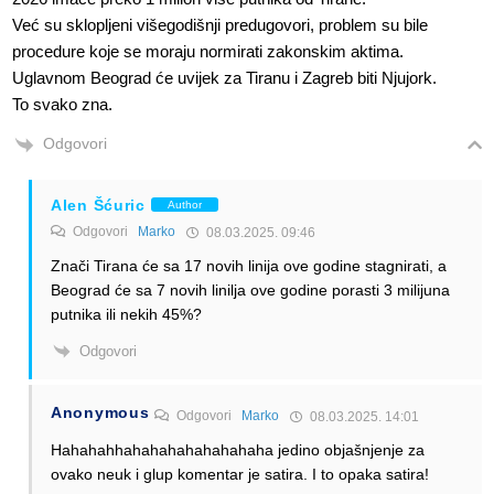
Već su sklopljeni višegodišnji predugovori, problem su bile
procedure koje se moraju normirati zakonskim aktima.
Uglavnom Beograd će uvijek za Tiranu i Zagreb biti Njujork.
To svako zna.
Odgovori
Alen Šćuric
Author
Odgovori
Marko
08.03.2025. 09:46
Znači Tirana će sa 17 novih linija ove godine stagnirati, a
Beograd će sa 7 novih linilja ove godine porasti 3 milijuna
putnika ili nekih 45%?
Odgovori
Anonymous
Odgovori
Marko
08.03.2025. 14:01
Hahahahhahahahahahahahaha jedino objašnjenje za
ovako neuk i glup komentar je satira. I to opaka satira!