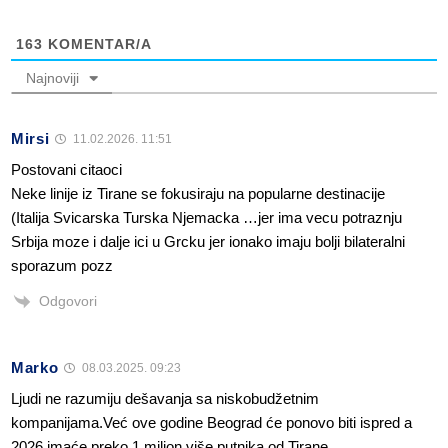
163
KOMENTAR/A
Najnoviji
Mirsi
11.02.2026. 11:51
Postovani citaoci
Neke linije iz Tirane se fokusiraju na popularne destinacije
(Italija Svicarska Turska Njemacka …jer ima vecu potraznju
Srbija moze i dalje ici u Grcku jer ionako imaju bolji bilateralni
sporazum pozz
Odgovori
Marko
08.03.2025. 09:23
Ljudi ne razumiju dešavanja sa niskobudžetnim
kompanijama.Već ove godine Beograd će ponovo biti ispred a
2026 imaće preko 1 milion više putnika od Tirane.