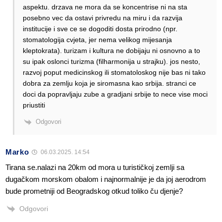
aspektu. drzava ne mora da se koncentrise ni na sta
posebno vec da ostavi privredu na miru i da razvija
institucije i sve ce se dogoditi dosta prirodno (npr.
stomatologija cvjeta, jer nema velikog mijesanja
kleptokrata). turizam i kultura ne dobijaju ni osnovno a to
su ipak oslonci turizma (filharmonija u strajku). jos nesto,
razvoj poput medicinskog ili stomatoloskog nije bas ni tako
dobra za zemlju koja je siromasna kao srbija. stranci ce
doci da popravljaju zube a gradjani srbije to nece vise moci
priustiti
Odgovori
Marko
06.03.2025. 14:54
Tirana se.nalazi na 20km od mora u turističkoj zemlji sa
dugačkom morskom obalom i najnormalnije je da joj aerodrom
bude prometniji od Beogradskog otkud toliko ču djenje?
Odgovori