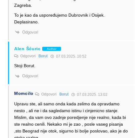
Zagreba.
To je kao da uspoređujemo Dubrovnik i Osijek.
Deplasirano.
Odgovori
Alen Šćuric
Author
Odgovori
Borut
07.03.2025. 10:52
Stoji Borut.
Odgovori
Momcilo
Odgovori
Borut
07.03.2025. 13:02
Upravu ste, ali samo onda kada zelimo da opravdamo
nesto , ali ne i da sagledamo istinu i cinjenicno stanje.
Mislim, da vam ovo zadnje poredjenje nije realno, kada bi
ste realno cenili. Nekako mi je zao , posle vaseg pisanja
,sto Beograd nije otok, sigurno bi bolje poslovao, ako je do
otoka razlog.