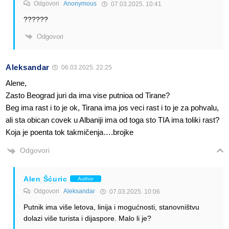
Odgovori
Anonymous
07.03.2025. 10:41
??????
Odgovori
Aleksandar
06.03.2025. 22:25
Alene,
Zasto Beograd juri da ima vise putnioa od Tirane?
Beg ima rast i to je ok, Tirana ima jos veci rast i to je za pohvalu,
ali sta obican covek u Albaniji ima od toga sto TIA ima toliki rast?
Koja je poenta tok takmičenja….brojke
Odgovori
Alen Šćuric
Author
Odgovori
Aleksandar
07.03.2025. 10:06
Putnik ima više letova, linija i mogućnosti, stanovništvu
dolazi više turista i dijaspore. Malo li je?