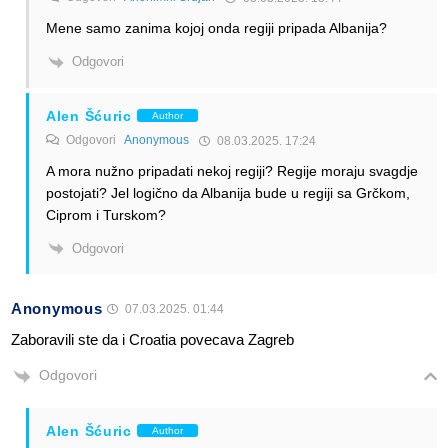
Mene samo zanima kojoj onda regiji pripada Albanija?
Odgovori
Alen Šćuric
Author
Odgovori
Anonymous
08.03.2025. 17:24
A mora nužno pripadati nekoj regiji? Regije moraju svagdje
postojati? Jel logično da Albanija bude u regiji sa Grčkom,
Ciprom i Turskom?
Odgovori
Anonymous
07.03.2025. 01:44
Zaboravili ste da i Croatia povecava Zagreb
Odgovori
Alen Šćuric
Author