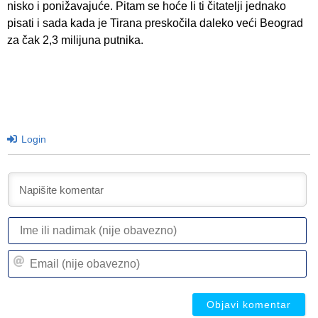
nisko i ponižavajuće. Pitam se hoće li ti čitatelji jednako
pisati i sada kada je Tirana preskočila daleko veći Beograd
za čak 2,3 milijuna putnika.
Login
I
ili
n
Em
(n
(n
ob
ob