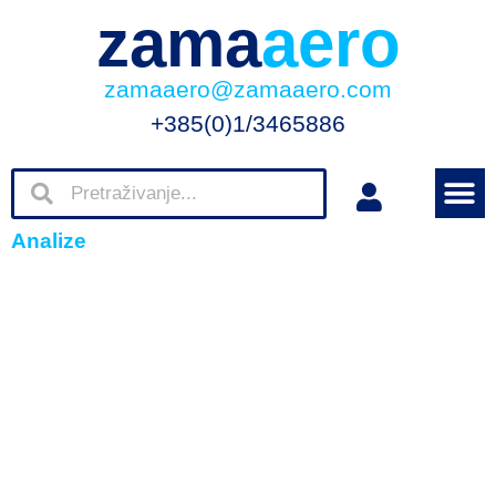
zama
aero
zamaaero@zamaaero.com
+385(0)1/3465886
Analize