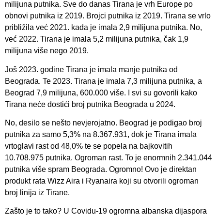
milijuna putnika. Sve do danas Tirana je vrh Europe po
obnovi putnika iz 2019. Brojci putnika iz 2019. Tirana se vrlo
približila već 2021. kada je imala 2,9 milijuna putnika. No,
već 2022. Tirana je imala 5,2 milijuna putnika, čak 1,9
milijuna više nego 2019.
Još 2023. godine Tirana je imala manje putnika od
Beograda. Te 2023. Tirana je imala 7,3 milijuna putnika, a
Beograd 7,9 milijuna, 600.000 više. I svi su govorili kako
Tirana neće dostići broj putnika Beograda u 2024.
No, desilo se nešto nevjerojatno. Beograd je podigao broj
putnika za samo 5,3% na 8.367.931, dok je Tirana imala
vrtoglavi rast od 48,0% te se popela na bajkovitih
10.708.975 putnika. Ogroman rast. To je enormnih 2.341.044
putnika više spram Beograda. Ogromno! Ovo je direktan
produkt rata Wizz Aira i Ryanaira koji su otvorili ogroman
broj linija iz Tirane.
Zašto je to tako? U Covidu-19 ogromna albanska dijaspora