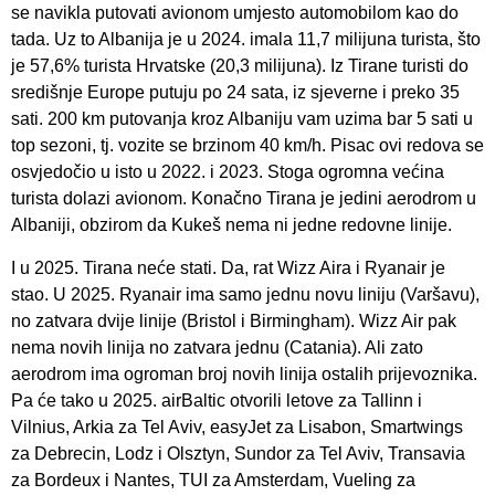
se navikla putovati avionom umjesto automobilom kao do
tada. Uz to Albanija je u 2024. imala 11,7 milijuna turista, što
je 57,6% turista Hrvatske (20,3 milijuna). Iz Tirane turisti do
središnje Europe putuju po 24 sata, iz sjeverne i preko 35
sati. 200 km putovanja kroz Albaniju vam uzima bar 5 sati u
top sezoni, tj. vozite se brzinom 40 km/h. Pisac ovi redova se
osvjedočio u isto u 2022. i 2023. Stoga ogromna većina
turista dolazi avionom. Konačno Tirana je jedini aerodrom u
Albaniji, obzirom da Kukeš nema ni jedne redovne linije.
I u 2025. Tirana neće stati. Da, rat Wizz Aira i Ryanair je
stao. U 2025. Ryanair ima samo jednu novu liniju (Varšavu),
no zatvara dvije linije (Bristol i Birmingham). Wizz Air pak
nema novih linija no zatvara jednu (Catania). Ali zato
aerodrom ima ogroman broj novih linija ostalih prijevoznika.
Pa će tako u 2025. airBaltic otvorili letove za Tallinn i
Vilnius, Arkia za Tel Aviv, easyJet za Lisabon, Smartwings
za Debrecin, Lodz i Olsztyn, Sundor za Tel Aviv, Transavia
za Bordeux i Nantes, TUI za Amsterdam, Vueling za