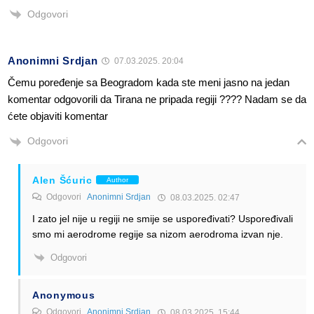
Odgovori
Anonimni Srdjan
07.03.2025. 20:04
Čemu poređenje sa Beogradom kada ste meni jasno na jedan
komentar odgovorili da Tirana ne pripada regiji ???? Nadam se da
ćete objaviti komentar
Odgovori
Alen Šćuric
Author
Odgovori
Anonimni Srdjan
08.03.2025. 02:47
I zato jel nije u regiji ne smije se uspoređivati? Uspoređivali
smo mi aerodrome regije sa nizom aerodroma izvan nje.
Odgovori
Anonymous
Odgovori
Anonimni Srdjan
08.03.2025. 15:44