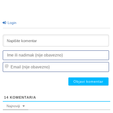
Login
I
ili
n
Em
(n
(n
ob
ob
14
KOMENTAR/A
Najnoviji