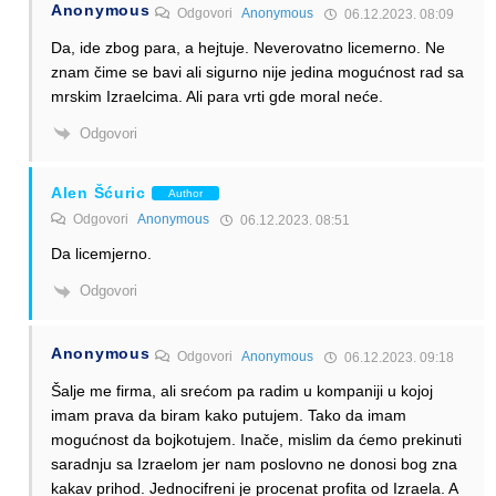
Anonymous
Odgovori
Anonymous
06.12.2023. 08:09
Da, ide zbog para, a hejtuje. Neverovatno licemerno. Ne
znam čime se bavi ali sigurno nije jedina mogućnost rad sa
mrskim Izraelcima. Ali para vrti gde moral neće.
Odgovori
Alen Šćuric
Author
Odgovori
Anonymous
06.12.2023. 08:51
Da licemjerno.
Odgovori
Anonymous
Odgovori
Anonymous
06.12.2023. 09:18
Šalje me firma, ali srećom pa radim u kompaniji u kojoj
imam prava da biram kako putujem. Tako da imam
mogućnost da bojkotujem. Inače, mislim da ćemo prekinuti
saradnju sa Izraelom jer nam poslovno ne donosi bog zna
kakav prihod. Jednocifreni je procenat profita od Izraela. A