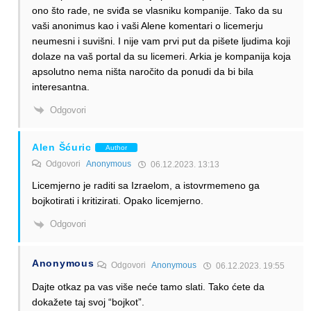
ono što rade, ne sviđa se vlasniku kompanije. Tako da su
vaši anonimus kao i vaši Alene komentari o licemerju
neumesni i suvišni. I nije vam prvi put da pišete ljudima koji
dolaze na vaš portal da su licemeri. Arkia je kompanija koja
apsolutno nema ništa naročito da ponudi da bi bila
interesantna.
Odgovori
Alen Šćuric
Author
Odgovori
Anonymous
06.12.2023. 13:13
Licemjerno je raditi sa Izraelom, a istovrmemeno ga
bojkotirati i kritizirati. Opako licemjerno.
Odgovori
Anonymous
Odgovori
Anonymous
06.12.2023. 19:55
Dajte otkaz pa vas više neće tamo slati. Tako ćete da
dokažete taj svoj “bojkot”.