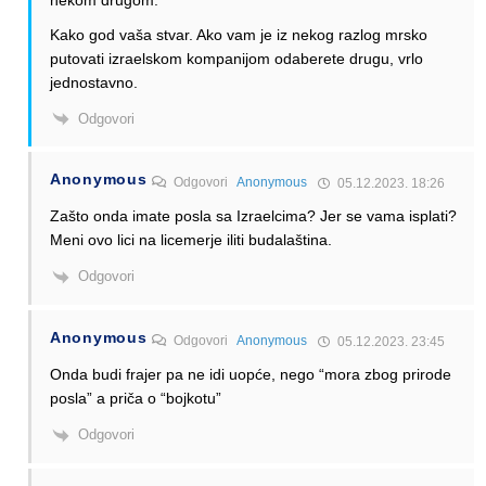
Kako god vaša stvar. Ako vam je iz nekog razlog mrsko
putovati izraelskom kompanijom odaberete drugu, vrlo
jednostavno.
Odgovori
Anonymous
Odgovori
Anonymous
05.12.2023. 18:26
Zašto onda imate posla sa Izraelcima? Jer se vama isplati?
Meni ovo lici na licemerje iliti budalaština.
Odgovori
Anonymous
Odgovori
Anonymous
05.12.2023. 23:45
Onda budi frajer pa ne idi uopće, nego “mora zbog prirode
posla” a priča o “bojkotu”
Odgovori