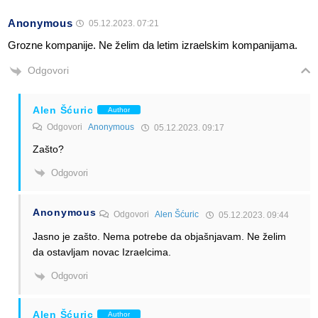
Anonymous
05.12.2023. 07:21
Grozne kompanije. Ne želim da letim izraelskim kompanijama.
Odgovori
Alen Šćuric
Author
Odgovori
Anonymous
05.12.2023. 09:17
Zašto?
Odgovori
Anonymous
Odgovori
Alen Šćuric
05.12.2023. 09:44
Jasno je zašto. Nema potrebe da objašnjavam. Ne želim
da ostavljam novac Izraelcima.
Odgovori
Alen Šćuric
Author