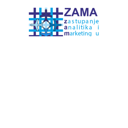
# Labels - oznake
Pretplatite se na
DNEVNI BILTEN
– bitno
više
novosti (svaki dan >15)
– bitno
svježije
novosti nego na
zamaaero
– stiže
na vaš e-mail
svaki radni dan