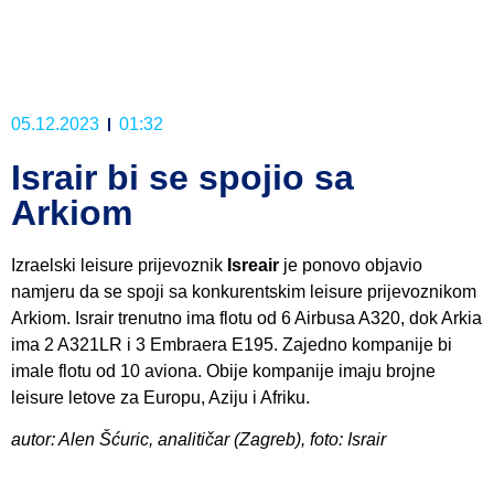
05.12.2023
01:32
Israir bi se spojio sa
Arkiom
Izraelski leisure prijevoznik
Isreair
je ponovo objavio
namjeru da se spoji sa konkurentskim leisure prijevoznikom
Arkiom. Israir trenutno ima flotu od 6 Airbusa A320, dok Arkia
ima 2 A321LR i 3 Embraera E195. Zajedno kompanije bi
imale flotu od 10 aviona. Obije kompanije imaju brojne
leisure letove za Europu, Aziju i Afriku.
autor: Alen Šćuric, analitičar (Zagreb), foto: Israir