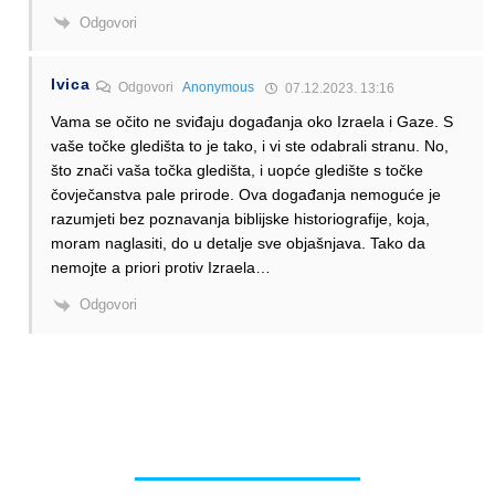
Odgovori
Ivica
Odgovori
Anonymous
07.12.2023. 13:16
Vama se očito ne sviđaju događanja oko Izraela i Gaze. S
vaše točke gledišta to je tako, i vi ste odabrali stranu. No,
što znači vaša točka gledišta, i uopće gledište s točke
čovječanstva pale prirode. Ova događanja nemoguće je
razumjeti bez poznavanja biblijske historiografije, koja,
moram naglasiti, do u detalje sve objašnjava. Tako da
nemojte a priori protiv Izraela…
Odgovori