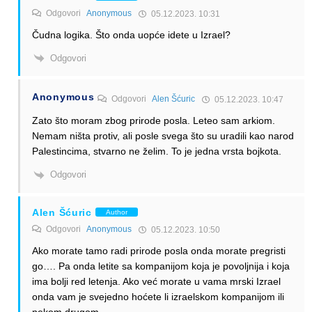
Odgovori
Anonymous
05.12.2023. 10:31
Čudna logika. Što onda uopće idete u Izrael?
Odgovori
Anonymous
Odgovori
Alen Šćuric
05.12.2023. 10:47
Zato što moram zbog prirode posla. Leteo sam arkiom.
Nemam ništa protiv, ali posle svega što su uradili kao narod
Palestincima, stvarno ne želim. To je jedna vrsta bojkota.
Odgovori
Alen Šćuric
Author
Odgovori
Anonymous
05.12.2023. 10:50
Ako morate tamo radi prirode posla onda morate pregristi
go…. Pa onda letite sa kompanijom koja je povoljnija i koja
ima bolji red letenja. Ako već morate u vama mrski Izrael
onda vam je svejedno hoćete li izraelskom kompanijom ili
nekom drugom.