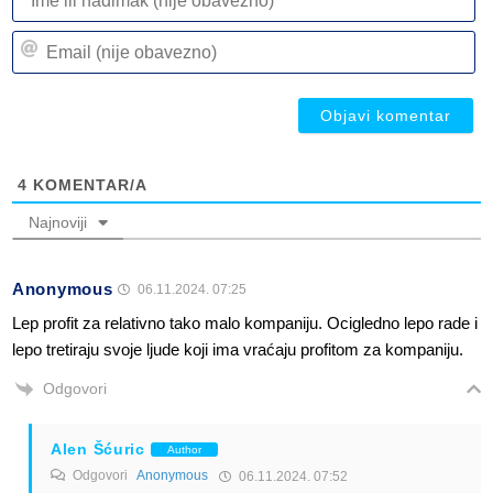
ili
n
Em
(n
(n
ob
ob
4
KOMENTAR/A
Najnoviji
Anonymous
06.11.2024. 07:25
Lep profit za relativno tako malo kompaniju. Ocigledno lepo rade i
lepo tretiraju svoje ljude koji ima vraćaju profitom za kompaniju.
Odgovori
Alen Šćuric
Author
Odgovori
Anonymous
06.11.2024. 07:52