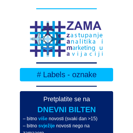
# Labels - oznake
Pretplatite se na
DNEVNI BILTEN
– bitno
više
novosti (svaki dan >15)
– bitno
svježije
novosti nego na
zamaaero