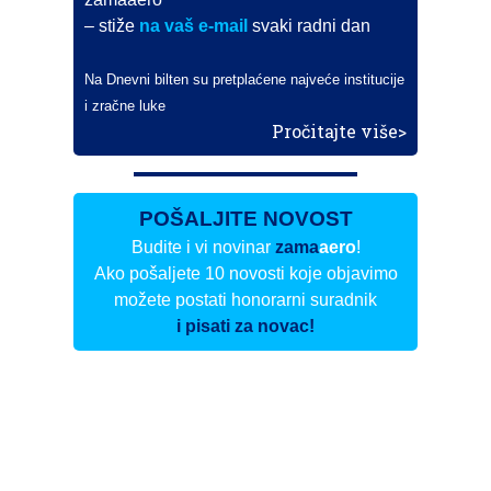
– stiže
na vaš e-mail
svaki radni dan
Na Dnevni bilten su pretplaćene najveće institucije
i zračne luke
Pročitajte više>
POŠALJITE NOVOST
Budite i vi novinar
zama
aero
!
Ako pošaljete 10 novosti koje objavimo
možete postati honorarni suradnik
i pisati za novac!
Info
Pretplata na dnevne biltene