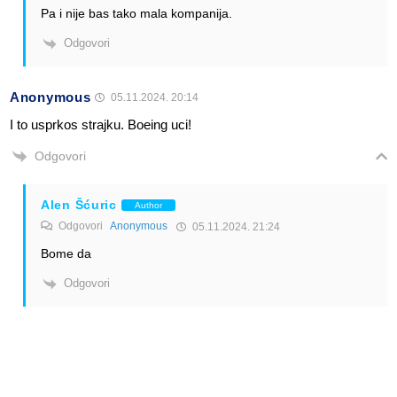
Pa i nije bas tako mala kompanija.
Odgovori
Anonymous
05.11.2024. 20:14
I to usprkos strajku. Boeing uci!
Odgovori
Alen Šćuric
Author
Odgovori
Anonymous
05.11.2024. 21:24
Bome da
Odgovori