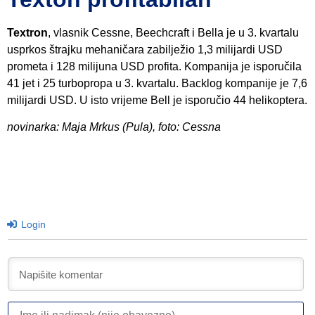
Textron
, vlasnik Cessne, Beechcraft i Bella je u 3. kvartalu
usprkos štrajku mehaničara zabilježio 1,3 milijardi USD
prometa i 128 milijuna USD profita. Kompanija je isporučila
41 jet i 25 turbopropa u 3. kvartalu. Backlog kompanije je 7,6
milijardi USD. U isto vrijeme Bell je isporučio 44 helikoptera.
novinarka: Maja Mrkus (Pula), foto: Cessna
Login
I