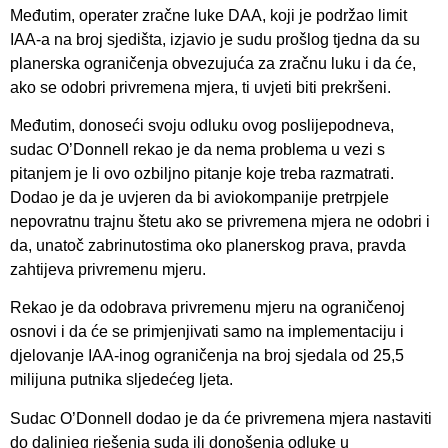
Međutim, operater zračne luke DAA, koji je podržao limit
IAA-a na broj sjedišta, izjavio je sudu prošlog tjedna da su
planerska ograničenja obvezujuća za zračnu luku i da će,
ako se odobri privremena mjera, ti uvjeti biti prekršeni.
Međutim, donoseći svoju odluku ovog poslijepodneva,
sudac O’Donnell rekao je da nema problema u vezi s
pitanjem je li ovo ozbiljno pitanje koje treba razmatrati.
Dodao je da je uvjeren da bi aviokompanije pretrpjele
nepovratnu trajnu štetu ako se privremena mjera ne odobri i
da, unatoč zabrinutostima oko planerskog prava, pravda
zahtijeva privremenu mjeru.
Rekao je da odobrava privremenu mjeru na ograničenoj
osnovi i da će se primjenjivati samo na implementaciju i
djelovanje IAA-inog ograničenja na broj sjedala od 25,5
milijuna putnika sljedećeg ljeta.
Sudac O’Donnell dodao je da će privremena mjera nastaviti
do daljnjeg rješenja suda ili donošenja odluke u