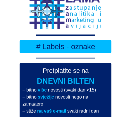
# Labels - oznake
Pretplatite se na
DNEVNI BILTEN
– bitno
više
novosti (svaki dan >15)
– bitno
svježije
novosti nego na
zamaaero
– stiže
na vaš e-mail
svaki radni dan
Na Dnevni bilten su pretplaćene najveće institucije