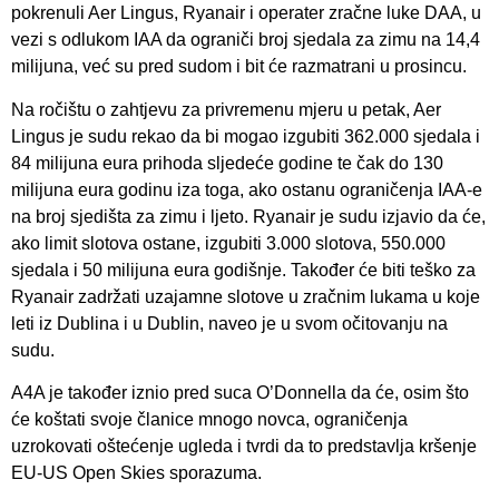
pokrenuli Aer Lingus, Ryanair i operater zračne luke DAA, u
vezi s odlukom IAA da ograniči broj sjedala za zimu na 14,4
milijuna, već su pred sudom i bit će razmatrani u prosincu.
Na ročištu o zahtjevu za privremenu mjeru u petak, Aer
Lingus je sudu rekao da bi mogao izgubiti 362.000 sjedala i
84 milijuna eura prihoda sljedeće godine te čak do 130
milijuna eura godinu iza toga, ako ostanu ograničenja IAA-e
na broj sjedišta za zimu i ljeto. Ryanair je sudu izjavio da će,
ako limit slotova ostane, izgubiti 3.000 slotova, 550.000
sjedala i 50 milijuna eura godišnje. Također će biti teško za
Ryanair zadržati uzajamne slotove u zračnim lukama u koje
leti iz Dublina i u Dublin, naveo je u svom očitovanju na
sudu.
A4A je također iznio pred suca O’Donnella da će, osim što
će koštati svoje članice mnogo novca, ograničenja
uzrokovati oštećenje ugleda i tvrdi da to predstavlja kršenje
EU-US Open Skies sporazuma.