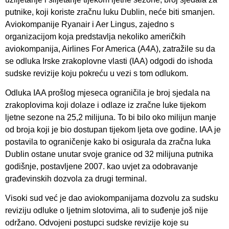
putnike, koji koriste zračnu luku Dublin, neće biti smanjen.
Aviokompanije Ryanair i Aer Lingus, zajedno s
organizacijom koja predstavlja nekoliko američkih
aviokompanija, Airlines For America (A4A), zatražile su da
se odluka Irske zrakoplovne vlasti (IAA) odgodi do ishoda
sudske revizije koju pokreću u vezi s tom odlukom.
Odluka IAA prošlog mjeseca ograničila je broj sjedala na
zrakoplovima koji dolaze i odlaze iz zračne luke tijekom
ljetne sezone na 25,2 milijuna. To bi bilo oko milijun manje
od broja koji je bio dostupan tijekom ljeta ove godine. IAA je
postavila to ograničenje kako bi osigurala da zračna luka
Dublin ostane unutar svoje granice od 32 milijuna putnika
godišnje, postavljene 2007. kao uvjet za odobravanje
građevinskih dozvola za drugi terminal.
Visoki sud već je dao aviokompanijama dozvolu za sudsku
reviziju odluke o ljetnim slotovima, ali to suđenje još nije
održano. Odvojeni postupci sudske revizije koje su