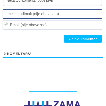
I
ili
n
Em
(n
(n
ob
ob
0
KOMENTAR/A