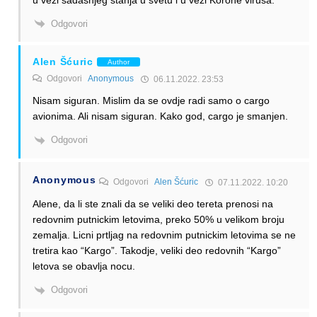
Odgovori
Alen Šćuric
Author
Odgovori
Anonymous
06.11.2022. 23:53
Nisam siguran. Mislim da se ovdje radi samo o cargo
avionima. Ali nisam siguran. Kako god, cargo je smanjen.
Odgovori
Anonymous
Odgovori
Alen Šćuric
07.11.2022. 10:20
Alene, da li ste znali da se veliki deo tereta prenosi na
redovnim putnickim letovima, preko 50% u velikom broju
zemalja. Licni prtljag na redovnim putnickim letovima se ne
tretira kao “Kargo”. Takodje, veliki deo redovnih “Kargo”
letova se obavlja nocu.
Odgovori