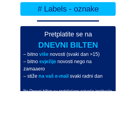
# Labels - oznake
Pretplatite se na
DNEVNI BILTEN
– bitno
više
novosti (svaki dan >15)
– bitno
svježije
novosti nego na
zamaaero
– stiže
na vaš e-mail
svaki radni dan
Na Dnevni bilten su pretplaćene najveće institucije
i zračne luke
Pročitajte više>
POŠALJITE NOVOST