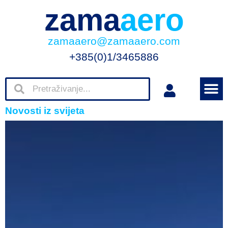
zama
aero
zamaaero@zamaaero.com
+385(0)1/3465886
Novosti iz svijeta