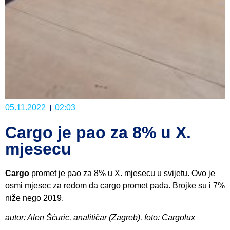
05.11.2022
02:03
Cargo je pao za 8% u X.
mjesecu
Cargo
promet je pao za 8% u X. mjesecu u svijetu. Ovo je
osmi mjesec za redom da cargo promet pada. Brojke su i 7%
niže nego 2019.
autor: Alen Šćuric, analitičar (Zagreb), foto: Cargolux