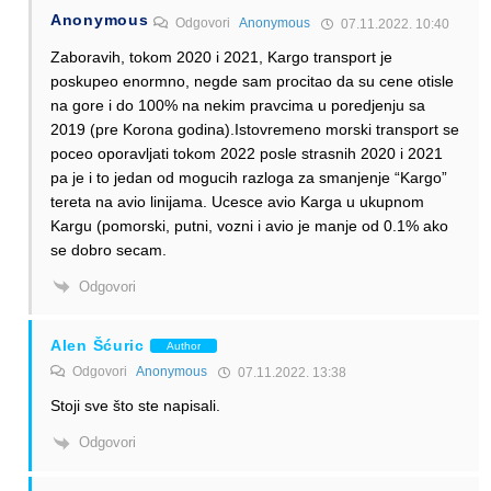
Anonymous
Odgovori
Anonymous
07.11.2022. 10:40
Zaboravih, tokom 2020 i 2021, Kargo transport je
poskupeo enormno, negde sam procitao da su cene otisle
na gore i do 100% na nekim pravcima u poredjenju sa
2019 (pre Korona godina).Istovremeno morski transport se
poceo oporavljati tokom 2022 posle strasnih 2020 i 2021
pa je i to jedan od mogucih razloga za smanjenje “Kargo”
tereta na avio linijama. Ucesce avio Karga u ukupnom
Kargu (pomorski, putni, vozni i avio je manje od 0.1% ako
se dobro secam.
Odgovori
Alen Šćuric
Author
Odgovori
Anonymous
07.11.2022. 13:38
Stoji sve što ste napisali.
Odgovori