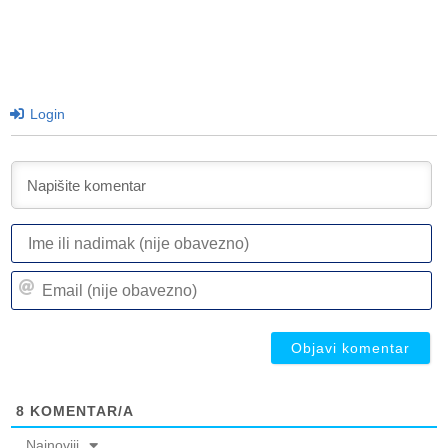
Login
I
ili
n
Em
(n
(n
ob
ob
8
KOMENTAR/A
Najnoviji