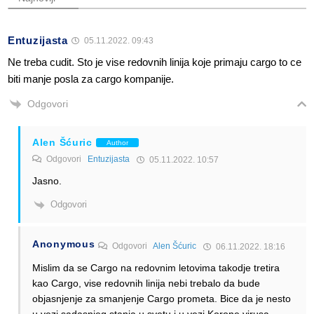
Entuzijasta
05.11.2022. 09:43
Ne treba cudit. Sto je vise redovnih linija koje primaju cargo to ce
biti manje posla za cargo kompanije.
Odgovori
Alen Šćuric
Author
Odgovori
Entuzijasta
05.11.2022. 10:57
Jasno.
Odgovori
Anonymous
Odgovori
Alen Šćuric
06.11.2022. 18:16
Mislim da se Cargo na redovnim letovima takodje tretira
kao Cargo, vise redovnih linija nebi trebalo da bude
objasnjenje za smanjenje Cargo prometa. Bice da je nesto
u vezi sadasnjeg stanja u svetu i u vezi Korone virusa.