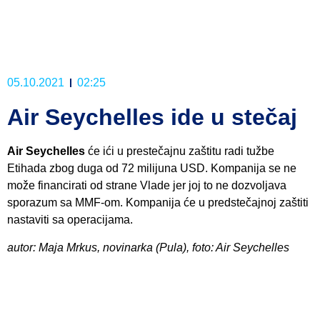
05.10.2021
02:25
Air Seychelles ide u stečaj
Air Seychelles
će ići u prestečajnu zaštitu radi tužbe
Etihada zbog duga od 72 milijuna USD. Kompanija se ne
može financirati od strane Vlade jer joj to ne dozvoljava
sporazum sa MMF-om. Kompanija će u predstečajnoj zaštiti
nastaviti sa operacijama.
autor: Maja Mrkus, novinarka (Pula), foto: Air Seychelles