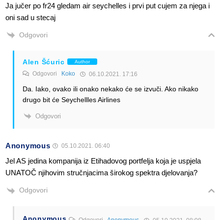
Ja jučer po fr24 gledam air seychelles i prvi put cujem za njega i
oni sad u stecaj
Odgovori
Alen Šćuric
Author
Odgovori
Koko
06.10.2021. 17:16
Da. Iako, ovako ili onako nekako će se izvuči. Ako nikako
drugo bit će Seychellles Airlines
Odgovori
Anonymous
05.10.2021. 06:40
Jel AS jedina kompanija iz Etihadovog portfelja koja je uspjela
UNATOČ njihovim stručnjacima širokog spektra djelovanja?
Odgovori
Anonymous
Odgovori
Anonymous