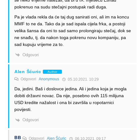
pokrenuo na sudu stečajni postupak radi duga.
Pa je vlada rekla da će taj dug sanirati oni, ali im na koncu
MMF to ne da. Tako da je sad ispala cijela frka, a postoji
velika šansa da oni to sad samo prolongiraju stečaj, dok se
ne snađu, tj. da nakon toga pokrenu novu kompaniju, pa
sad kupuju vrijeme za to.
Odgovori
Alen Šćuric
Author
Odgovori
Anonymous
05.10.2021. 10:29
Da, jedini. Baš i doslovce jedina. Ali i jedina koja je mogla
dobiti državni novac. Da nije, posebno ovih 115 milijuna
USD kredite nažalost i ona bi završila u ropotarnici
povijesti.
Odgovori
BB
Odgovori
Alen Šćuric
06.10.2021. 09:17