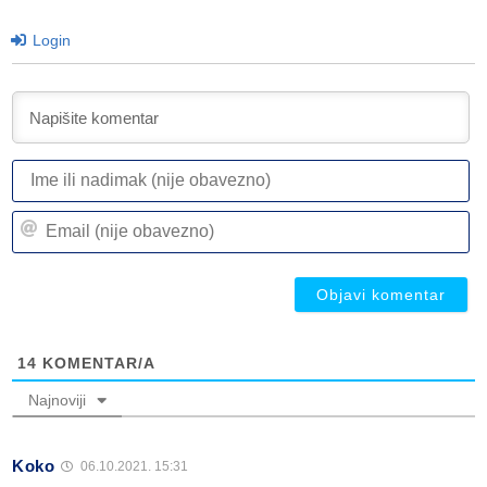
Login
I
ili
n
Em
(n
(n
ob
ob
14
KOMENTAR/A
Najnoviji
Koko
06.10.2021. 15:31