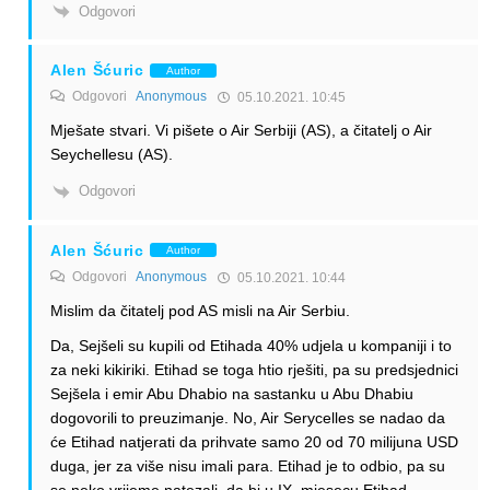
Odgovori
Alen Šćuric
Author
Odgovori
Anonymous
05.10.2021. 10:45
Mješate stvari. Vi pišete o Air Serbiji (AS), a čitatelj o Air
Seychellesu (AS).
Odgovori
Alen Šćuric
Author
Odgovori
Anonymous
05.10.2021. 10:44
Mislim da čitatelj pod AS misli na Air Serbiu.
Da, Sejšeli su kupili od Etihada 40% udjela u kompaniji i to
za neki kikiriki. Etihad se toga htio rješiti, pa su predsjednici
Sejšela i emir Abu Dhabio na sastanku u Abu Dhabiu
dogovorili to preuzimanje. No, Air Serycelles se nadao da
će Etihad natjerati da prihvate samo 20 od 70 milijuna USD
duga, jer za više nisu imali para. Etihad je to odbio, pa su
se neko vrijeme natezali, da bi u IX. mjesecu Etihad