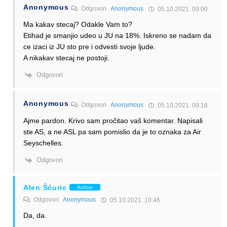
Anonymous
Odgovori
Anonymous
05.10.2021. 09:00
Ma kakav stecaj? Odakle Vam to?
Etihad je smanjio udeo u JU na 18%. Iskreno se nadam da
ce izaci iz JU sto pre i odvesti svoje ljude.
A nikakav stecaj ne postoji.
Odgovori
Anonymous
Odgovori
Anonymous
05.10.2021. 09:18
Ajme pardon. Krivo sam pročitao vaš komentar. Napisali
ste AS, a ne ASL pa sam pomislio da je to oznaka za Air
Seyschelles.
Odgovori
Alen Šćuric
Author
Odgovori
Anonymous
05.10.2021. 10:46
Da, da.