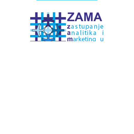
# Labels - oznake
Pretplatite se na
DNEVNI BILTEN
– bitno
više
novosti (svaki dan >15)
– bitno
svježije
novosti nego na
zamaaero
– stiže
na vaš e-mail
svaki radni dan