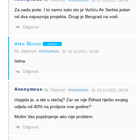
05.10.2021. 08:08
Za sada jeste. I to samo zato sto je Vučiću Air Serbia jedan
od dva najvaznija projekta. Drugi je Beograd na vodi.
Odgovori
Alen Šćuric
Author
Odgovori
Anonymous
05.10.2021. 10:36
Istina.
Odgovori
Anonymous
Odgovori
Anonymous
05.10.2021. 08:56
Uspjela je, a ide u stečaj? Zar se nije Etihad riješio svojeg
udjela od 40% na proljeće ove godine?
Molim Vas pojašnjenje ako nije problem.
Odgovori