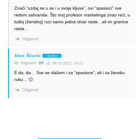
Znači “uzdaj se u se i u svoje kljuse”, ovi “spasioci” sve
redom sahraniše. Što moj profesor marketinga znao reći, u
tuđoj (ženskoj) ruci samo jedna stvar raste…ali im granice
rasta…
Odgovori
Alen Šćuric
Author
Odgovori
BB
06.10.2021. 14:11
E da, da… Sve se slažem i za “spasioce”, ali i za žensku
ruku… 🙂
Odgovori