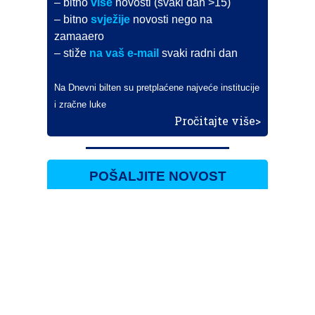
– bitno
više
novosti (svaki dan >15)
– bitno
svježije
novosti nego na
zamaaero
– stiže
na vaš e-mail
svaki radni dan
Na Dnevni bilten su pretplaćene najveće institucije
i zračne luke
Pročitajte više>
POŠALJITE NOVOST
Budite i vi novinar
zama
aero
!
Ako pošaljete 10 novosti koje objavimo
možete postati honorarni suradnik
i pisati za novac!