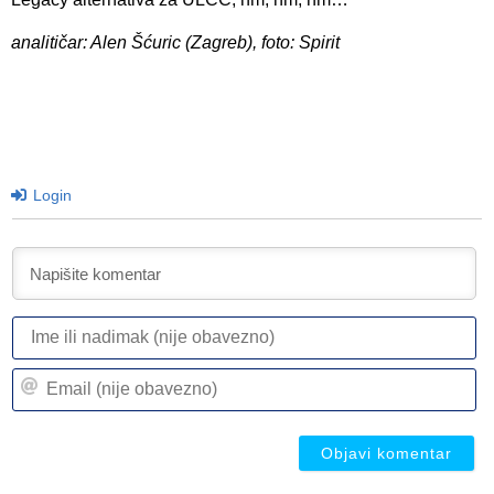
analitičar: Alen Šćuric (Zagreb), foto: Spirit
Login
I
ili
n
Em
(n
(n
ob
ob