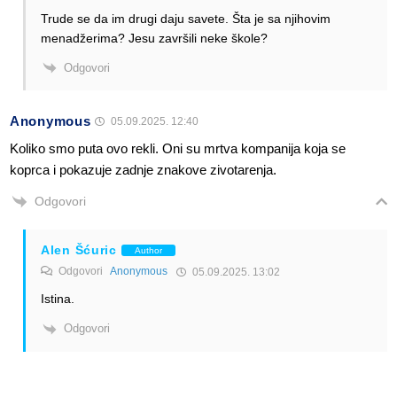
Trude se da im drugi daju savete. Šta je sa njihovim
menadžerima? Jesu završili neke škole?
Odgovori
Anonymous
05.09.2025. 12:40
Koliko smo puta ovo rekli. Oni su mrtva kompanija koja se
koprca i pokazuje zadnje znakove zivotarenja.
Odgovori
Alen Šćuric
Author
Odgovori
Anonymous
05.09.2025. 13:02
Istina.
Odgovori