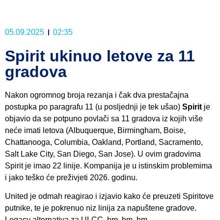
05.09.2025
02:35
Spirit ukinuo letove za 11
gradova
Nakon ogromnog broja rezanja i čak dva prestačajna
postupka po paragrafu 11 (u posljednji je tek ušao)
Spirit
je
objavio da se potpuno povlači sa 11 gradova iz kojih više
neće imati letova (Albuquerque, Birmingham, Boise,
Chattanooga, Columbia, Oakland, Portland, Sacramento,
Salt Lake City, San Diego, San Jose). U ovim gradovima
Spirit je imao 22 linije. Kompanija je u istinskim problemima
i jako teško će preživjeti 2026. godinu.
United je odmah reagirao i izjavio kako će preuzeti Spiritove
putnike, te je pokrenuo niz linija za napuštene gradove.
Legacy alternativa za ULCC, hm, hm, hm…