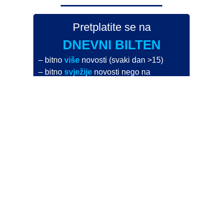
Pretplatite se na
DNEVNI BILTEN
– bitno
više
novosti (svaki dan >15)
– bitno
svježije
novosti nego na
zamaaero
– stiže
na vaš e-mail
svaki radni dan
Na Dnevni bilten su pretplaćene najveće institucije
i zračne luke
Pročitajte više>
POŠALJITE NOVOST
Budite i vi novinar
zama
aero
!
Ako pošaljete 10 novosti koje objavimo
možete postati honorarni suradnik