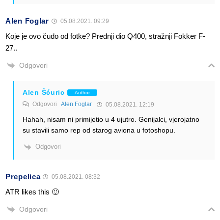
Alen Foglar
05.08.2021. 09:29
Koje je ovo čudo od fotke? Prednji dio Q400, stražnji Fokker F-
27..
Odgovori
Alen Šćuric
Author
Odgovori
Alen Foglar
05.08.2021. 12:19
Hahah, nisam ni primijetio u 4 ujutro. Genijalci, vjerojatno
su stavili samo rep od starog aviona u fotoshopu.
Odgovori
Prepelica
05.08.2021. 08:32
ATR likes this 🙂
Odgovori