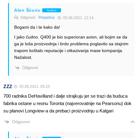
Alen Šćuric
Author
Odgovori
Prepelica
05.08.2021. 12:14
Bogami da i te kako da!
I jako čudno. Q400 je bio superioran avion, ali bojim se da
ga je loša proizvodnja i brdo problema poglavito sa stajnim
trapom koštalo reputacije i otkazivanja mase kompanija.
Nažalost.
Odgovori
ZZZ
05.08.2021. 05:25
700 radnika DeHavilland i dalje strajkuju jer se trazi da buduca
fabrika ostane u reonu Toronta (najverovatnije na Pearsonu) dok
su planovi Longview-a da prebaci proizvodnju u Kalgari
Odgovori