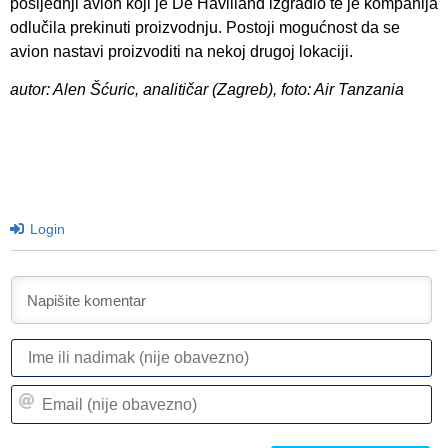
posljednji avion koji je De Havilland izgradio te je kompanija
odlučila prekinuti proizvodnju. Postoji mogućnost da se
avion nastavi proizvoditi na nekoj drugoj lokaciji.
autor: Alen Šćuric, analitičar (Zagreb), foto: Air Tanzania
Login
I
ili
n
Em
(n
(n
ob
ob