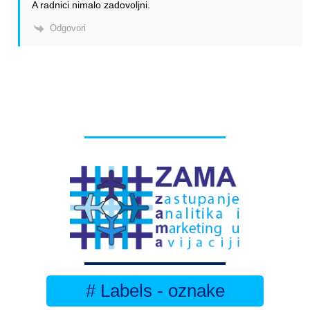
A radnici nimalo zadovoljni.
Odgovori
# Labels - oznake