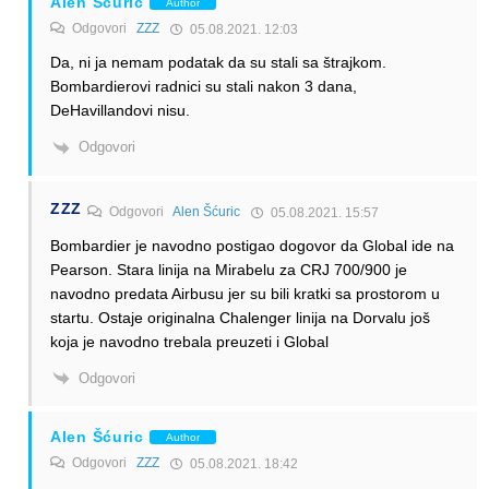
Alen Šćuric
Author
Odgovori
ZZZ
05.08.2021. 12:03
Da, ni ja nemam podatak da su stali sa štrajkom.
Bombardierovi radnici su stali nakon 3 dana,
DeHavillandovi nisu.
Odgovori
ZZZ
Odgovori
Alen Šćuric
05.08.2021. 15:57
Bombardier je navodno postigao dogovor da Global ide na
Pearson. Stara linija na Mirabelu za CRJ 700/900 je
navodno predata Airbusu jer su bili kratki sa prostorom u
startu. Ostaje originalna Chalenger linija na Dorvalu još
koja je navodno trebala preuzeti i Global
Odgovori
Alen Šćuric
Author
Odgovori
ZZZ
05.08.2021. 18:42