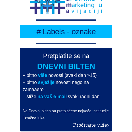
# Labels - oznake
Pretplatite se na
DNEVNI BILTEN
– bitno
više
novosti (svaki dan >15)
– bitno
svježije
novosti nego na
zamaaero
– stiže
na vaš e-mail
svaki radni dan
Na Dnevni bilten su pretplaćene najveće institucije
i zračne luke
Pročitajte više>