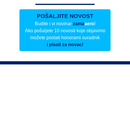
POŠALJITE NOVOST
Budite i vi novinar
zama
aero
!
Ako pošaljete 10 novosti koje objavimo
možete postati honorarni suradnik
i pisati za novac!
Info
Pretplata na dnevne biltene
Update
O nama
Kontakt
Impressum