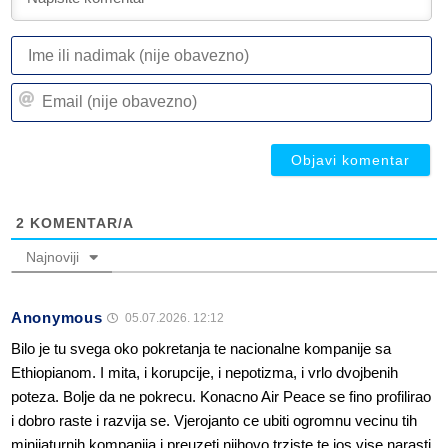
I
ili
n
Em
(n
(n
ob
ob
2
KOMENTAR/A
Najnoviji
Anonymous
05.07.2026. 12:12
Bilo je tu svega oko pokretanja te nacionalne kompanije sa
Ethiopianom. I mita, i korupcije, i nepotizma, i vrlo dvojbenih
poteza. Bolje da ne pokrecu. Konacno Air Peace se fino profilirao
i dobro raste i razvija se. Vjerojanto ce ubiti ogromnu vecinu tih
minijaturnih kompanija i preuzeti njihovo trziste te jos vise narasti.