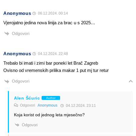
Anonymous
06.12.2024. 00:14
Vjerojatno jedina nova linija za brac u s 2025…
Odgovori
Anonymous
04.12.2024. 22:48
Trebalo bi imati i zimi bar poneki let Brač Zagreb
Ovisno od vremenskih prilika makar 1 put mj tur retur
Odgovori
Alen Šćuric
Author
Odgovori
Anonymous
04.12.2024. 23:11
Koja korist od jednog leta mjesečno?
Odgovori