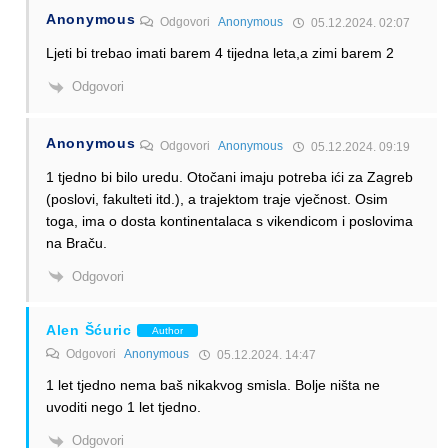
Anonymous
Odgovori
Anonymous
05.12.2024. 02:07
Ljeti bi trebao imati barem 4 tijedna leta,a zimi barem 2
Odgovori
Anonymous
Odgovori
Anonymous
05.12.2024. 09:19
1 tjedno bi bilo uredu. Otočani imaju potreba ići za Zagreb
(poslovi, fakulteti itd.), a trajektom traje vječnost. Osim
toga, ima o dosta kontinentalaca s vikendicom i poslovima
na Braču.
Odgovori
Alen Šćuric
Author
Odgovori
Anonymous
05.12.2024. 14:47
1 let tjedno nema baš nikakvog smisla. Bolje ništa ne
uvoditi nego 1 let tjedno.
Odgovori