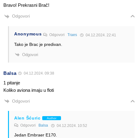
Bravo! Prekrasni Brač!
Odgovori
Anonymous
Odgovori
Traes
04.12.2024. 22:41
Tako je Brac je predivan.
Odgovori
Balsa
04.12.2024. 09:38
1 pitanje
Koliko aviona imaju u floti
Odgovori
Alen Šćuric
Author
Odgovori
Balsa
04.12.2024. 10:52
Jedan Embraer E170.