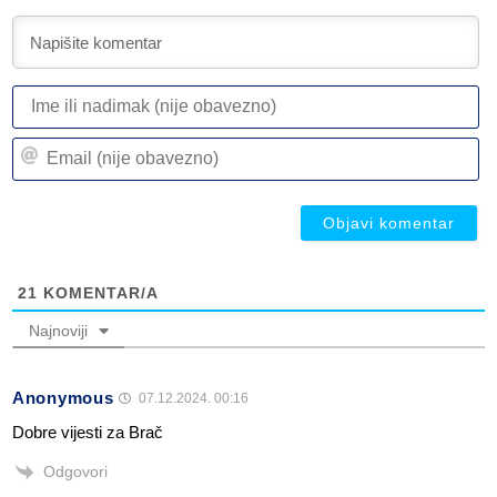
I
ili
n
Em
(n
(n
ob
ob
21
KOMENTAR/A
Najnoviji
Anonymous
07.12.2024. 00:16
Dobre vijesti za Brač
Odgovori