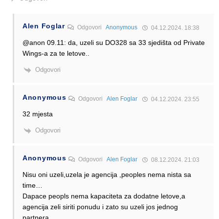
Alen Foglar
Odgovori
Anonymous
04.12.2024. 18:38
@anon 09.11: da, uzeli su DO328 sa 33 sjedišta od Private
Wings-a za te letove..
Odgovori
Anonymous
Odgovori
Alen Foglar
04.12.2024. 23:55
32 mjesta
Odgovori
Anonymous
Odgovori
Alen Foglar
08.12.2024. 21:03
Nisu oni uzeli,uzela je agencija ,peoples nema nista sa
time…
Dapace peopls nema kapaciteta za dodatne letove,a
agencija zeli siriti ponudu i zato su uzeli jos jednog
partnera…..