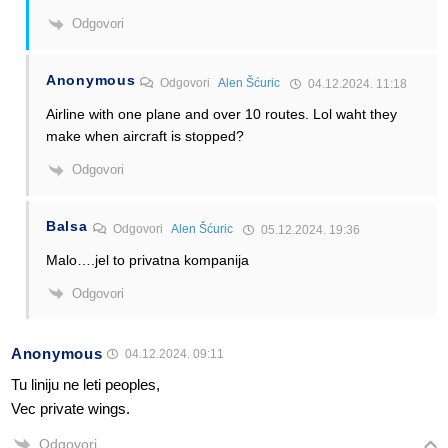
Odgovori
Anonymous
Odgovori
Alen Šćuric
04.12.2024. 11:18
Airline with one plane and over 10 routes. Lol waht they
make when aircraft is stopped?
Odgovori
Balsa
Odgovori
Alen Šćuric
05.12.2024. 19:36
Malo….jel to privatna kompanija
Odgovori
Anonymous
04.12.2024. 09:11
Tu liniju ne leti peoples,
Vec private wings.
Odgovori