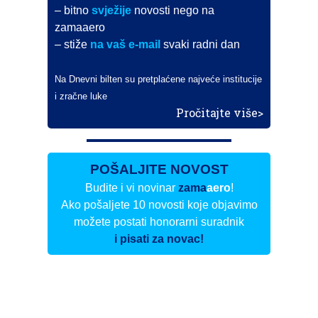
– bitno
svježije
novosti nego na
zamaaero
– stiže
na vaš e-mail
svaki radni dan
Na Dnevni bilten su pretplaćene najveće institucije
i zračne luke
Pročitajte više>
POŠALJITE NOVOST
Budite i vi novinar
zama
aero
!
Ako pošaljete 10 novosti koje objavimo
možete postati honorarni suradnik
i pisati za novac!
Info