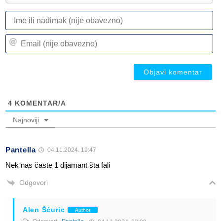
I
ili
n
Em
(n
(n
ob
ob
4
KOMENTAR/A
Najnoviji
Pantella
04.11.2024. 19:47
Nek nas časte 1 dijamant šta fali
Odgovori
Alen Šćuric
Author