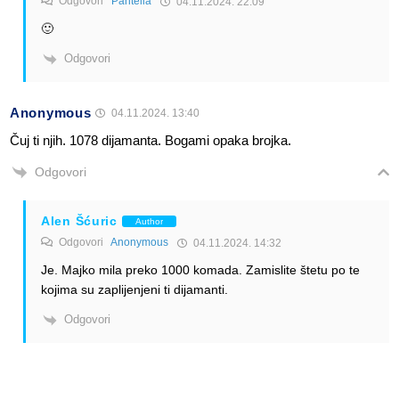
Odgovori
Pantella
04.11.2024. 22:09
🙂
Odgovori
Anonymous
04.11.2024. 13:40
Čuj ti njih. 1078 dijamanta. Bogami opaka brojka.
Odgovori
Alen Šćuric
Author
Odgovori
Anonymous
04.11.2024. 14:32
Je. Majko mila preko 1000 komada. Zamislite štetu po te
kojima su zaplijenjeni ti dijamanti.
Odgovori