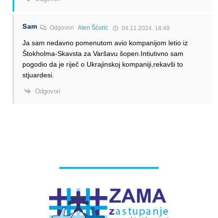
Sam
Odgovori
Alen Šćuric
04.11.2024. 18:49
Ja sam nedavno pomenutom avio kompanijom letio iz
Štokholma-Skavsta za Varšavu šopen.Intiutivno sam
pogodio da je riječ o Ukrajinskoj kompaniji,rekavši to
stjuardesi.
Odgovori