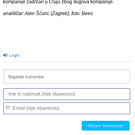
kompanije zadržan u Cluju zbog dugova kompanije.
analitičar: Alen Šćuric (Zagreb), foto: Bees
Login
I
ili
n
Em
(n
(n
ob
ob