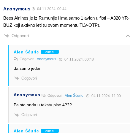
Anonymous
04.11.2024. 00:44
Bees Airlines je iz Rumunije i ima samo 1 avion u floti – A320 YR-
BUZ koji aktivno leti (u ovom momentu TLV-OTP).
Odgovori
Alen Šćuric
Author
Odgovori
Anonymous
04.11.2024. 00:48
da samo jedan
Odgovori
Anonymous
Odgovori
Alen Šćuric
04.11.2024. 11:00
Pa sto onda u tekstu pise 4???
Odgovori
Alen Šćuric
Author