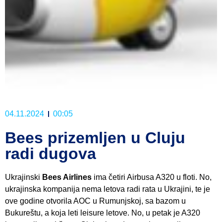
04.11.2024
00:05
Bees prizemljen u Cluju
radi dugova
Ukrajinski
Bees Airlines
ima četiri Airbusa A320 u floti. No,
ukrajinska kompanija nema letova radi rata u Ukrajini, te je
ove godine otvorila AOC u Rumunjskoj, sa bazom u
Bukureštu, a koja leti leisure letove. No, u petak je A320