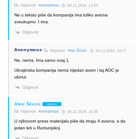
Odgovori
Anonymous
04.11.2024. 13:03
Ne u tekstu piše da kompanija ima toliko aviona
sveukupno. I ima.
Odgovori
Anonymous
Odgovori
Alen Šćuric
04.11.2024. 14:27
Ne, nema. Ima samo ovaj 1.
Ukrajinska kompanija nema nijedan avion i taj AOC je
ukinut.
Odgovori
Alen Šćuric
Author
Odgovori
Anonymous
04.11.2024. 14:35
U njihovom press materijalu piše da imaju 4 aviona, a da
jedan leti u Rumunjskoj.
Odgovori