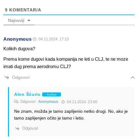
9
KOMENTAR/A
Najnoviji
Anonymous
04.11.2024. 17:15
Kolikih dugova?
Prema kome dugovi kada kompanija ne leti u CLJ, te ne moze
imati dug prema aerodromu CLJ?
Odgovori
Alen Šćuric
Author
Odgovori
Anonymous
04.11.2024. 23:06
Ne znam, možda je tamo zaplijenio netko drugi. No, ako je
tamo zaplijenjen očito je tamo i letio.
Odgovori