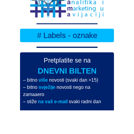
# Labels - oznake
Pretplatite se na
DNEVNI BILTEN
– bitno
više
novosti (svaki dan >15)
– bitno
svježije
novosti nego na
zamaaero
– stiže
na vaš e-mail
svaki radni dan
Na Dnevni bilten su pretplaćene najveće institucije
i zračne luke
Pročitajte više>