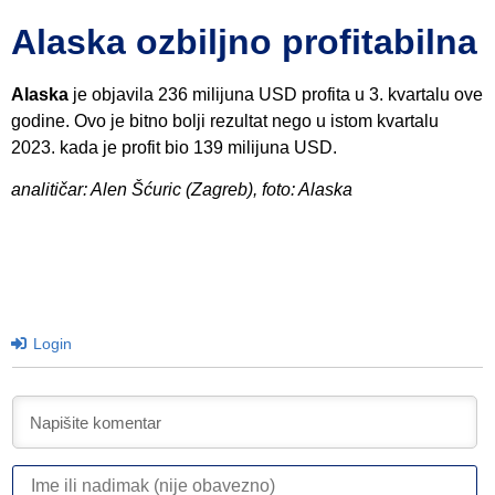
Alaska ozbiljno profitabilna
Alaska
je objavila 236 milijuna USD profita u 3. kvartalu ove
godine. Ovo je bitno bolji rezultat nego u istom kvartalu
2023. kada je profit bio 139 milijuna USD.
analitičar: Alen Šćuric (Zagreb), foto: Alaska
Login
I
ili