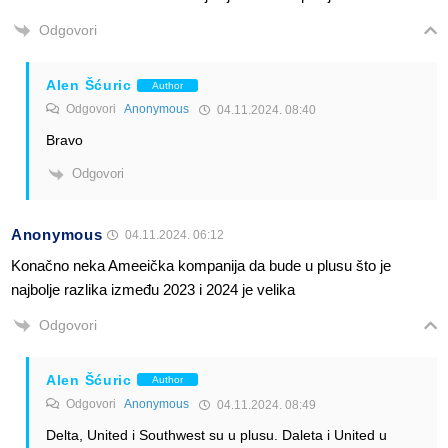
Odgovori
Alen Šćuric
Author
Odgovori
Anonymous
04.11.2024. 08:40
Bravo
Odgovori
Anonymous
04.11.2024. 06:12
Konačno neka Ameeička kompanija da bude u plusu što je
najbolje razlika između 2023 i 2024 je velika
Odgovori
Alen Šćuric
Author
Odgovori
Anonymous
04.11.2024. 08:49
Delta, United i Southwest su u plusu. Daleta i United u