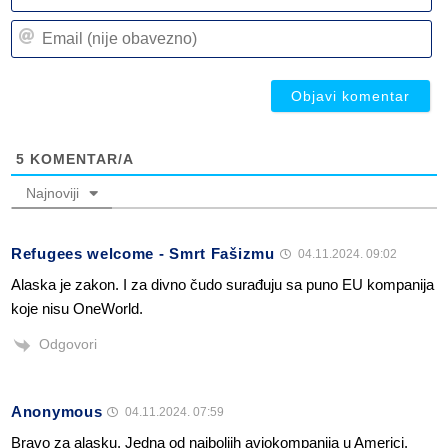
n
Em
(n
(n
ob
ob
5
KOMENTAR/A
Najnoviji
Refugees welcome - Smrt Fašizmu
04.11.2024. 09:02
Alaska je zakon. I za divno čudo surađuju sa puno EU kompanija
koje nisu OneWorld.
Odgovori
Anonymous
04.11.2024. 07:59
Bravo za alasku. Jedna od najboljih aviokompanija u Americi.