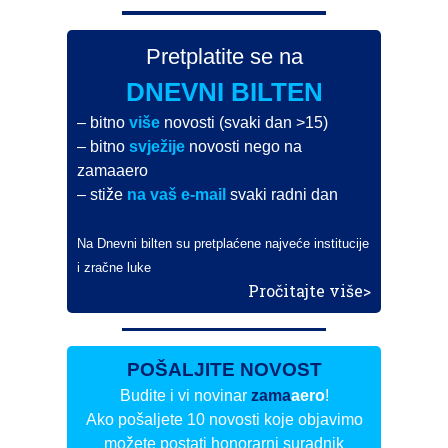
Pretplatite se na
DNEVNI BILTEN
– bitno
više
novosti (svaki dan >15)
– bitno
svježije
novosti nego na
zamaaero
– stiže
na vaš e-mail
svaki radni dan
Na Dnevni bilten su pretplaćene najveće institucije
i zračne luke
Pročitajte više>
POŠALJITE NOVOST
Budite i vi novinar
zama
aero
!
Ako pošaljete 10 novosti koje objavimo
možete postati honorarni suradnik